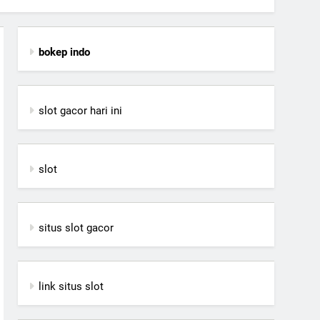
bokep indo
slot gacor hari ini
slot
situs slot gacor
link situs slot