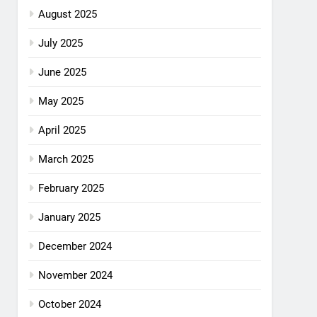
August 2025
July 2025
June 2025
May 2025
April 2025
March 2025
February 2025
January 2025
December 2024
November 2024
October 2024