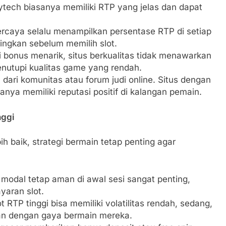
ytech biasanya memiliki RTP yang jelas dan dapat
ercaya selalu menampilkan persentase RTP di setiap
ngkan sebelum memilih slot.
 bonus menarik, situs berkualitas tidak menawarkan
enutupi kualitas game yang rendah.
dari komunitas atau forum judi online. Situs dengan
nya memiliki reputasi positif di kalangan pemain.
nggi
h baik, strategi bermain tetap penting agar
modal tetap aman di awal sesi sangat penting,
aran slot.
t RTP tinggi bisa memiliki volatilitas rendah, sedang,
an dengan gaya bermain mereka.