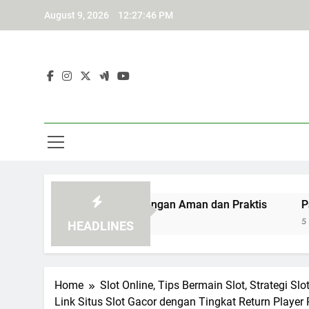
Skip
August 9, 2026
12:27:47 PM
to
content
Buc
Buckfastl
Link Alternatif dengan Aman dan Praktis
Panduan Logi
5 Months Ago
HEADLINES
Home
Slot Online, Tips Bermain Slot, Strategi Sl
Link Situs Slot Gacor dengan Tingkat Return Player 