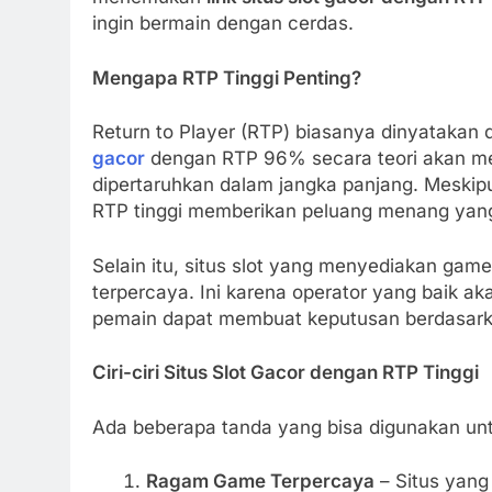
ingin bermain dengan cerdas.
Mengapa RTP Tinggi Penting?
Return to Player (RTP) biasanya dinyatakan
gacor
dengan RTP 96% secara teori akan me
dipertaruhkan dalam jangka panjang. Meskip
RTP tinggi memberikan peluang menang yang l
Selain itu, situs slot yang menyediakan gam
terpercaya. Ini karena operator yang baik a
pemain dapat membuat keputusan berdasark
Ciri-ciri Situs Slot Gacor dengan RTP Tinggi
Ada beberapa tanda yang bisa digunakan untu
Ragam Game Terpercaya
– Situs yang