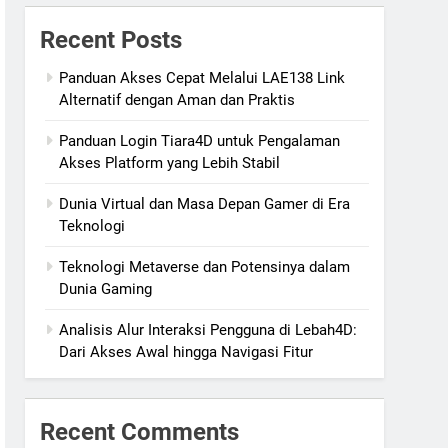
Recent Posts
Panduan Akses Cepat Melalui LAE138 Link
Alternatif dengan Aman dan Praktis
Panduan Login Tiara4D untuk Pengalaman
Akses Platform yang Lebih Stabil
Dunia Virtual dan Masa Depan Gamer di Era
Teknologi
Teknologi Metaverse dan Potensinya dalam
Dunia Gaming
Analisis Alur Interaksi Pengguna di Lebah4D:
Dari Akses Awal hingga Navigasi Fitur
Recent Comments