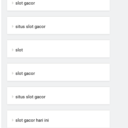
slot gacor
situs slot gacor
slot
slot gacor
situs slot gacor
slot gacor hari ini