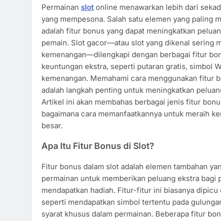
Permainan
slot
online menawarkan lebih dari sekad
yang mempesona. Salah satu elemen yang paling me
adalah fitur bonus yang dapat meningkatkan pelu
pemain. Slot gacor—atau slot yang dikenal sering
kemenangan—dilengkapi dengan berbagai fitur bo
keuntungan ekstra, seperti putaran gratis, simbol 
kemenangan. Memahami cara menggunakan fitur bo
adalah langkah penting untuk meningkatkan pelua
Artikel ini akan membahas berbagai jenis fitur bonu
bagaimana cara memanfaatkannya untuk meraih k
besar.
Apa Itu Fitur Bonus di Slot?
Fitur bonus dalam slot adalah elemen tambahan yan
permainan untuk memberikan peluang ekstra bagi 
mendapatkan hadiah. Fitur-fitur ini biasanya dipicu
seperti mendapatkan simbol tertentu pada gulung
syarat khusus dalam permainan. Beberapa fitur b