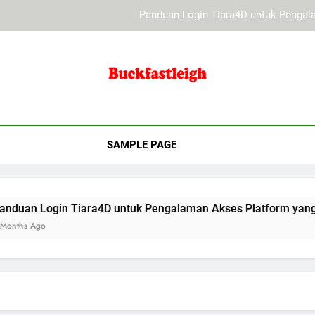
Panduan Login Tiara4D untuk Pengala
Dunia Virtual 
Teknologi Metavers
kfastleigh
Panduan Akses Cepat Melalui LAE138 Lin
eigh Menyediakan Informasi Lengkap Tentang Komunitas Dan Keg
Panduan Login Tiara4D untuk Pengala
SAMPLE PAGE
Dunia Virtual 
Teknologi Metavers
n Tiara4D untuk Pengalaman Akses Platform yang Lebih Stabi