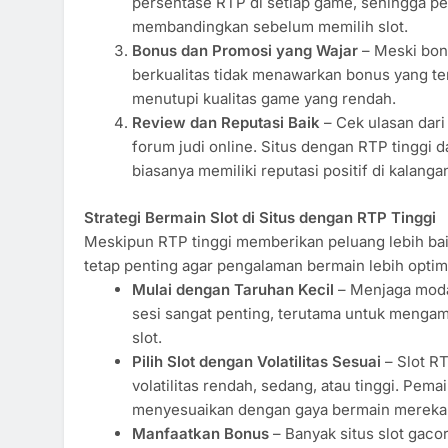
persentase RTP di setiap game, sehingga pe
membandingkan sebelum memilih slot.
Bonus dan Promosi yang Wajar
– Meski bonu
berkualitas tidak menawarkan bonus yang ter
menutupi kualitas game yang rendah.
Review dan Reputasi Baik
– Cek ulasan dari
forum judi online. Situs dengan RTP tinggi
biasanya memiliki reputasi positif di kalang
Strategi Bermain Slot di Situs dengan RTP Tinggi
Meskipun RTP tinggi memberikan peluang lebih baik
tetap penting agar pengalaman bermain lebih optim
Mulai dengan Taruhan Kecil
– Menjaga modal
sesi sangat penting, terutama untuk menga
slot.
Pilih Slot dengan Volatilitas Sesuai
– Slot RT
volatilitas rendah, sedang, atau tinggi. Pema
menyesuaikan dengan gaya bermain mereka
Manfaatkan Bonus
– Banyak situs slot gac