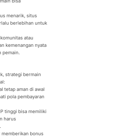
main bisa
s menarik, situs
lalu berlebihan untuk
 komunitas atau
 dan kemenangan nyata
an pemain.
, strategi bermain
al:
 tetap aman di awal
mati pola pembayaran
P tinggi bisa memiliki
in harus
.
or memberikan bonus