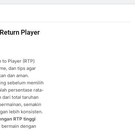
 Return Player
n to Player (RTP)
me, dan tips agar
kan dan aman.
nting sebelum memilih
alah persentase rata-
dari total taruhan
 permainan, semakin
an lebih konsisten.
dengan RTP tinggi
in bermain dengan