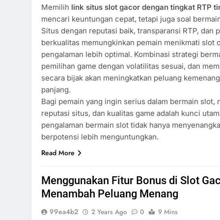
Memilih
link situs slot gacor dengan tingkat RTP ti
mencari keuntungan cepat, tetapi juga soal bermai
Situs dengan reputasi baik, transparansi RTP, dan 
berkualitas memungkinkan pemain menikmati slot 
pengalaman lebih optimal. Kombinasi strategi berma
pemilihan game dengan volatilitas sesuai, dan me
secara bijak akan meningkatkan peluang kemenang
panjang.
Bagi pemain yang ingin serius dalam bermain slot,
reputasi situs, dan kualitas game adalah kunci uta
pengalaman bermain slot tidak hanya menyenangkan
berpotensi lebih menguntungkan.
Read More
Menggunakan Fitur Bonus di Slot Gac
Menambah Peluang Menang
99ea4b2
2 Years Ago
0
9 Mins