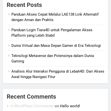
Recent Posts
Panduan Akses Cepat Melalui LAE138 Link Alternatif
dengan Aman dan Praktis
Panduan Login Tiara4D untuk Pengalaman Akses
Platform yang Lebih Stabil
Dunia Virtual dan Masa Depan Gamer di Era Teknologi
Teknologi Metaverse dan Potensinya dalam Dunia
Gaming
Analisis Alur Interaksi Pengguna di Lebah4D: Dari Akses
Awal hingga Navigasi Fitur
Recent Comments
A WordPress Commenter
on
Hello world!