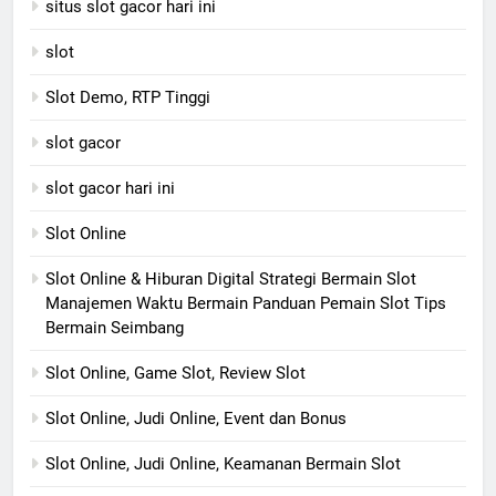
situs slot gacor hari ini
slot
Slot Demo, RTP Tinggi
slot gacor
slot gacor hari ini
Slot Online
Slot Online & Hiburan Digital Strategi Bermain Slot
Manajemen Waktu Bermain Panduan Pemain Slot Tips
Bermain Seimbang
Slot Online, Game Slot, Review Slot
Slot Online, Judi Online, Event dan Bonus
Slot Online, Judi Online, Keamanan Bermain Slot