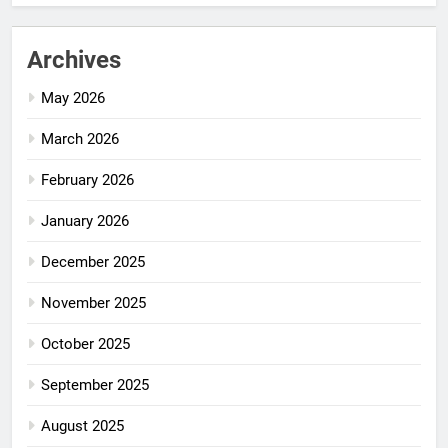
Archives
May 2026
March 2026
February 2026
January 2026
December 2025
November 2025
October 2025
September 2025
August 2025