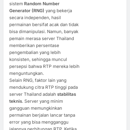
sistem
Random Number
Generator (RNG)
yang bekerja
secara independen, hasil
permainan bersifat acak dan tidak
bisa dimanipulasi. Namun, banyak
pemain merasa server Thailand
memberikan persentase
pengembalian yang lebih
konsisten, sehingga muncul
persepsi bahwa RTP mereka lebih
menguntungkan.
Selain RNG, faktor lain yang
mendukung citra RTP tinggi pada
server Thailand adalah
stabilitas
teknis
. Server yang minim
gangguan memungkinkan
permainan berjalan lancar tanpa
error yang bisa mengganggu
jalannya perhitungan RTP. Ketika