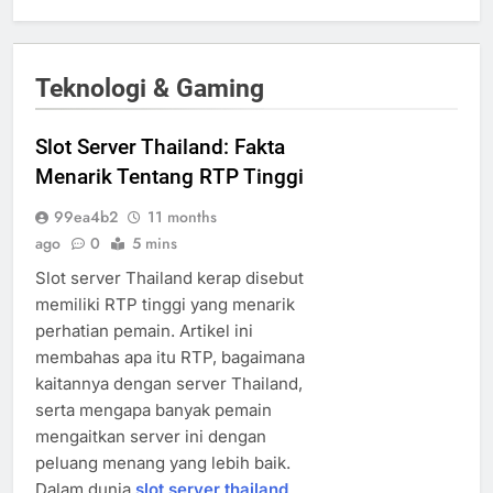
Teknologi & Gaming
Slot Server Thailand: Fakta
Menarik Tentang RTP Tinggi
99ea4b2
11 months
ago
0
5 mins
Slot server Thailand kerap disebut
memiliki RTP tinggi yang menarik
perhatian pemain. Artikel ini
membahas apa itu RTP, bagaimana
kaitannya dengan server Thailand,
serta mengapa banyak pemain
mengaitkan server ini dengan
peluang menang yang lebih baik.
Dalam dunia
slot server thailand
,