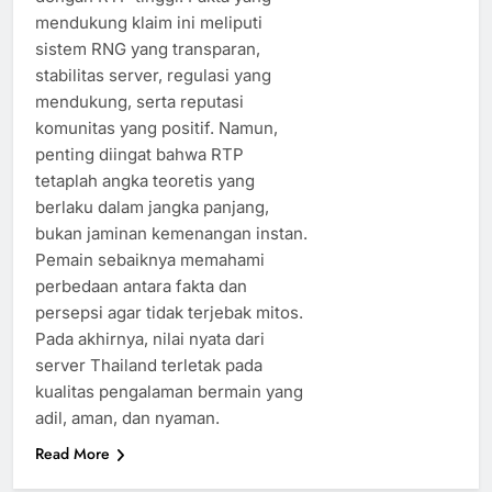
mendukung klaim ini meliputi
sistem RNG yang transparan,
stabilitas server, regulasi yang
mendukung, serta reputasi
komunitas yang positif. Namun,
penting diingat bahwa RTP
tetaplah angka teoretis yang
berlaku dalam jangka panjang,
bukan jaminan kemenangan instan.
Pemain sebaiknya memahami
perbedaan antara fakta dan
persepsi agar tidak terjebak mitos.
Pada akhirnya, nilai nyata dari
server Thailand terletak pada
kualitas pengalaman bermain yang
adil, aman, dan nyaman.
Read More