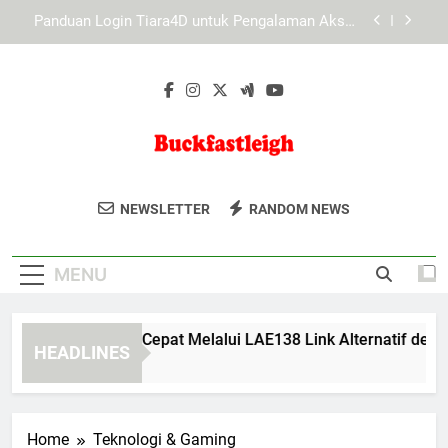
Skip
Panduan Login Tiara4D untuk Pengalaman Akses
Platform yang Lebih Stabil
to
Dunia Virtual dan Masa Depan Gamer di Era
content
Teknologi
Teknologi Metaverse dan Potensinya dalam Dunia
Gaming
Panduan Akses Cepat Melalui LAE138 Link
Alternatif dengan Aman dan Praktis
Buckfastleigh
Panduan Login Tiara4D untuk Pengalaman Akses
Buckfastleigh Menyediakan Informasi
Platform yang Lebih Stabil
NEWSLETTER
RANDOM NEWS
Lengkap Tentang Komunitas Dan
Dunia Virtual dan Masa Depan Gamer di Era
Teknologi
Kegiatan Lokal Di Area Buckfastleigh.
MENU
Teknologi Metaverse dan Potensinya dalam Dunia
Gaming
Panduan Akses Cepat Melalui LAE138 Link Alternatif dengan
HEADLINES
3 Months Ago
Home
Teknologi & Gaming