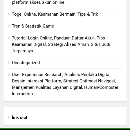
platform,akses akun online
Togel Online, Keamanan Bermain, Tips & Trik
Tren & Statistik Game
Tutorial Login Online, Panduan Daftar Akun, Tips
Keamanan Digital, Strategi Akses Aman, Situs Judi
Terpercaya
Uncategorized
User Experience Research, Analisis Perilaku Digital,
Desain Interaksi Platform, Strategi Optimasi Navigasi,
Manajemen Kualitas Layanan Digital, Human-Computer
Interaction
link slot