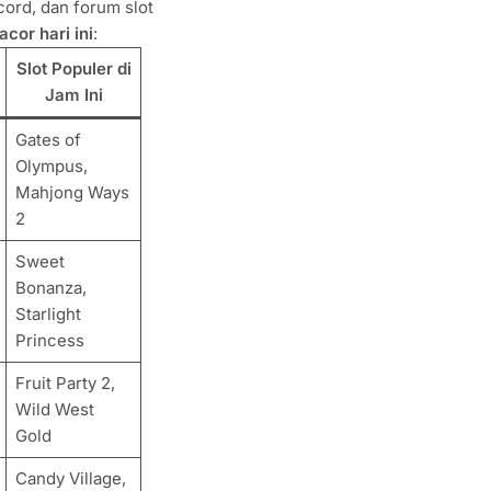
cord, dan forum slot
acor hari ini
:
Slot Populer di
Jam Ini
Gates of
Olympus,
Mahjong Ways
2
Sweet
Bonanza,
Starlight
Princess
Fruit Party 2,
Wild West
Gold
Candy Village,