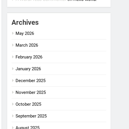
Archives
May 2026
March 2026
February 2026
January 2026
December 2025
November 2025
October 2025
September 2025
August 2025