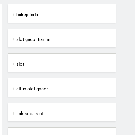
bokep indo
slot gacor hari ini
slot
situs slot gacor
link situs slot