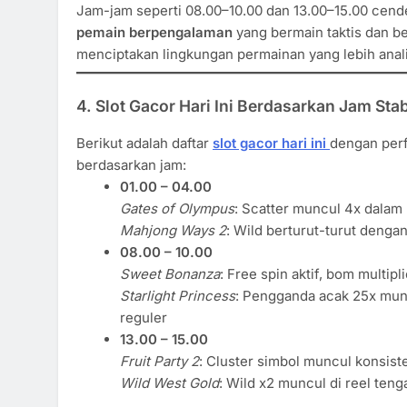
Jam-jam seperti 08.00–10.00 dan 13.00–15.00 cende
pemain berpengalaman
yang bermain taktis dan be
menciptakan lingkungan permainan yang lebih analit
4. Slot Gacor Hari Ini Berdasarkan Jam Stab
Berikut adalah daftar
slot gacor hari ini
dengan perf
berdasarkan jam:
01.00 – 04.00
Gates of Olympus
: Scatter muncul 4x dalam 
Mahjong Ways 2
: Wild berturut-turut denga
08.00 – 10.00
Sweet Bonanza
: Free spin aktif, bom multip
Starlight Princess
: Pengganda acak 25x mu
reguler
13.00 – 15.00
Fruit Party 2
: Cluster simbol muncul konsist
Wild West Gold
: Wild x2 muncul di reel ten