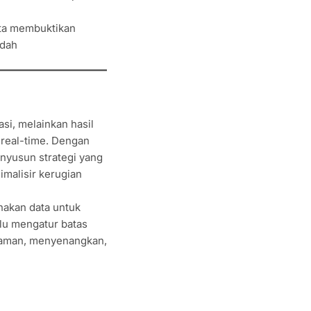
ata membuktikan
ndah
si, melainkan hasil
P real-time. Dengan
nyusun strategi yang
imalisir kerugian
nakan data untuk
lu mengatur batas
 aman, menyenangkan,