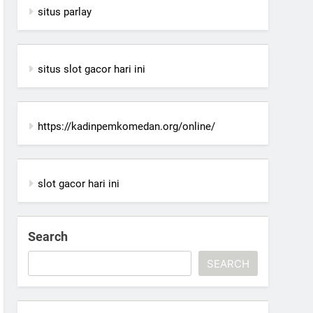
situs parlay
situs slot gacor hari ini
https://kadinpemkomedan.org/online/
slot gacor hari ini
Search
SEARCH