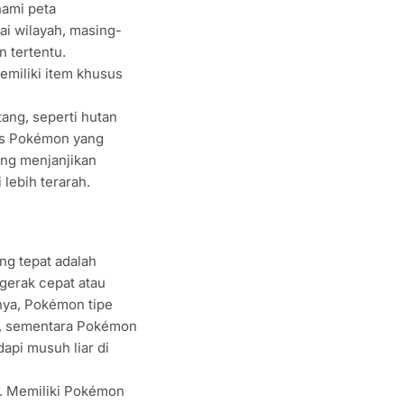
hami peta
ai wilayah, masing-
n tertentu.
miliki item khusus
ng, seperti hutan
nis Pokémon yang
ang menjanjikan
 lebih terarah.
ng tepat adalah
erak cepat atau
nya, Pokémon tipe
n, sementara Pokémon
pi musuh liar di
. Memiliki Pokémon