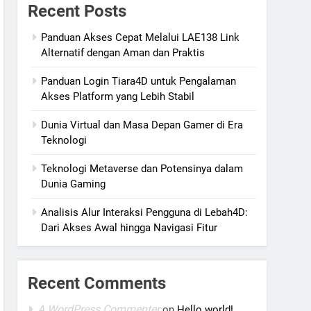
Recent Posts
Panduan Akses Cepat Melalui LAE138 Link
Alternatif dengan Aman dan Praktis
Panduan Login Tiara4D untuk Pengalaman
Akses Platform yang Lebih Stabil
Dunia Virtual dan Masa Depan Gamer di Era
Teknologi
Teknologi Metaverse dan Potensinya dalam
Dunia Gaming
Analisis Alur Interaksi Pengguna di Lebah4D:
Dari Akses Awal hingga Navigasi Fitur
Recent Comments
A WordPress Commenter
on
Hello world!