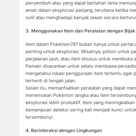
penyembuh atau yang dapat bertahan lama memung
aman dalam eksplorasi panjang, terutama ketika me
sulit atau menghadapi banyak lawan secara berturut
3. Menggunakan Item dan Peralatan dengan Bijak
Item dalam Pokémon787 bukan hanya untuk pertar
penting untuk eksplorasi. Misalnya, potion untuk 
perjalanan jauh, atau item khusus untuk membuka 
Pemain disarankan untuk selalu membawa persedi
mengetahui lokasi penggunaan item tertentu agar p
terhenti di tengah jalan.
Selain itu, memanfaatkan peralatan yang dapat me
menemukan Pokémon langka atau item tersembuny
eksplorasi lebih produktif. Item yang meningkatka
kemampuan deteksi sering kali menjadi kunci unt
tersembunyi.
4. Berinteraksi dengan Lingkungan