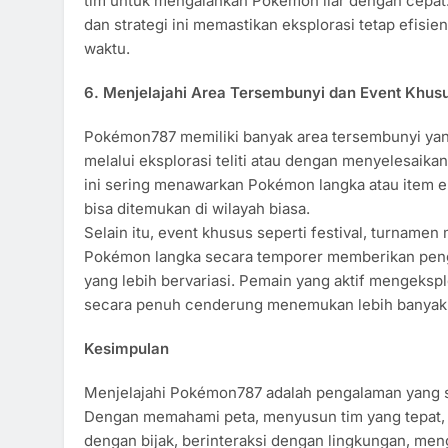
tim untuk mengalahkan Pokémon liar dengan cepat.
dan strategi ini memastikan eksplorasi tetap efis
waktu.
6. Menjelajahi Area Tersembunyi dan Event Khus
Pokémon787 memiliki banyak area tersembunyi yan
melalui eksplorasi teliti atau dengan menyelesaikan
ini sering menawarkan Pokémon langka atau item ek
bisa ditemukan di wilayah biasa.
Selain itu, event khusus seperti festival, turnamen
Pokémon langka secara temporer memberikan peng
yang lebih bervariasi. Pemain yang aktif mengeksp
secara penuh cenderung menemukan lebih banyak 
Kesimpulan
Menjelajahi Pokémon787 adalah pengalaman yang se
Dengan memahami peta, menyusun tim yang tepat
dengan bijak, berinteraksi dengan lingkungan, men