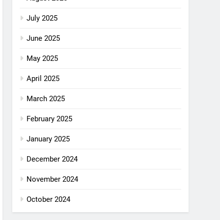
July 2025
June 2025
May 2025
April 2025
March 2025
February 2025
January 2025
December 2024
November 2024
October 2024