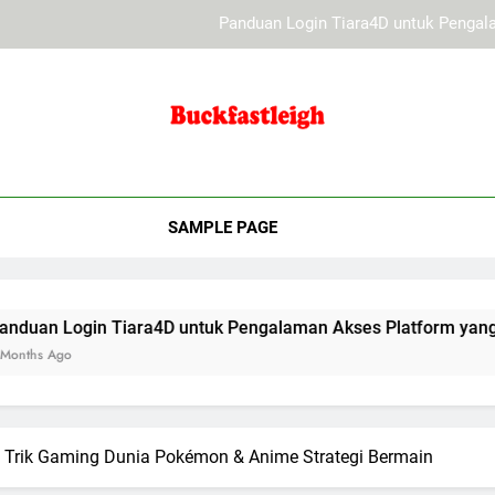
Panduan Login Tiara4D untuk Pengala
Dunia Virtual 
Teknologi Metavers
kfastleigh
Panduan Akses Cepat Melalui LAE138 Lin
eigh Menyediakan Informasi Lengkap Tentang Komunitas Dan Keg
Panduan Login Tiara4D untuk Pengala
SAMPLE PAGE
Dunia Virtual 
Teknologi Metavers
n Tiara4D untuk Pengalaman Akses Platform yang Lebih Stabi
n Trik Gaming Dunia Pokémon & Anime Strategi Bermain