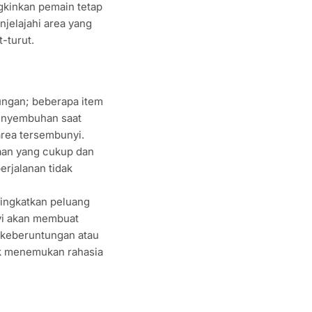
kinkan pemain tetap
njelajahi area yang
-turut.
ungan; beberapa item
penyembuhan saat
area tersembunyi.
aan yang cukup dan
erjalanan tidak
ningkatkan peluang
i akan membuat
n keberuntungan atau
uk menemukan rahasia