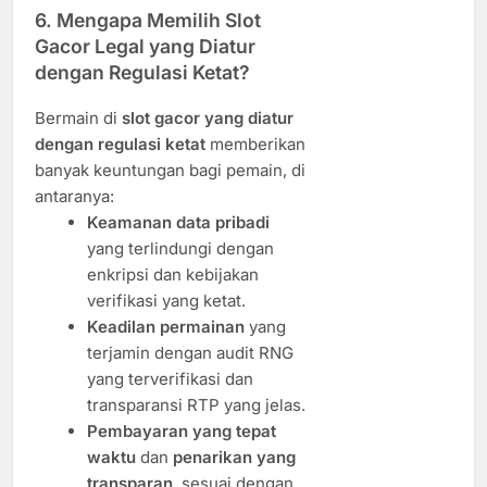
6. Mengapa Memilih Slot
Gacor Legal yang Diatur
dengan Regulasi Ketat?
Bermain di
slot gacor yang diatur
dengan regulasi ketat
memberikan
banyak keuntungan bagi pemain, di
antaranya:
Keamanan data pribadi
yang terlindungi dengan
enkripsi dan kebijakan
verifikasi yang ketat.
Keadilan permainan
yang
terjamin dengan audit RNG
yang terverifikasi dan
transparansi RTP yang jelas.
Pembayaran yang tepat
waktu
dan
penarikan yang
transparan
, sesuai dengan