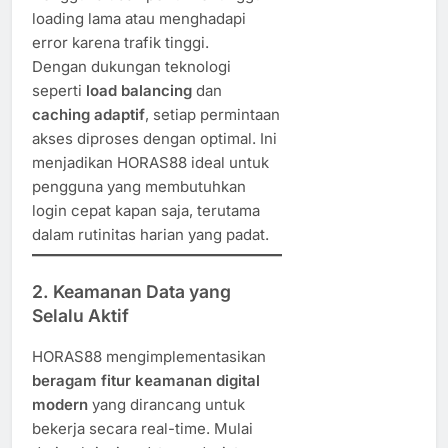
loading lama atau menghadapi
error karena trafik tinggi.
Dengan dukungan teknologi
seperti
load balancing
dan
caching adaptif
, setiap permintaan
akses diproses dengan optimal. Ini
menjadikan HORAS88 ideal untuk
pengguna yang membutuhkan
login cepat kapan saja, terutama
dalam rutinitas harian yang padat.
2. Keamanan Data yang
Selalu Aktif
HORAS88 mengimplementasikan
beragam fitur keamanan digital
modern
yang dirancang untuk
bekerja secara real-time. Mulai