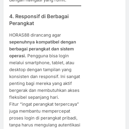
4. Responsif di Berbagai
Perangkat
HORAS88 dirancang agar
sepenuhnya kompatibel dengan
berbagai perangkat dan sistem
operasi.
Pengguna bisa login
melalui smartphone, tablet, atau
desktop dengan tampilan yang
konsisten dan responsif. Ini sangat
penting bagi mereka yang aktif
bergerak dan membutuhkan akses
fleksibel sepanjang hari.
Fitur “ingat perangkat terpercaya”
juga membantu mempercepat
proses login di perangkat pribadi,
tanpa harus mengulang autentikasi