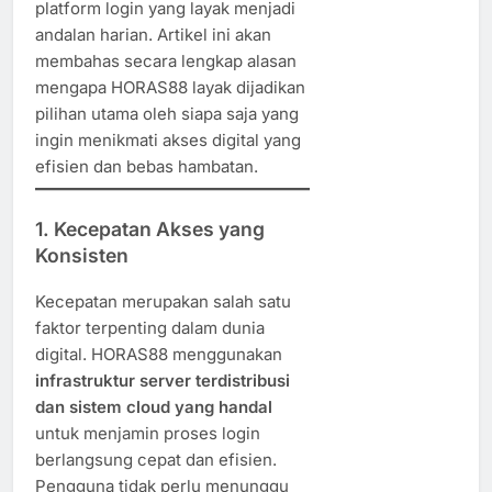
platform login yang layak menjadi
andalan harian. Artikel ini akan
membahas secara lengkap alasan
mengapa HORAS88 layak dijadikan
pilihan utama oleh siapa saja yang
ingin menikmati akses digital yang
efisien dan bebas hambatan.
1. Kecepatan Akses yang
Konsisten
Kecepatan merupakan salah satu
faktor terpenting dalam dunia
digital. HORAS88 menggunakan
infrastruktur server terdistribusi
dan sistem cloud yang handal
untuk menjamin proses login
berlangsung cepat dan efisien.
Pengguna tidak perlu menunggu