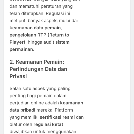
dan mematuhi peraturan yang
telah ditetapkan. Regulasi ini
meliputi banyak aspek, mulai dari
keamanan data pemain
,
pengelolaan RTP (Return to
Player)
, hingga
audit sistem
permainan
.
2. Keamanan Pemain:
Perlindungan Data dan
Privasi
Salah satu aspek yang paling
penting bagi pemain dalam
perjudian online adalah
keamanan
data pribadi
mereka. Platform
yang memiliki
sertifikasi resmi
dan
diatur oleh
regulasi ketat
diwajibkan untuk menggunakan