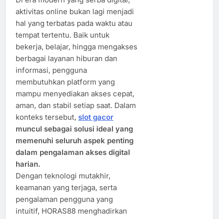
aktivitas online bukan lagi menjadi
hal yang terbatas pada waktu atau
tempat tertentu. Baik untuk
bekerja, belajar, hingga mengakses
berbagai layanan hiburan dan
informasi, pengguna
membutuhkan platform yang
mampu menyediakan akses cepat,
aman, dan stabil setiap saat. Dalam
konteks tersebut,
slot gacor
muncul sebagai solusi ideal yang
memenuhi seluruh aspek penting
dalam pengalaman akses digital
harian.
Dengan teknologi mutakhir,
keamanan yang terjaga, serta
pengalaman pengguna yang
intuitif, HORAS88 menghadirkan