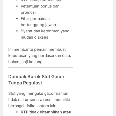
Ketentuan bonus dan
promosi
Fitur permainan
bertanggung jawab
Syarat dan ketentuan yang
mudah diakses
Ini membantu pemain membuat
keputusan yang berdasarkan data,
bukan janji kosong.
Dampak Buruk Slot Gacor
Tanpa Regulasi
Slot yang mengaku gacor namun
tidak diatur secara resmi memiliki
berbagai risiko, antara lain:
RTP tidak ditampilkan atau