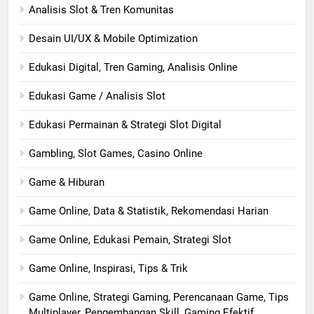
Analisis Slot & Tren Komunitas
Desain UI/UX & Mobile Optimization
Edukasi Digital, Tren Gaming, Analisis Online
Edukasi Game / Analisis Slot
Edukasi Permainan & Strategi Slot Digital
Gambling, Slot Games, Casino Online
Game & Hiburan
Game Online, Data & Statistik, Rekomendasi Harian
Game Online, Edukasi Pemain, Strategi Slot
Game Online, Inspirasi, Tips & Trik
Game Online, Strategi Gaming, Perencanaan Game, Tips
Multiplayer, Pengembangan Skill, Gaming Efektif