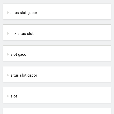
situs slot gacor
link situs slot
slot gacor
situs slot gacor
slot