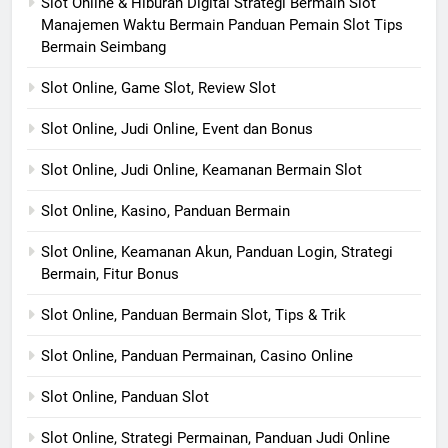
Slot Online & Hiburan Digital Strategi Bermain Slot
Manajemen Waktu Bermain Panduan Pemain Slot Tips
Bermain Seimbang
Slot Online, Game Slot, Review Slot
Slot Online, Judi Online, Event dan Bonus
Slot Online, Judi Online, Keamanan Bermain Slot
Slot Online, Kasino, Panduan Bermain
Slot Online, Keamanan Akun, Panduan Login, Strategi
Bermain, Fitur Bonus
Slot Online, Panduan Bermain Slot, Tips & Trik
Slot Online, Panduan Permainan, Casino Online
Slot Online, Panduan Slot
Slot Online, Strategi Permainan, Panduan Judi Online