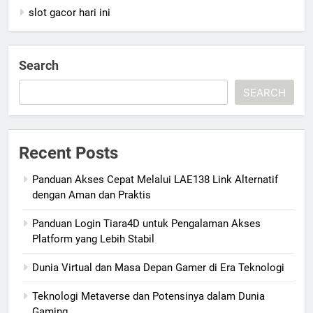
slot gacor hari ini
Search
SEARCH
Recent Posts
Panduan Akses Cepat Melalui LAE138 Link Alternatif
dengan Aman dan Praktis
Panduan Login Tiara4D untuk Pengalaman Akses
Platform yang Lebih Stabil
Dunia Virtual dan Masa Depan Gamer di Era Teknologi
Teknologi Metaverse dan Potensinya dalam Dunia
Gaming