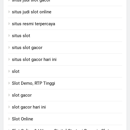
situs judi slot online
situs resmi terpercaya
situs slot
situs slot gacor
situs slot gacor hari ini
slot
Slot Demo, RTP Tinggi
slot gacor
slot gacor hari ini
Slot Online