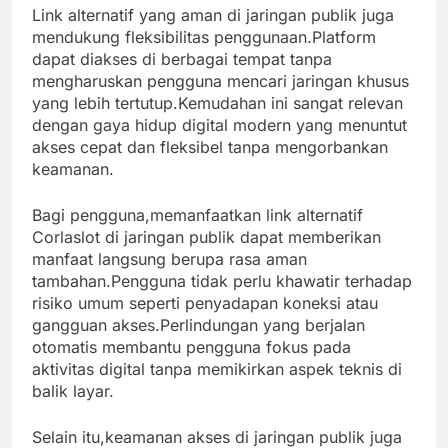
Link alternatif yang aman di jaringan publik juga
mendukung fleksibilitas penggunaan.Platform
dapat diakses di berbagai tempat tanpa
mengharuskan pengguna mencari jaringan khusus
yang lebih tertutup.Kemudahan ini sangat relevan
dengan gaya hidup digital modern yang menuntut
akses cepat dan fleksibel tanpa mengorbankan
keamanan.
Bagi pengguna,memanfaatkan link alternatif
Corlaslot di jaringan publik dapat memberikan
manfaat langsung berupa rasa aman
tambahan.Pengguna tidak perlu khawatir terhadap
risiko umum seperti penyadapan koneksi atau
gangguan akses.Perlindungan yang berjalan
otomatis membantu pengguna fokus pada
aktivitas digital tanpa memikirkan aspek teknis di
balik layar.
Selain itu,keamanan akses di jaringan publik juga