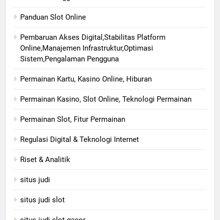
Panduan Slot Online
Pembaruan Akses Digital,Stabilitas Platform
Online,Manajemen Infrastruktur,Optimasi
Sistem,Pengalaman Pengguna
Permainan Kartu, Kasino Online, Hiburan
Permainan Kasino, Slot Online, Teknologi Permainan
Permainan Slot, Fitur Permainan
Regulasi Digital & Teknologi Internet
Riset & Analitik
situs judi
situs judi slot
situs judi slot gacor