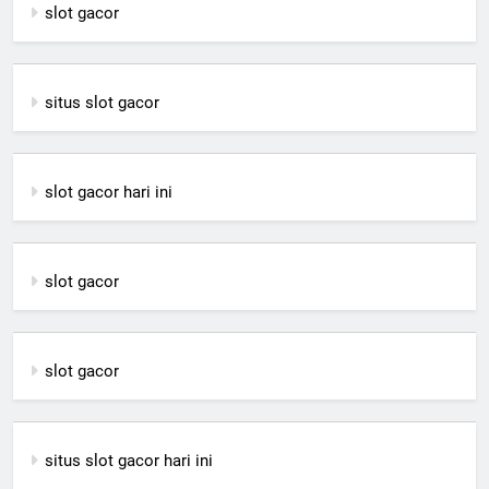
slot gacor
situs slot gacor
slot gacor hari ini
slot gacor
slot gacor
situs slot gacor hari ini