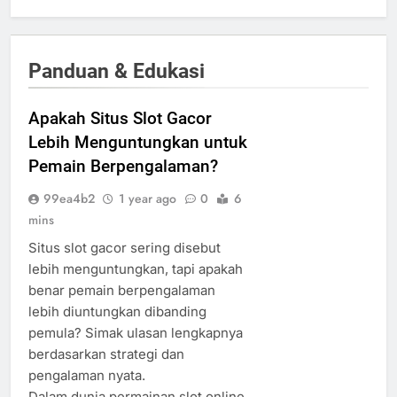
Panduan & Edukasi
Apakah Situs Slot Gacor
Lebih Menguntungkan untuk
Pemain Berpengalaman?
99ea4b2
1 year ago
0
6
mins
Situs slot gacor sering disebut
lebih menguntungkan, tapi apakah
benar pemain berpengalaman
lebih diuntungkan dibanding
pemula? Simak ulasan lengkapnya
berdasarkan strategi dan
pengalaman nyata.
Dalam dunia permainan slot online,