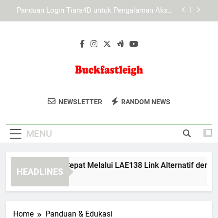
Skip
Dunia Virtual dan Masa Depan Gamer di Era
to
Teknologi
content
Teknologi Metaverse dan Potensinya dalam Dunia
Gaming
Panduan Akses Cepat Melalui LAE138 Link
Alternatif dengan Aman dan Praktis
Panduan Login Tiara4D untuk Pengalaman Akses
Platform yang Lebih Stabil
Buckfastleigh
Buckfastleigh Menyediakan Informasi
Dunia Virtual dan Masa Depan Gamer di Era
NEWSLETTER
RANDOM NEWS
Teknologi
Lengkap Tentang Komunitas Dan
Teknologi Metaverse dan Potensinya dalam Dunia
Kegiatan Lokal Di Area Buckfastleigh.
Gaming
MENU
anduan Akses Cepat Melalui LAE138 Link Alternatif dengan A
HEADLINES
 Months Ago
Home
Panduan & Edukasi