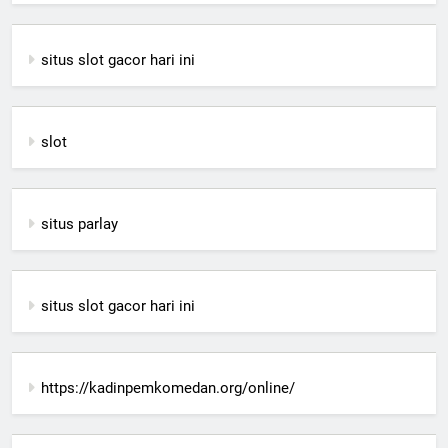
situs slot gacor hari ini
slot
situs parlay
situs slot gacor hari ini
https://kadinpemkomedan.org/online/