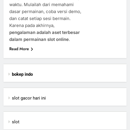
waktu. Mulailah dari memahami
dasar permainan, coba versi demo,
dan catat setiap sesi bermain.
Karena pada akhirnya,
pengalaman adalah aset terbesar
dalam permainan slot online
.
Read More
bokep indo
slot gacor hari ini
slot