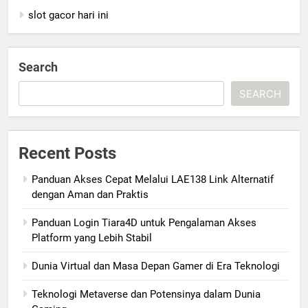
slot gacor hari ini
Search
SEARCH
Recent Posts
Panduan Akses Cepat Melalui LAE138 Link Alternatif
dengan Aman dan Praktis
Panduan Login Tiara4D untuk Pengalaman Akses
Platform yang Lebih Stabil
Dunia Virtual dan Masa Depan Gamer di Era Teknologi
Teknologi Metaverse dan Potensinya dalam Dunia