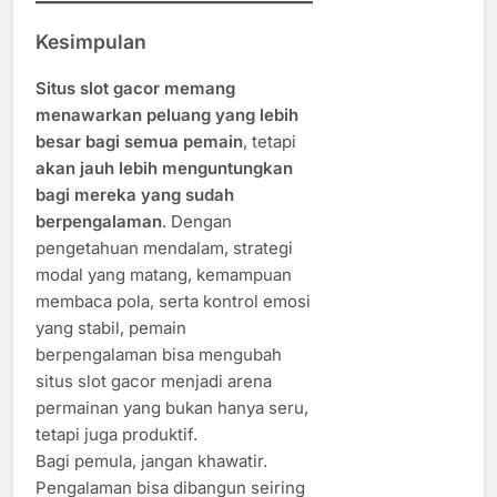
Kesimpulan
Situs slot gacor memang
menawarkan peluang yang lebih
besar bagi semua pemain
, tetapi
akan jauh lebih menguntungkan
bagi mereka yang sudah
berpengalaman
. Dengan
pengetahuan mendalam, strategi
modal yang matang, kemampuan
membaca pola, serta kontrol emosi
yang stabil, pemain
berpengalaman bisa mengubah
situs slot gacor menjadi arena
permainan yang bukan hanya seru,
tetapi juga produktif.
Bagi pemula, jangan khawatir.
Pengalaman bisa dibangun seiring