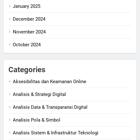
January 2025
December 2024
November 2024
October 2024
Categories
Aksesibilitas dan Keamanan Online
Analisis & Strategi Digital
Analisis Data & Transparansi Digital
Analisis Pola & Simbol
Analisis Sistem & Infrastruktur Teknologi