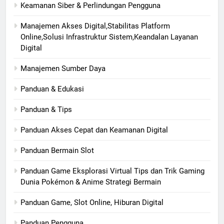
Keamanan Siber & Perlindungan Pengguna
Manajemen Akses Digital,Stabilitas Platform
Online,Solusi Infrastruktur Sistem,Keandalan Layanan
Digital
Manajemen Sumber Daya
Panduan & Edukasi
Panduan & Tips
Panduan Akses Cepat dan Keamanan Digital
Panduan Bermain Slot
Panduan Game Eksplorasi Virtual Tips dan Trik Gaming
Dunia Pokémon & Anime Strategi Bermain
Panduan Game, Slot Online, Hiburan Digital
Panduan Pengguna