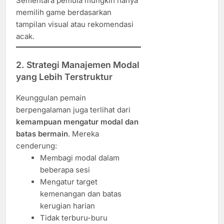
Sementara pemula mungkin hanya
memilih game berdasarkan
tampilan visual atau rekomendasi
acak.
2. Strategi Manajemen Modal
yang Lebih Terstruktur
Keunggulan pemain
berpengalaman juga terlihat dari
kemampuan mengatur modal dan
batas bermain
. Mereka
cenderung:
Membagi modal dalam
beberapa sesi
Mengatur target
kemenangan dan batas
kerugian harian
Tidak terburu-buru