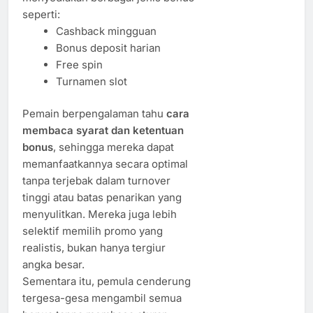
seperti:
Cashback mingguan
Bonus deposit harian
Free spin
Turnamen slot
Pemain berpengalaman tahu
cara
membaca syarat dan ketentuan
bonus
, sehingga mereka dapat
memanfaatkannya secara optimal
tanpa terjebak dalam turnover
tinggi atau batas penarikan yang
menyulitkan. Mereka juga lebih
selektif memilih promo yang
realistis, bukan hanya tergiur
angka besar.
Sementara itu, pemula cenderung
tergesa-gesa mengambil semua