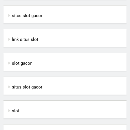
situs slot gacor
link situs slot
slot gacor
situs slot gacor
slot