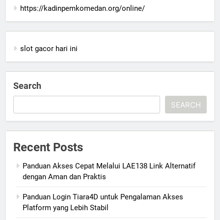
https://kadinpemkomedan.org/online/
slot gacor hari ini
Search
SEARCH
Recent Posts
Panduan Akses Cepat Melalui LAE138 Link Alternatif
dengan Aman dan Praktis
Panduan Login Tiara4D untuk Pengalaman Akses
Platform yang Lebih Stabil