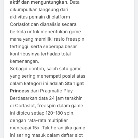
aktif dan menguntungkan
. Data
dikumpulkan langsung dari
aktivitas pemain di platform
Corlaslot dan dianalisis secara
berkala untuk menentukan game
mana yang memiliki rasio freespin
tertinggi, serta seberapa besar
kontribusinya terhadap total
kemenangan.
Sebagai contoh, salah satu game
yang sering menempati posisi atas
dalam kategori ini adalah
Starlight
Princess
dari Pragmatic Play.
Berdasarkan data 24 jam terakhir
di Corlaslot, freespin dalam game
ini dipicu setiap 120–180 spin,
dengan rata-rata multiplier
mencapai 15x. Tak heran jika game
ini sering masuk dalam daftar slot