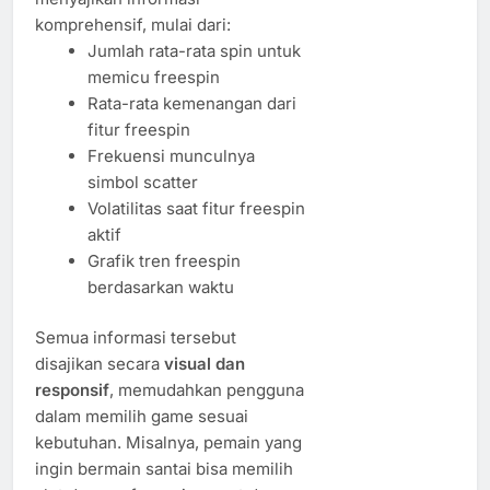
komprehensif, mulai dari:
Jumlah rata-rata spin untuk
memicu freespin
Rata-rata kemenangan dari
fitur freespin
Frekuensi munculnya
simbol scatter
Volatilitas saat fitur freespin
aktif
Grafik tren freespin
berdasarkan waktu
Semua informasi tersebut
disajikan secara
visual dan
responsif
, memudahkan pengguna
dalam memilih game sesuai
kebutuhan. Misalnya, pemain yang
ingin bermain santai bisa memilih