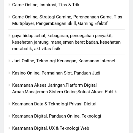
Game Online, Inspirasi, Tips & Trik
Game Online, Strategi Gaming, Perencanaan Game, Tips
Multiplayer, Pengembangan Skill, Gaming Efektif
gaya hidup sehat, kebugaran, pencegahan penyakit,
kesehatan jantung, manajemen berat badan, kesehatan
metabolik, aktivitas fisik
Judi Online, Teknologi Keuangan, Keamanan Internet
Kasino Online, Permainan Slot, Panduan Judi
Keamanan Akses Jaringan,Platform Digital
Aman,Manajemen Sistem Online,Solusi Akses Publik
Keamanan Data & Teknologi Privasi Digital
Keamanan Digital, Panduan Online, Teknologi
Keamanan Digital, UX & Teknologi Web