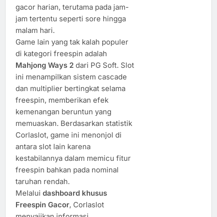
gacor harian, terutama pada jam-
jam tertentu seperti sore hingga
malam hari.
Game lain yang tak kalah populer
di kategori freespin adalah
Mahjong Ways 2
dari PG Soft. Slot
ini menampilkan sistem cascade
dan multiplier bertingkat selama
freespin, memberikan efek
kemenangan beruntun yang
memuaskan. Berdasarkan statistik
Corlaslot, game ini menonjol di
antara slot lain karena
kestabilannya dalam memicu fitur
freespin bahkan pada nominal
taruhan rendah.
Melalui
dashboard khusus
Freespin Gacor
, Corlaslot
menyajikan informasi