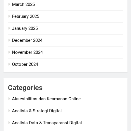
March 2025
February 2025
January 2025
December 2024
November 2024
October 2024
Categories
Aksesibilitas dan Keamanan Online
Analisis & Strategi Digital
Analisis Data & Transparansi Digital