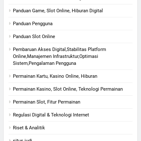
Panduan Game, Slot Online, Hiburan Digital
Panduan Pengguna
Panduan Slot Online
Pembaruan Akses Digital,Stabilitas Platform
Online,Manajemen Infrastruktur,Optimasi
Sistem,Pengalaman Pengguna
Permainan Kartu, Kasino Online, Hiburan
Permainan Kasino, Slot Online, Teknologi Permainan
Permainan Slot, Fitur Permainan
Regulasi Digital & Teknologi Internet
Riset & Analitik
situs judi