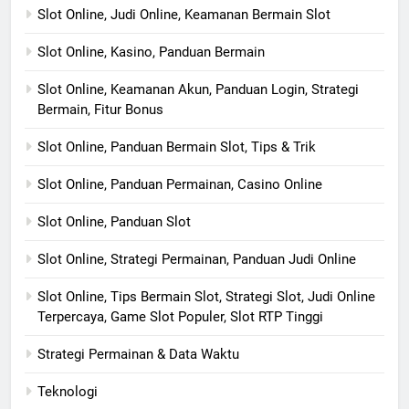
Slot Online, Judi Online, Keamanan Bermain Slot
Slot Online, Kasino, Panduan Bermain
Slot Online, Keamanan Akun, Panduan Login, Strategi
Bermain, Fitur Bonus
Slot Online, Panduan Bermain Slot, Tips & Trik
Slot Online, Panduan Permainan, Casino Online
Slot Online, Panduan Slot
Slot Online, Strategi Permainan, Panduan Judi Online
Slot Online, Tips Bermain Slot, Strategi Slot, Judi Online
Terpercaya, Game Slot Populer, Slot RTP Tinggi
Strategi Permainan & Data Waktu
Teknologi