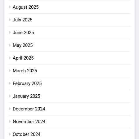
August 2025
July 2025
June 2025
May 2025
April 2025
March 2025
February 2025
January 2025
December 2024
November 2024
October 2024