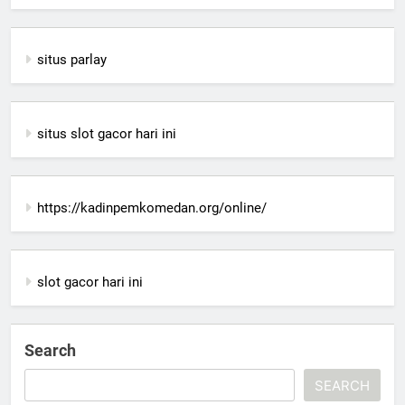
situs parlay
situs slot gacor hari ini
https://kadinpemkomedan.org/online/
slot gacor hari ini
Search
SEARCH