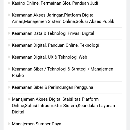
Kasino Online, Permainan Slot, Panduan Judi
Keamanan Akses Jaringan,Platform Digital
Aman,Manajemen Sistem Online,Solusi Akses Publik
Keamanan Data & Teknologi Privasi Digital
Keamanan Digital, Panduan Online, Teknologi
Keamanan Digital, UX & Teknologi Web
Keamanan Siber / Teknologi & Strategi / Manajemen
Risiko
Keamanan Siber & Perlindungan Pengguna
Manajemen Akses Digital,Stabilitas Platform
Online,Solusi Infrastruktur Sistem,Keandalan Layanan
Digital
Manajemen Sumber Daya