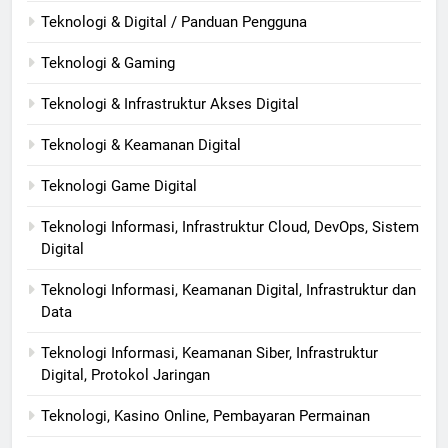
Teknologi & Digital / Panduan Pengguna
Teknologi & Gaming
Teknologi & Infrastruktur Akses Digital
Teknologi & Keamanan Digital
Teknologi Game Digital
Teknologi Informasi, Infrastruktur Cloud, DevOps, Sistem
Digital
Teknologi Informasi, Keamanan Digital, Infrastruktur dan
Data
Teknologi Informasi, Keamanan Siber, Infrastruktur
Digital, Protokol Jaringan
Teknologi, Kasino Online, Pembayaran Permainan