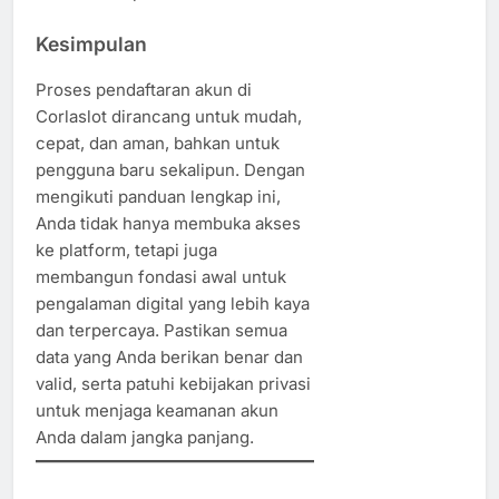
Kesimpulan
Proses pendaftaran akun di
Corlaslot dirancang untuk mudah,
cepat, dan aman, bahkan untuk
pengguna baru sekalipun. Dengan
mengikuti panduan lengkap ini,
Anda tidak hanya membuka akses
ke platform, tetapi juga
membangun fondasi awal untuk
pengalaman digital yang lebih kaya
dan terpercaya. Pastikan semua
data yang Anda berikan benar dan
valid, serta patuhi kebijakan privasi
untuk menjaga keamanan akun
Anda dalam jangka panjang.