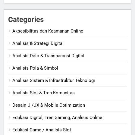
Categories
Aksesibilitas dan Keamanan Online
Analisis & Strategi Digital
Analisis Data & Transparansi Digital
Analisis Pola & Simbol
Analisis Sistem & Infrastruktur Teknologi
Analisis Slot & Tren Komunitas
Desain UI/UX & Mobile Optimization
Edukasi Digital, Tren Gaming, Analisis Online
Edukasi Game / Analisis Slot