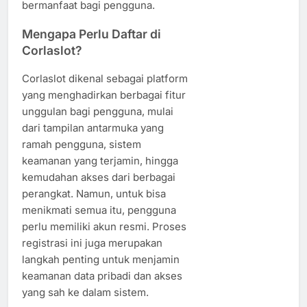
bermanfaat bagi pengguna.
Mengapa Perlu Daftar di
Corlaslot?
Corlaslot dikenal sebagai platform
yang menghadirkan berbagai fitur
unggulan bagi pengguna, mulai
dari tampilan antarmuka yang
ramah pengguna, sistem
keamanan yang terjamin, hingga
kemudahan akses dari berbagai
perangkat. Namun, untuk bisa
menikmati semua itu, pengguna
perlu memiliki akun resmi. Proses
registrasi ini juga merupakan
langkah penting untuk menjamin
keamanan data pribadi dan akses
yang sah ke dalam sistem.