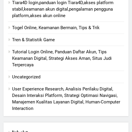
Tiara4D login,panduan login Tiara4D,akses platform
stabil,keamanan akun digital,pengalaman pengguna
platform,akses akun online
Togel Online, Keamanan Bermain, Tips & Trik
Tren & Statistik Game
Tutorial Login Online, Panduan Daftar Akun, Tips
Keamanan Digital, Strategi Akses Aman, Situs Judi
Terpercaya
Uncategorized
User Experience Research, Analisis Perilaku Digital,
Desain Interaksi Platform, Strategi Optimasi Navigasi,
Manajemen Kualitas Layanan Digital, Human-Computer
Interaction