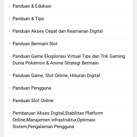
Panduan & Edukasi
Panduan & Tips
Panduan Akses Cepat dan Keamanan Digital
Panduan Bermain Slot
Panduan Game Eksplorasi Virtual Tips dan Trik Gaming
Dunia Pokémon & Anime Strategi Bermain
Panduan Game, Slot Online, Hiburan Digital
Panduan Pengguna
Panduan Slot Online
Pembaruan Akses Digital,Stabilitas Platform
Online,Manajemen Infrastruktur,Optimasi
Sistem,Pengalaman Pengguna