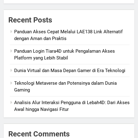
Recent Posts
Panduan Akses Cepat Melalui LAE138 Link Alternatif
dengan Aman dan Praktis
Panduan Login Tiara4D untuk Pengalaman Akses
Platform yang Lebih Stabil
Dunia Virtual dan Masa Depan Gamer di Era Teknologi
Teknologi Metaverse dan Potensinya dalam Dunia
Gaming
Analisis Alur Interaksi Pengguna di Lebah4D: Dari Akses
Awal hingga Navigasi Fitur
Recent Comments