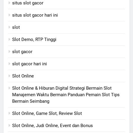
situs slot gacor
situs slot gacor hari ini
slot
Slot Demo, RTP Tinggi
slot gacor
slot gacor hari ini
Slot Online
Slot Online & Hiburan Digital Strategi Bermain Slot
Manajemen Waktu Bermain Panduan Pemain Slot Tips
Bermain Seimbang
Slot Online, Game Slot, Review Slot
Slot Online, Judi Online, Event dan Bonus