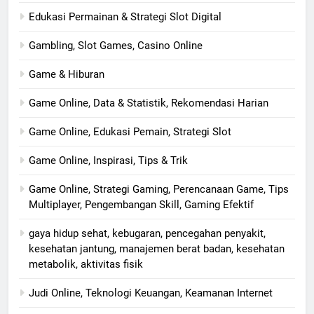
Edukasi Permainan & Strategi Slot Digital
Gambling, Slot Games, Casino Online
Game & Hiburan
Game Online, Data & Statistik, Rekomendasi Harian
Game Online, Edukasi Pemain, Strategi Slot
Game Online, Inspirasi, Tips & Trik
Game Online, Strategi Gaming, Perencanaan Game, Tips
Multiplayer, Pengembangan Skill, Gaming Efektif
gaya hidup sehat, kebugaran, pencegahan penyakit,
kesehatan jantung, manajemen berat badan, kesehatan
metabolik, aktivitas fisik
Judi Online, Teknologi Keuangan, Keamanan Internet