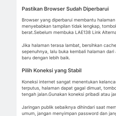
Pastikan Browser Sudah Diperbarui
Browser yang diperbarui membantu halaman t
menyebabkan tampilan tidak lengkap, tombol 
berat.Sebelum membuka LAE138 Link Alternati
Jika halaman terasa lambat, bersihkan cache 
sepenuhnya, lalu buka kembali halaman dar
baru dengan lebih baik.
Pilih Koneksi yang Stabil
Koneksi internet sangat menentukan kelancar
terputus, halaman dapat gagal dimuat, tombol
tengah jalan.Gunakan koneksi pribadi atau j
Jaringan publik sebaiknya dihindari saat m
umum, jangan menyimpan password dan jang