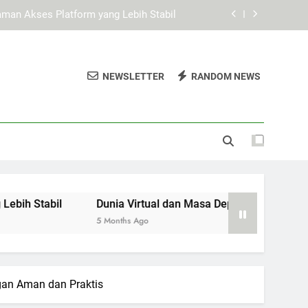
man Akses Platform yang Lebih Stabil
dan Masa Depan Gamer di Era Teknologi
e dan Potensinya dalam Dunia Gaming
NEWSLETTER
RANDOM NEWS
k Alternatif dengan Aman dan Praktis
iatan Lokal Di Area Buckfastleigh.
man Akses Platform yang Lebih Stabil
dan Masa Depan Gamer di Era Teknologi
e dan Potensinya dalam Dunia Gaming
bil
Dunia Virtual dan Masa Depan Gamer di Era Teknolo
5 Months Ago
gan Aman dan Praktis