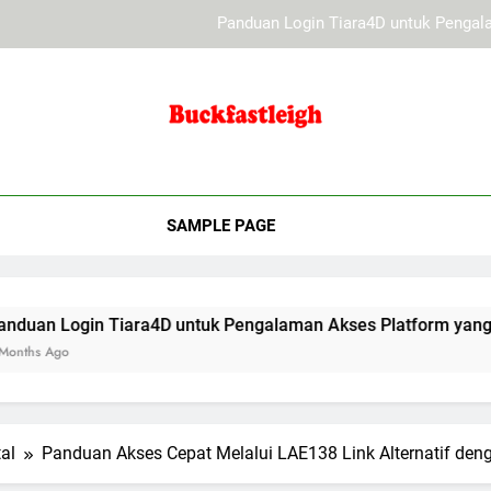
Panduan Login Tiara4D untuk Pengala
Dunia Virtual 
Teknologi Metavers
kfastleigh
Panduan Akses Cepat Melalui LAE138 Lin
eigh Menyediakan Informasi Lengkap Tentang Komunitas Dan Keg
Panduan Login Tiara4D untuk Pengala
SAMPLE PAGE
Dunia Virtual 
Teknologi Metavers
gin Tiara4D untuk Pengalaman Akses Platform yang Lebih Sta
al
Panduan Akses Cepat Melalui LAE138 Link Alternatif den