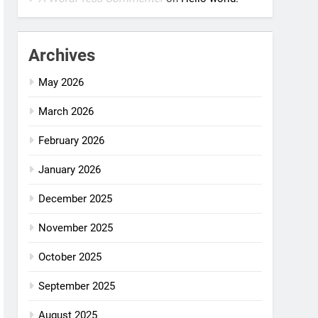
Archives
May 2026
March 2026
February 2026
January 2026
December 2025
November 2025
October 2025
September 2025
August 2025