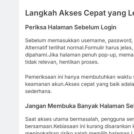
Langkah Akses Cepat yang 
Periksa Halaman Sebelum Login
Sebelum memasukkan username, password, at
Alternatif terlihat normal.Formulir harus jel
dipahami.Jika halaman penuh pop-up, memaka
tidak relevan, hentikan proses.
Pemeriksaan ini hanya membutuhkan waktu si
keamanan akun.Akses cepat yang baik adalah 
sederhana.
Jangan Membuka Banyak Halaman Sek
Saat akses utama bermasalah, pengguna se
bersamaan.Kebiasaan ini kurang disarankan
meningkatkan risiko salah memilih halaman.