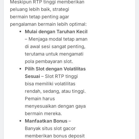
Meskipun RTP tinggi memberikan
peluang lebih baik, strategi
bermain tetap penting agar
pengalaman bermain lebih optimal:
Mulai dengan Taruhan Kecil
– Menjaga modal tetap aman
di awal sesi sangat penting,
terutama untuk mengamati
pola pembayaran slot.
Pilih Slot dengan Volatilitas
Sesuai
– Slot RTP tinggi
bisa memiliki volatilitas
rendah, sedang, atau tinggi.
Pemain harus
menyesuaikan dengan gaya
bermain mereka.
Manfaatkan Bonus
–
Banyak situs slot gacor
memberikan bonus deposit