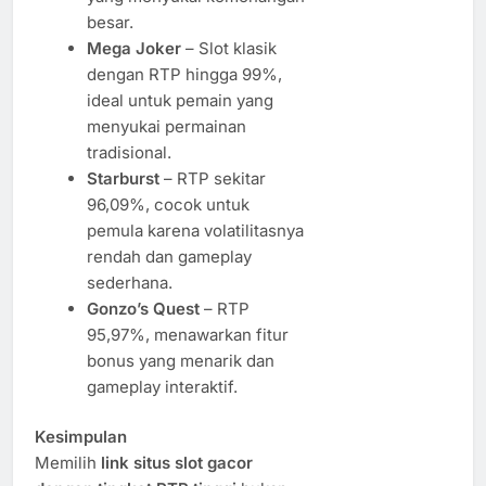
besar.
Mega Joker
– Slot klasik
dengan RTP hingga 99%,
ideal untuk pemain yang
menyukai permainan
tradisional.
Starburst
– RTP sekitar
96,09%, cocok untuk
pemula karena volatilitasnya
rendah dan gameplay
sederhana.
Gonzo’s Quest
– RTP
95,97%, menawarkan fitur
bonus yang menarik dan
gameplay interaktif.
Kesimpulan
Memilih
link situs slot gacor