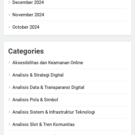
December 2024
November 2024
October 2024
Categories
Aksesibilitas dan Keamanan Online
Analisis & Strategi Digital
Analisis Data & Transparansi Digital
Analisis Pola & Simbol
Analisis Sistem & Infrastruktur Teknologi
Analisis Slot & Tren Komunitas