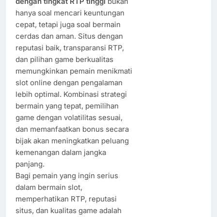
dengan tingkat RTP tinggi
bukan
hanya soal mencari keuntungan
cepat, tetapi juga soal bermain
cerdas dan aman. Situs dengan
reputasi baik, transparansi RTP,
dan pilihan game berkualitas
memungkinkan pemain menikmati
slot online dengan pengalaman
lebih optimal. Kombinasi strategi
bermain yang tepat, pemilihan
game dengan volatilitas sesuai,
dan memanfaatkan bonus secara
bijak akan meningkatkan peluang
kemenangan dalam jangka
panjang.
Bagi pemain yang ingin serius
dalam bermain slot,
memperhatikan RTP, reputasi
situs, dan kualitas game adalah