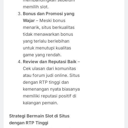
memilih slot.
Bonus dan Promosi yang
Wajar
– Meski bonus
menarik, situs berkualitas
tidak menawarkan bonus
yang terlalu berlebihan
untuk menutupi kualitas
game yang rendah.
Review dan Reputasi Baik
–
Cek ulasan dari komunitas
atau forum judi online. Situs
dengan RTP tinggi dan
kemenangan nyata biasanya
memiliki reputasi positif di
kalangan pemain.
Strategi Bermain Slot di Situs
dengan RTP Tinggi