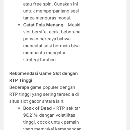
atau free spin. Gunakan ini
untuk memperpanjang sesi
tanpa menguras modal.
Catat Pola Menang
– Meski
slot bersifat acak, beberapa
pemain percaya bahwa
mencatat sesi bermain bisa
membantu mengatur
strategi taruhan.
Rekomendasi Game Slot dengan
RTP Tinggi
Beberapa game populer dengan
RTP tinggi yang sering tersedia di
situs slot gacor antara lain:
Book of Dead
– RTP sekitar
96,21% dengan volatilitas
tinggi, cocok untuk pemain
yang menyukai kemenangan