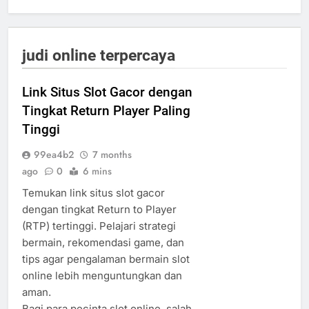
judi online terpercaya
Link Situs Slot Gacor dengan
Tingkat Return Player Paling
Tinggi
99ea4b2
7 months
ago
0
6 mins
Temukan link situs slot gacor
dengan tingkat Return to Player
(RTP) tertinggi. Pelajari strategi
bermain, rekomendasi game, dan
tips agar pengalaman bermain slot
online lebih menguntungkan dan
aman.
Bagi para pecinta slot online, salah