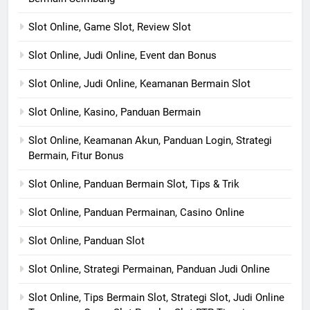
Slot Online, Game Slot, Review Slot
Slot Online, Judi Online, Event dan Bonus
Slot Online, Judi Online, Keamanan Bermain Slot
Slot Online, Kasino, Panduan Bermain
Slot Online, Keamanan Akun, Panduan Login, Strategi
Bermain, Fitur Bonus
Slot Online, Panduan Bermain Slot, Tips & Trik
Slot Online, Panduan Permainan, Casino Online
Slot Online, Panduan Slot
Slot Online, Strategi Permainan, Panduan Judi Online
Slot Online, Tips Bermain Slot, Strategi Slot, Judi Online