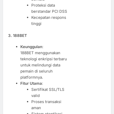
Proteksi data
berstandar PCI DSS
Kecepatan respons
tinggi
3. 188BET
Keunggulan
:
188BET menggunakan
teknologi enkripsi terbaru
untuk melindungi data
pemain di seluruh
platformnya.
Fitur Utama
:
Sertifikat SSL/TLS
valid
Proses transaksi
aman
Sistem otentikasi