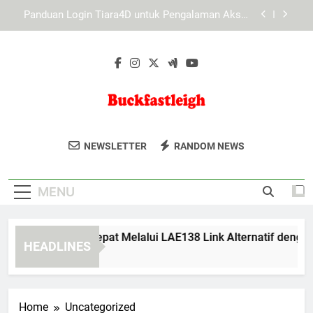
Skip
Dunia Virtual dan Masa Depan Gamer di Era
to
Teknologi
content
Teknologi Metaverse dan Potensinya dalam Dunia
Gaming
Panduan Akses Cepat Melalui LAE138 Link
Alternatif dengan Aman dan Praktis
Panduan Login Tiara4D untuk Pengalaman Akses
Platform yang Lebih Stabil
Buckfastleigh
Buckfastleigh Menyediakan Informasi
Dunia Virtual dan Masa Depan Gamer di Era
NEWSLETTER
RANDOM NEWS
Teknologi
Lengkap Tentang Komunitas Dan
Teknologi Metaverse dan Potensinya dalam Dunia
Kegiatan Lokal Di Area Buckfastleigh.
Gaming
MENU
anduan Akses Cepat Melalui LAE138 Link Alternatif dengan A
HEADLINES
 Months Ago
Home
Uncategorized