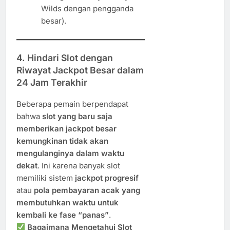
Wilds dengan pengganda
besar).
4. Hindari Slot dengan
Riwayat Jackpot Besar dalam
24 Jam Terakhir
Beberapa pemain berpendapat
bahwa
slot yang baru saja
memberikan jackpot besar
kemungkinan tidak akan
mengulanginya dalam waktu
dekat
. Ini karena banyak slot
memiliki sistem
jackpot progresif
atau
pola pembayaran acak yang
membutuhkan waktu untuk
kembali ke fase “panas”
.
Bagaimana Mengetahui Slot