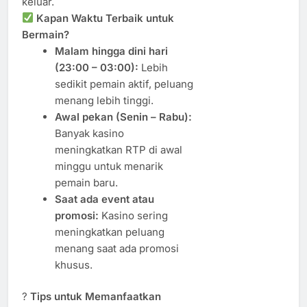
keluar.
Kapan Waktu Terbaik untuk
Bermain?
Malam hingga dini hari
(23:00 – 03:00):
Lebih
sedikit pemain aktif, peluang
menang lebih tinggi.
Awal pekan (Senin – Rabu):
Banyak kasino
meningkatkan RTP di awal
minggu untuk menarik
pemain baru.
Saat ada event atau
promosi:
Kasino sering
meningkatkan peluang
menang saat ada promosi
khusus.
?
Tips untuk Memanfaatkan