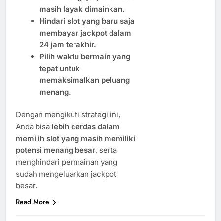
masih layak dimainkan.
Hindari slot yang baru saja
membayar jackpot dalam
24 jam terakhir.
Pilih waktu bermain yang
tepat untuk
memaksimalkan peluang
menang.
Dengan mengikuti strategi ini,
Anda bisa
lebih cerdas dalam
memilih slot yang masih memiliki
potensi menang besar
, serta
menghindari permainan yang
sudah mengeluarkan jackpot
besar.
Read More