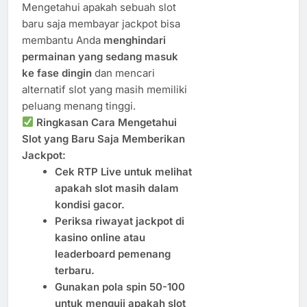
Mengetahui apakah sebuah slot
baru saja membayar jackpot bisa
membantu Anda
menghindari
permainan yang sedang masuk
ke fase dingin
dan mencari
alternatif slot yang masih memiliki
peluang menang tinggi.
Ringkasan Cara Mengetahui
Slot yang Baru Saja Memberikan
Jackpot:
Cek RTP Live untuk melihat
apakah slot masih dalam
kondisi gacor.
Periksa riwayat jackpot di
kasino online atau
leaderboard pemenang
terbaru.
Gunakan pola spin 50-100
untuk menguji apakah slot