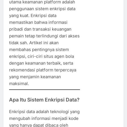
utama keamanan platform adalah
penggunaan sistem enkripsi data
yang kuat. Enkripsi data
memastikan bahwa informasi
pribadi dan transaksi keuangan
pemain tetap terlindungi dari akses
tidak sah. Artikel ini akan
membahas pentingnya sistem
enkripsi, ciri-ciri situs agen bola
dengan keamanan terbaik, serta
rekomendasi platform terpercaya
yang menjamin keamanan
maksimal.
Apa Itu Sistem Enkripsi Data?
Enkripsi data adalah teknologi yang
mengubah informasi menjadi kode
yang hanya dapat dibaca oleh