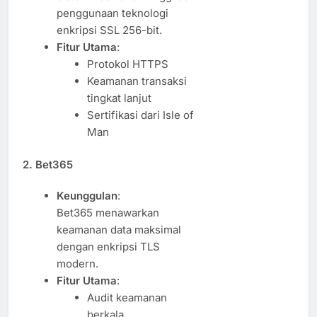
penggunaan teknologi
enkripsi SSL 256-bit.
Fitur Utama
:
Protokol HTTPS
Keamanan transaksi
tingkat lanjut
Sertifikasi dari Isle of
Man
2. Bet365
Keunggulan
:
Bet365 menawarkan
keamanan data maksimal
dengan enkripsi TLS
modern.
Fitur Utama
:
Audit keamanan
berkala