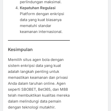
perlindungan maksimal.
Kepatuhan Regulasi
Platform dengan enkripsi
data yang kuat biasanya
mematuhi standar
keamanan internasional.
Kesimpulan
Memilih situs agen bola dengan
sistem enkripsi data yang kuat
adalah langkah penting untuk
memastikan keamanan dan privasi
Anda dalam taruhan online. Agen
seperti SBOBET, Bet365, dan M88
telah membuktikan kualitas mereka
dalam melindungi data pemain
dengan teknologi mutakhir.