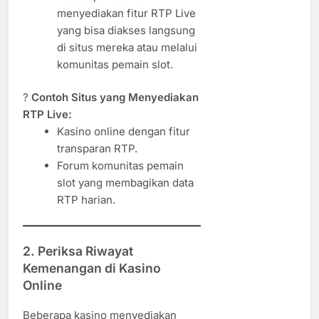
menyediakan fitur RTP Live
yang bisa diakses langsung
di situs mereka atau melalui
komunitas pemain slot.
?
Contoh Situs yang Menyediakan
RTP Live:
Kasino online dengan fitur
transparan RTP.
Forum komunitas pemain
slot yang membagikan data
RTP harian.
2. Periksa Riwayat
Kemenangan di Kasino
Online
Beberapa kasino menyediakan