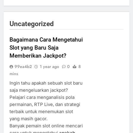
Uncategorized
Bagaimana Cara Mengetahui
Slot yang Baru Saja
Memberikan Jackpot?
99ea4b2
1 year ago
0
8
mins
Ingin tahu apakah sebuah slot baru
saja mengeluarkan jackpot?
Pelajari cara menganalisis pola
permainan, RTP Live, dan strategi
terbaik untuk menemukan slot
yang masih gacor.
Banyak pemain slot online mencari
cara untuk mengetahui
apakah