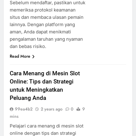
Sebelum mendaftar, pastikan untuk
memeriksa protokol keamanan
situs dan membaca ulasan pemain
lainnya. Dengan platform yang
aman, Anda dapat menikmati
pengalaman taruhan yang nyaman
dan bebas risiko.
Read More
Cara Menang di Mesin Slot
Online: Tips dan Strategi
untuk Meningkatkan
Peluang Anda
99ea4b2
2 years ago
0
9
mins
Pelajari cara menang di mesin slot
online dengan tips dan strategi