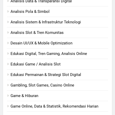
Analisis Data & Transparansi Digital
Analisis Pola & Simbol
Analisis Sistem & Infrastruktur Teknologi
Analisis Slot & Tren Komunitas
Desain UI/UX & Mobile Optimization
Edukasi Digital, Tren Gaming, Analisis Online
Edukasi Game / Analisis Slot
Edukasi Permainan & Strategi Slot Digital
Gambling, Slot Games, Casino Online
Game & Hiburan
Game Online, Data & Statistik, Rekomendasi Harian