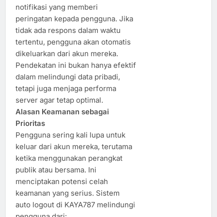
notifikasi yang memberi
peringatan kepada pengguna. Jika
tidak ada respons dalam waktu
tertentu, pengguna akan otomatis
dikeluarkan dari akun mereka.
Pendekatan ini bukan hanya efektif
dalam melindungi data pribadi,
tetapi juga menjaga performa
server agar tetap optimal.
Alasan Keamanan sebagai
Prioritas
Pengguna sering kali lupa untuk
keluar dari akun mereka, terutama
ketika menggunakan perangkat
publik atau bersama. Ini
menciptakan potensi celah
keamanan yang serius. Sistem
auto logout di KAYA787 melindungi
pengguna dari: