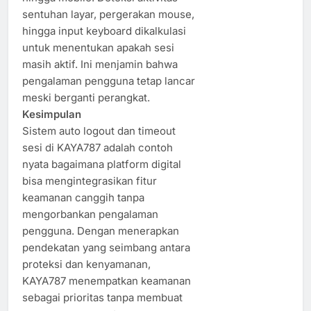
sentuhan layar, pergerakan mouse,
hingga input keyboard dikalkulasi
untuk menentukan apakah sesi
masih aktif. Ini menjamin bahwa
pengalaman pengguna tetap lancar
meski berganti perangkat.
Kesimpulan
Sistem auto logout dan timeout
sesi di KAYA787 adalah contoh
nyata bagaimana platform digital
bisa mengintegrasikan fitur
keamanan canggih tanpa
mengorbankan pengalaman
pengguna. Dengan menerapkan
pendekatan yang seimbang antara
proteksi dan kenyamanan,
KAYA787 menempatkan keamanan
sebagai prioritas tanpa membuat