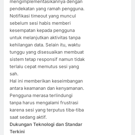
mengimplementasikannya dengan
pendekatan yang ramah pengguna.
Notifikasi timeout yang muncul
sebelum sesi habis memberi
kesempatan kepada pengguna
untuk melanjutkan aktivitas tanpa
kehilangan data. Selain itu, waktu
tunggu yang disesuaikan membuat
sistem tetap responsif namun tidak
terlalu cepat memutus sesi yang
sah.
Hal ini memberikan keseimbangan
antara keamanan dan kenyamanan.
Pengguna merasa terlindungi
tanpa harus mengalami frustrasi
karena sesi yang terputus tiba-tiba
saat sedang aktif.
Dukungan Teknologi dan Standar
Terkini