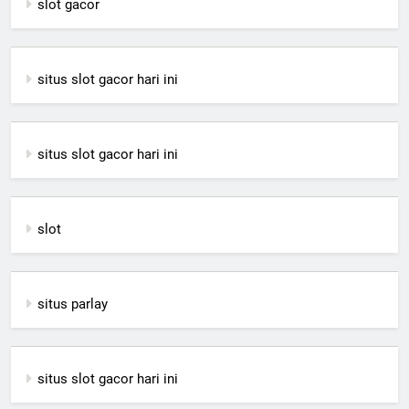
slot gacor
situs slot gacor hari ini
situs slot gacor hari ini
slot
situs parlay
situs slot gacor hari ini