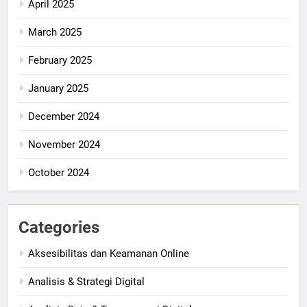
April 2025
March 2025
February 2025
January 2025
December 2024
November 2024
October 2024
Categories
Aksesibilitas dan Keamanan Online
Analisis & Strategi Digital