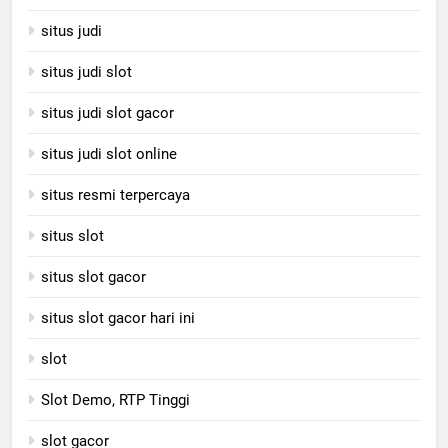
situs judi
situs judi slot
situs judi slot gacor
situs judi slot online
situs resmi terpercaya
situs slot
situs slot gacor
situs slot gacor hari ini
slot
Slot Demo, RTP Tinggi
slot gacor