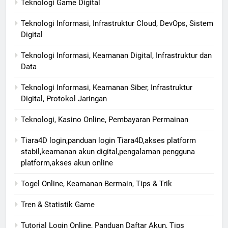
Teknologi Game Digital
Teknologi Informasi, Infrastruktur Cloud, DevOps, Sistem
Digital
Teknologi Informasi, Keamanan Digital, Infrastruktur dan
Data
Teknologi Informasi, Keamanan Siber, Infrastruktur
Digital, Protokol Jaringan
Teknologi, Kasino Online, Pembayaran Permainan
Tiara4D login,panduan login Tiara4D,akses platform
stabil,keamanan akun digital,pengalaman pengguna
platform,akses akun online
Togel Online, Keamanan Bermain, Tips & Trik
Tren & Statistik Game
Tutorial Login Online, Panduan Daftar Akun, Tips