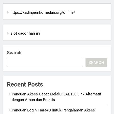
https://kadinpemkomedan.org/online/
slot gacor hari ini
Search
SEARCH
Recent Posts
Panduan Akses Cepat Melalui LAE138 Link Alternatif
dengan Aman dan Praktis
Panduan Login Tiara4D untuk Pengalaman Akses