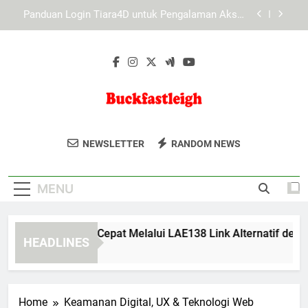
Skip
Panduan Login Tiara4D untuk Pengalaman Akses
Platform yang Lebih Stabil
to
Dunia Virtual dan Masa Depan Gamer di Era
content
Teknologi
Teknologi Metaverse dan Potensinya dalam Dunia
Gaming
Panduan Akses Cepat Melalui LAE138 Link
Alternatif dengan Aman dan Praktis
Buckfastleigh
Panduan Login Tiara4D untuk Pengalaman Akses
Buckfastleigh Menyediakan Informasi
Platform yang Lebih Stabil
NEWSLETTER
RANDOM NEWS
Lengkap Tentang Komunitas Dan
Dunia Virtual dan Masa Depan Gamer di Era
Teknologi
Kegiatan Lokal Di Area Buckfastleigh.
MENU
Teknologi Metaverse dan Potensinya dalam Dunia
Gaming
Panduan Akses Cepat Melalui LAE138 Link Alternatif dengan
HEADLINES
3 Months Ago
Home
Keamanan Digital, UX & Teknologi Web