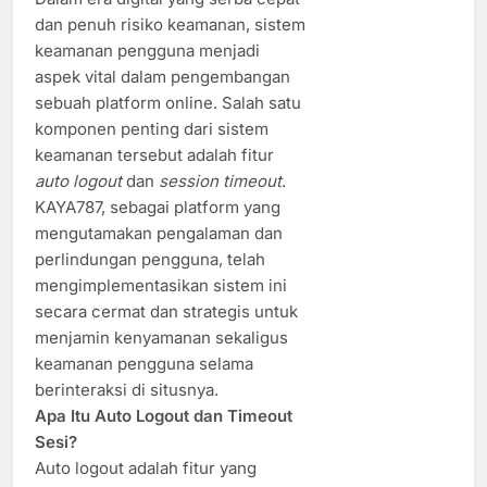
dan penuh risiko keamanan, sistem
keamanan pengguna menjadi
aspek vital dalam pengembangan
sebuah platform online. Salah satu
komponen penting dari sistem
keamanan tersebut adalah fitur
auto logout
dan
session timeout
.
KAYA787, sebagai platform yang
mengutamakan pengalaman dan
perlindungan pengguna, telah
mengimplementasikan sistem ini
secara cermat dan strategis untuk
menjamin kenyamanan sekaligus
keamanan pengguna selama
berinteraksi di situsnya.
Apa Itu Auto Logout dan Timeout
Sesi?
Auto logout adalah fitur yang