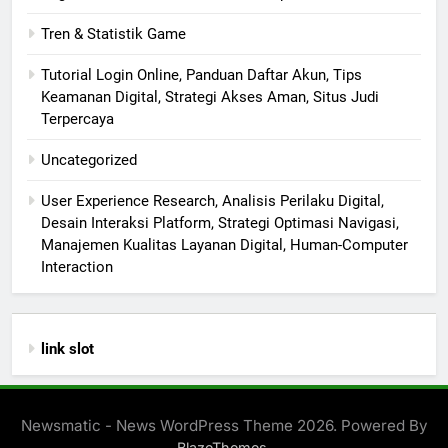
Tren & Statistik Game
Tutorial Login Online, Panduan Daftar Akun, Tips
Keamanan Digital, Strategi Akses Aman, Situs Judi
Terpercaya
Uncategorized
User Experience Research, Analisis Perilaku Digital,
Desain Interaksi Platform, Strategi Optimasi Navigasi,
Manajemen Kualitas Layanan Digital, Human-Computer
Interaction
link slot
Newsmatic - News WordPress Theme 2026. Powered By
.
BlazeThemes