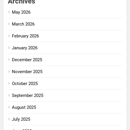
Archives
May 2026
March 2026
February 2026
January 2026
December 2025
November 2025
October 2025
September 2025
August 2025
July 2025