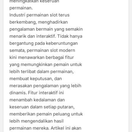
meningkatkan keseruan
permainan.
Industri permainan slot terus
berkembang, menghadirkan
pengalaman bermain yang semakin
menarik dan interaktif. Tidak hanya
bergantung pada keberuntungan
semata, permainan slot modern
kini menawarkan berbagai fitur
yang memungkinkan pemain untuk
lebih terlibat dalam permainan,
membuat keputusan, dan
merasakan pengalaman yang lebih
dinamis. Fitur interaktif ini
menambah kedalaman dan
keseruan dalam setiap putaran,
memberikan pemain peluang untuk
lebih mengendalikan hasil
permainan mereka. Artikel ini akan