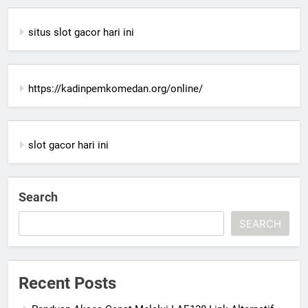
situs slot gacor hari ini
https://kadinpemkomedan.org/online/
slot gacor hari ini
Search
SEARCH
Recent Posts