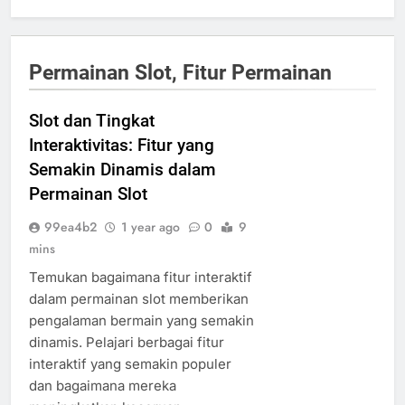
Permainan Slot, Fitur Permainan
Slot dan Tingkat
Interaktivitas: Fitur yang
Semakin Dinamis dalam
Permainan Slot
99ea4b2
1 year ago
0
9
mins
Temukan bagaimana fitur interaktif
dalam permainan slot memberikan
pengalaman bermain yang semakin
dinamis. Pelajari berbagai fitur
interaktif yang semakin populer
dan bagaimana mereka