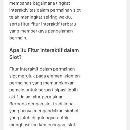
membahas bagaimana tingkat
interaktivitas dalam permainan slot
telah meningkat seiring waktu,
serta fitur-fitur interaktif terbaru
yang memperkaya pengalaman
bermain.
Apa Itu Fitur Interaktif dalam
Slot?
Fitur interaktif dalam permainan
slot merujuk pada elemen-elemen
permainan yang memungkinkan
pemain untuk berpartisipasi lebih
aktif dalam alur permainan.
Berbeda dengan slot tradisional
yang hanya mengandalkan simbol
yang jatuh di gulungan untuk
menghasilkan kemenangan, slot