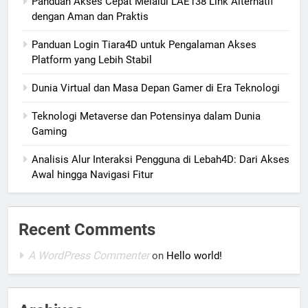
Panduan Akses Cepat Melalui LAE138 Link Alternatif
dengan Aman dan Praktis
Panduan Login Tiara4D untuk Pengalaman Akses
Platform yang Lebih Stabil
Dunia Virtual dan Masa Depan Gamer di Era Teknologi
Teknologi Metaverse dan Potensinya dalam Dunia
Gaming
Analisis Alur Interaksi Pengguna di Lebah4D: Dari Akses
Awal hingga Navigasi Fitur
Recent Comments
A WordPress Commenter
on
Hello world!