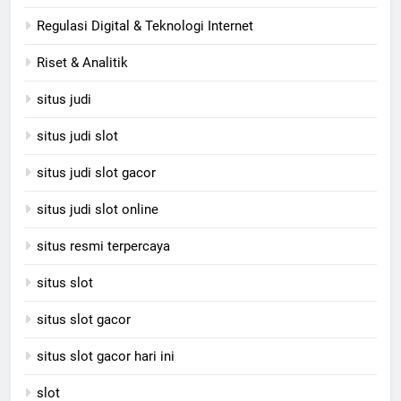
Regulasi Digital & Teknologi Internet
Riset & Analitik
situs judi
situs judi slot
situs judi slot gacor
situs judi slot online
situs resmi terpercaya
situs slot
situs slot gacor
situs slot gacor hari ini
slot