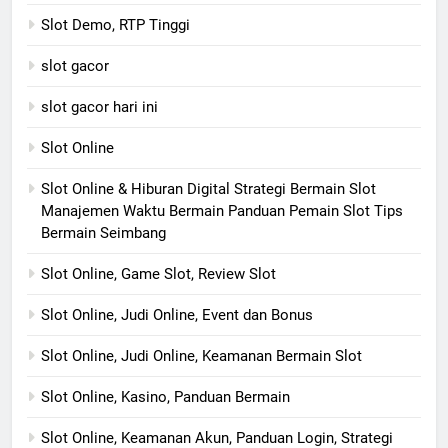
Slot Demo, RTP Tinggi
slot gacor
slot gacor hari ini
Slot Online
Slot Online & Hiburan Digital Strategi Bermain Slot
Manajemen Waktu Bermain Panduan Pemain Slot Tips
Bermain Seimbang
Slot Online, Game Slot, Review Slot
Slot Online, Judi Online, Event dan Bonus
Slot Online, Judi Online, Keamanan Bermain Slot
Slot Online, Kasino, Panduan Bermain
Slot Online, Keamanan Akun, Panduan Login, Strategi