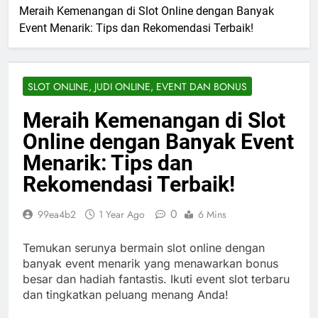
Meraih Kemenangan di Slot Online dengan Banyak
Event Menarik: Tips dan Rekomendasi Terbaik!
SLOT ONLINE, JUDI ONLINE, EVENT DAN BONUS
Meraih Kemenangan di Slot
Online dengan Banyak Event
Menarik: Tips dan
Rekomendasi Terbaik!
0
99ea4b2
1 Year Ago
6 Mins
Temukan serunya bermain slot online dengan
banyak event menarik yang menawarkan bonus
besar dan hadiah fantastis. Ikuti event slot terbaru
dan tingkatkan peluang menang Anda!