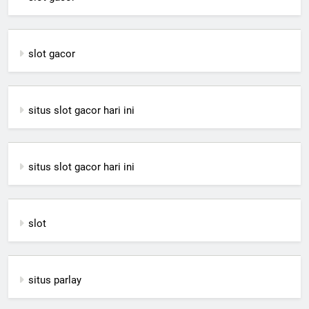
slot gacor
situs slot gacor hari ini
situs slot gacor hari ini
slot
situs parlay