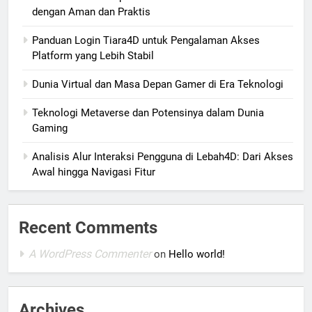
dengan Aman dan Praktis
Panduan Login Tiara4D untuk Pengalaman Akses
Platform yang Lebih Stabil
Dunia Virtual dan Masa Depan Gamer di Era Teknologi
Teknologi Metaverse dan Potensinya dalam Dunia
Gaming
Analisis Alur Interaksi Pengguna di Lebah4D: Dari Akses
Awal hingga Navigasi Fitur
Recent Comments
A WordPress Commenter
on
Hello world!
Archives