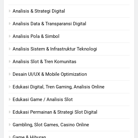
Analisis & Strategi Digital
Analisis Data & Transparansi Digital
Analisis Pola & Simbol
Analisis Sistem & Infrastruktur Teknologi
Analisis Slot & Tren Komunitas
Desain UI/UX & Mobile Optimization
Edukasi Digital, Tren Gaming, Analisis Online
Edukasi Game / Analisis Slot
Edukasi Permainan & Strategi Slot Digital
Gambling, Slot Games, Casino Online
Game & Hiburan