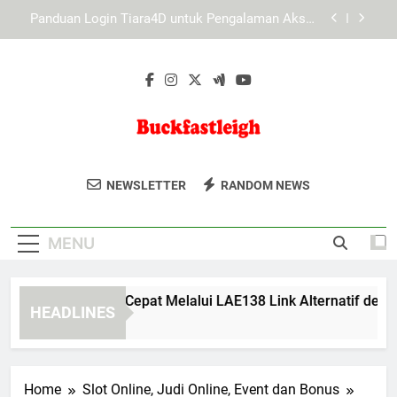
Panduan Login Tiara4D untuk Pengalaman Akses
Skip
Platform yang Lebih Stabil
to
Dunia Virtual dan Masa Depan Gamer di Era
content
Teknologi
Teknologi Metaverse dan Potensinya dalam Dunia
Gaming
Panduan Akses Cepat Melalui LAE138 Link
Alternatif dengan Aman dan Praktis
Panduan Login Tiara4D untuk Pengalaman Akses
Buckfastleigh
Buckfastleigh Menyediakan Informasi
Platform yang Lebih Stabil
NEWSLETTER
RANDOM NEWS
Lengkap Tentang Komunitas Dan
Dunia Virtual dan Masa Depan Gamer di Era
Teknologi
Kegiatan Lokal Di Area Buckfastleigh.
Teknologi Metaverse dan Potensinya dalam Dunia
MENU
Gaming
Panduan Akses Cepat Melalui LAE138 Link Alternatif dengan
HEADLINES
3 Months Ago
Home
Slot Online, Judi Online, Event dan Bonus