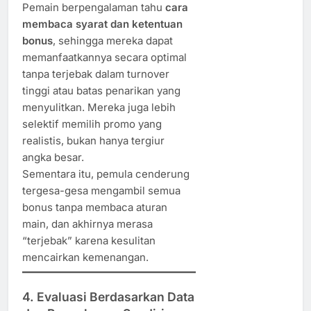
Pemain berpengalaman tahu
cara
membaca syarat dan ketentuan
bonus
, sehingga mereka dapat
memanfaatkannya secara optimal
tanpa terjebak dalam turnover
tinggi atau batas penarikan yang
menyulitkan. Mereka juga lebih
selektif memilih promo yang
realistis, bukan hanya tergiur
angka besar.
Sementara itu, pemula cenderung
tergesa-gesa mengambil semua
bonus tanpa membaca aturan
main, dan akhirnya merasa
“terjebak” karena kesulitan
mencairkan kemenangan.
4. Evaluasi Berdasarkan Data