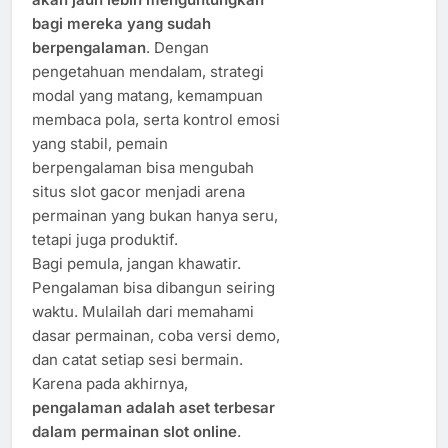
bagi mereka yang sudah
berpengalaman
. Dengan
pengetahuan mendalam, strategi
modal yang matang, kemampuan
membaca pola, serta kontrol emosi
yang stabil, pemain
berpengalaman bisa mengubah
situs slot gacor menjadi arena
permainan yang bukan hanya seru,
tetapi juga produktif.
Bagi pemula, jangan khawatir.
Pengalaman bisa dibangun seiring
waktu. Mulailah dari memahami
dasar permainan, coba versi demo,
dan catat setiap sesi bermain.
Karena pada akhirnya,
pengalaman adalah aset terbesar
dalam permainan slot online
.