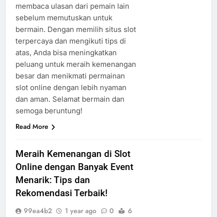
membaca ulasan dari pemain lain
sebelum memutuskan untuk
bermain. Dengan memilih situs slot
terpercaya dan mengikuti tips di
atas, Anda bisa meningkatkan
peluang untuk meraih kemenangan
besar dan menikmati permainan
slot online dengan lebih nyaman
dan aman. Selamat bermain dan
semoga beruntung!
Read More
Meraih Kemenangan di Slot
Online dengan Banyak Event
Menarik: Tips dan
Rekomendasi Terbaik!
99ea4b2
1 year ago
0
6