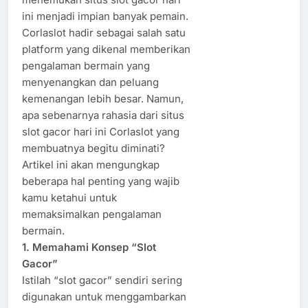
ini menjadi impian banyak pemain.
Corlaslot hadir sebagai salah satu
platform yang dikenal memberikan
pengalaman bermain yang
menyenangkan dan peluang
kemenangan lebih besar. Namun,
apa sebenarnya rahasia dari situs
slot gacor hari ini Corlaslot yang
membuatnya begitu diminati?
Artikel ini akan mengungkap
beberapa hal penting yang wajib
kamu ketahui untuk
memaksimalkan pengalaman
bermain.
1. Memahami Konsep “Slot
Gacor”
Istilah “slot gacor” sendiri sering
digunakan untuk menggambarkan