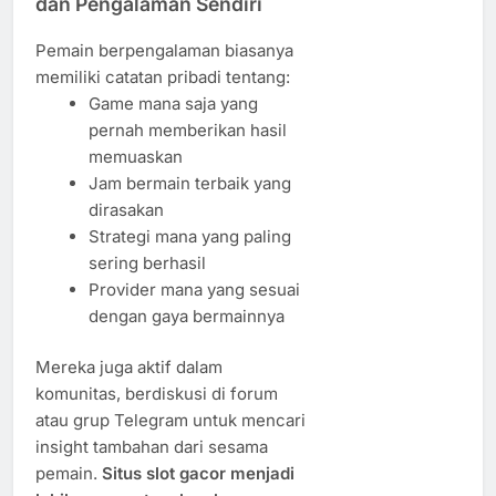
dan Pengalaman Sendiri
Pemain berpengalaman biasanya
memiliki catatan pribadi tentang:
Game mana saja yang
pernah memberikan hasil
memuaskan
Jam bermain terbaik yang
dirasakan
Strategi mana yang paling
sering berhasil
Provider mana yang sesuai
dengan gaya bermainnya
Mereka juga aktif dalam
komunitas, berdiskusi di forum
atau grup Telegram untuk mencari
insight tambahan dari sesama
pemain.
Situs slot gacor menjadi