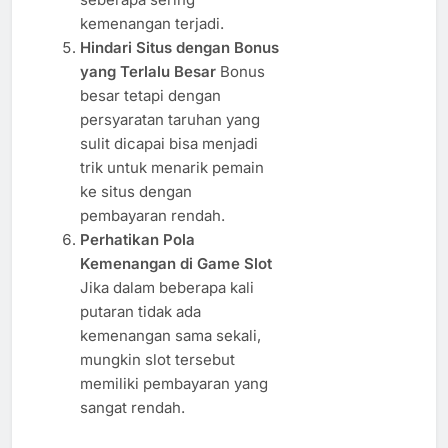
kemenangan terjadi.
Hindari Situs dengan Bonus
yang Terlalu Besar
Bonus
besar tetapi dengan
persyaratan taruhan yang
sulit dicapai bisa menjadi
trik untuk menarik pemain
ke situs dengan
pembayaran rendah.
Perhatikan Pola
Kemenangan di Game Slot
Jika dalam beberapa kali
putaran tidak ada
kemenangan sama sekali,
mungkin slot tersebut
memiliki pembayaran yang
sangat rendah.