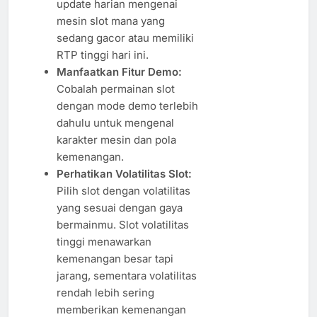
update harian mengenai
mesin slot mana yang
sedang gacor atau memiliki
RTP tinggi hari ini.
Manfaatkan Fitur Demo:
Cobalah permainan slot
dengan mode demo terlebih
dahulu untuk mengenal
karakter mesin dan pola
kemenangan.
Perhatikan Volatilitas Slot:
Pilih slot dengan volatilitas
yang sesuai dengan gaya
bermainmu. Slot volatilitas
tinggi menawarkan
kemenangan besar tapi
jarang, sementara volatilitas
rendah lebih sering
memberikan kemenangan