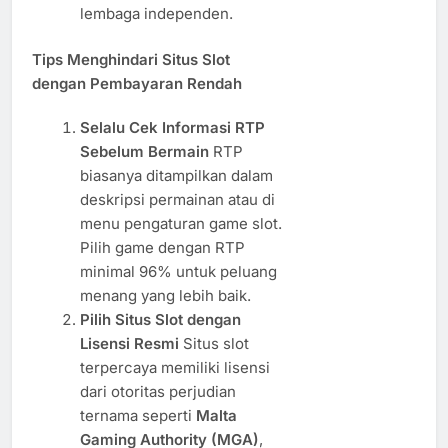
lembaga independen.
Tips Menghindari Situs Slot
dengan Pembayaran Rendah
Selalu Cek Informasi RTP
Sebelum Bermain
RTP
biasanya ditampilkan dalam
deskripsi permainan atau di
menu pengaturan game slot.
Pilih game dengan RTP
minimal 96% untuk peluang
menang yang lebih baik.
Pilih Situs Slot dengan
Lisensi Resmi
Situs slot
terpercaya memiliki lisensi
dari otoritas perjudian
ternama seperti
Malta
Gaming Authority (MGA)
,