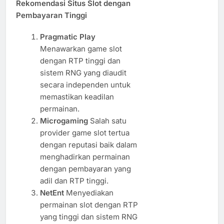
Rekomendasi Situs Slot dengan
Pembayaran Tinggi
Pragmatic Play
Menawarkan game slot
dengan RTP tinggi dan
sistem RNG yang diaudit
secara independen untuk
memastikan keadilan
permainan.
Microgaming
Salah satu
provider game slot tertua
dengan reputasi baik dalam
menghadirkan permainan
dengan pembayaran yang
adil dan RTP tinggi.
NetEnt
Menyediakan
permainan slot dengan RTP
yang tinggi dan sistem RNG