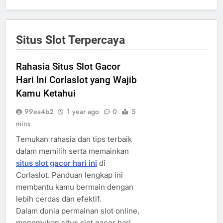
Situs Slot Terpercaya
Rahasia Situs Slot Gacor
Hari Ini Corlaslot yang Wajib
Kamu Ketahui
99ea4b2
1 year ago
0
5
mins
Temukan rahasia dan tips terbaik
dalam memilih serta memainkan
situs slot gacor hari ini
di
Corlaslot. Panduan lengkap ini
membantu kamu bermain dengan
lebih cerdas dan efektif.
Dalam dunia permainan slot online,
menemukan situs slot gacor hari