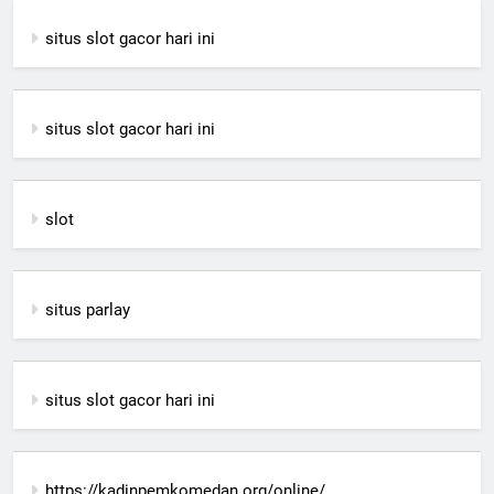
situs slot gacor hari ini
situs slot gacor hari ini
slot
situs parlay
situs slot gacor hari ini
https://kadinpemkomedan.org/online/