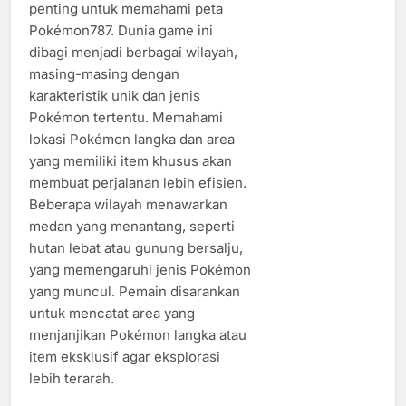
penting untuk memahami peta
Pokémon787. Dunia game ini
dibagi menjadi berbagai wilayah,
masing-masing dengan
karakteristik unik dan jenis
Pokémon tertentu. Memahami
lokasi Pokémon langka dan area
yang memiliki item khusus akan
membuat perjalanan lebih efisien.
Beberapa wilayah menawarkan
medan yang menantang, seperti
hutan lebat atau gunung bersalju,
yang memengaruhi jenis Pokémon
yang muncul. Pemain disarankan
untuk mencatat area yang
menjanjikan Pokémon langka atau
item eksklusif agar eksplorasi
lebih terarah.