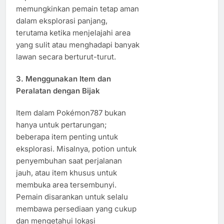
memungkinkan pemain tetap aman
dalam eksplorasi panjang,
terutama ketika menjelajahi area
yang sulit atau menghadapi banyak
lawan secara berturut-turut.
3. Menggunakan Item dan
Peralatan dengan Bijak
Item dalam Pokémon787 bukan
hanya untuk pertarungan;
beberapa item penting untuk
eksplorasi. Misalnya, potion untuk
penyembuhan saat perjalanan
jauh, atau item khusus untuk
membuka area tersembunyi.
Pemain disarankan untuk selalu
membawa persediaan yang cukup
dan mengetahui lokasi