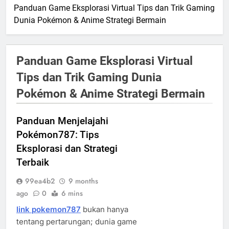
Panduan Game Eksplorasi Virtual Tips dan Trik Gaming
Dunia Pokémon & Anime Strategi Bermain
Panduan Game Eksplorasi Virtual
Tips dan Trik Gaming Dunia
Pokémon & Anime Strategi Bermain
Panduan Menjelajahi
Pokémon787: Tips
Eksplorasi dan Strategi
Terbaik
99ea4b2
9 months
ago
0
6 mins
link pokemon787
bukan hanya
tentang pertarungan; dunia game