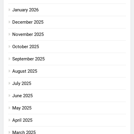
January 2026
December 2025
November 2025
October 2025
September 2025
August 2025
July 2025
June 2025
May 2025
April 2025
March 2025