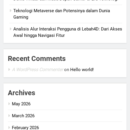
Teknologi Metaverse dan Potensinya dalam Dunia
Gaming
Analisis Alur Interaksi Pengguna di Lebah4D: Dari Akses
Awal hingga Navigasi Fitur
Recent Comments
A WordPress Commenter
on
Hello world!
Archives
May 2026
March 2026
February 2026