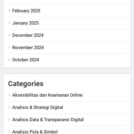
February 2025
January 2025
December 2024
November 2024
October 2024
Categories
Aksesibilitas dan Keamanan Online
Analisis & Strategi Digital
Analisis Data & Transparansi Digital
Analisis Pola & Simbol