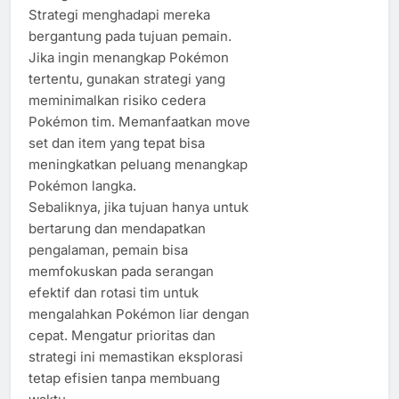
Strategi menghadapi mereka
bergantung pada tujuan pemain.
Jika ingin menangkap Pokémon
tertentu, gunakan strategi yang
meminimalkan risiko cedera
Pokémon tim. Memanfaatkan move
set dan item yang tepat bisa
meningkatkan peluang menangkap
Pokémon langka.
Sebaliknya, jika tujuan hanya untuk
bertarung dan mendapatkan
pengalaman, pemain bisa
memfokuskan pada serangan
efektif dan rotasi tim untuk
mengalahkan Pokémon liar dengan
cepat. Mengatur prioritas dan
strategi ini memastikan eksplorasi
tetap efisien tanpa membuang