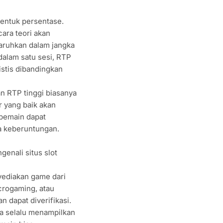
bentuk persentase.
ra teori akan
aruhkan dalam jangka
alam satu sesi, RTP
stis dibandingkan
an RTP tinggi biasanya
r yang baik akan
 pemain dapat
a keberuntungan.
enali situs slot
yediakan game dari
crogaming, atau
n dapat diverifikasi.
ya selalu menampilkan