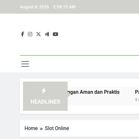
Skip
August 8, 2026
2:58:16 AM
to
content
Buc
Buckfastl
8 Link Alternatif dengan Aman dan Praktis
Panduan Lo
5 Months Ago
HEADLINES
Home
Slot Online