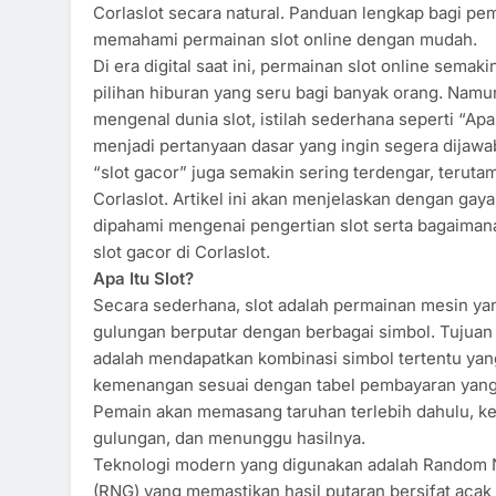
Corlaslot secara natural. Panduan lengkap bagi pe
memahami permainan slot online dengan mudah.
Di era digital saat ini, permainan slot online semak
pilihan hiburan yang seru bagi banyak orang. Namu
mengenal dunia slot, istilah sederhana seperti “Apa 
menjadi pertanyaan dasar yang ingin segera dijawab. 
“slot gacor” juga semakin sering terdengar, terutam
Corlaslot. Artikel ini akan menjelaskan dengan gay
dipahami mengenai pengertian slot serta bagaim
slot gacor di Corlaslot.
Apa Itu Slot?
Secara sederhana, slot adalah permainan mesin y
gulungan berputar dengan berbagai simbol. Tujuan
adalah mendapatkan kombinasi simbol tertentu ya
kemenangan sesuai dengan tabel pembayaran yang 
Pemain akan memasang taruhan terlebih dahulu, 
gulungan, dan menunggu hasilnya.
Teknologi modern yang digunakan adalah Random
(RNG) yang memastikan hasil putaran bersifat acak d