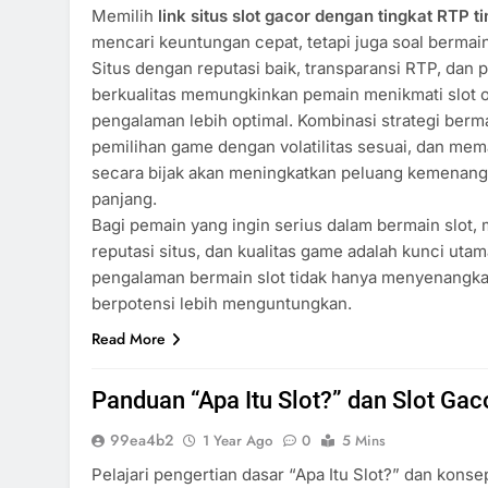
Memilih
link situs slot gacor dengan tingkat RTP ti
mencari keuntungan cepat, tetapi juga soal bermai
Situs dengan reputasi baik, transparansi RTP, dan 
berkualitas memungkinkan pemain menikmati slot 
pengalaman lebih optimal. Kombinasi strategi berma
pemilihan game dengan volatilitas sesuai, dan me
secara bijak akan meningkatkan peluang kemenang
panjang.
Bagi pemain yang ingin serius dalam bermain slot,
reputasi situs, dan kualitas game adalah kunci uta
pengalaman bermain slot tidak hanya menyenangkan
berpotensi lebih menguntungkan.
Read More
Panduan “Apa Itu Slot?” dan Slot Gac
99ea4b2
1 Year Ago
0
5 Mins
Pelajari pengertian dasar “Apa Itu Slot?” dan kons