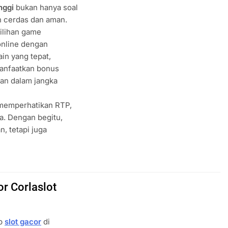
nggi
bukan hanya soal
n cerdas dan aman.
pilihan game
online dengan
in yang tepat,
manfaatkan bonus
an dalam jangka
 memperhatikan RTP,
ma. Dengan begitu,
, tetapi juga
or Corlaslot
ep
slot gacor
di