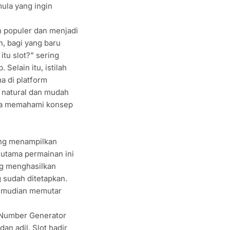
mula yang ingin
in populer dan menjadi
n, bagi yang baru
itu slot?” sering
Selain itu, istilah
a di platform
a natural dan mudah
ana memahami konsep
ang menampilkan
 utama permainan ini
ng menghasilkan
sudah ditetapkan.
kemudian memutar
 Number Generator
an adil. Slot hadir