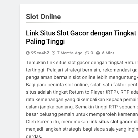
Slot Online
Link Situs Slot Gacor dengan Tingkat
Paling Tinggi
99ea4b2
7 Months Ago
0
6 Mins
Temukan link situs slot gacor dengan tingkat Retur
tertinggi. Pelajari strategi bermain, rekomendasi ga
pengalaman bermain slot online lebih menguntung
Bagi para pecinta slot online, salah satu faktor pe
situs adalah tingkat Return to Player (RTP). RTP ad
rata kemenangan yang dikembalikan kepada pemain 
dalam jangka panjang. Semakin tinggi RTP sebuah
besar peluang pemain untuk memperoleh kemenang
Oleh karena itu, menemukan
link situs slot gacor 
menjadi langkah strategis bagi siapa saja yang ing
cerdas.