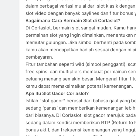
dalam berbagai variasi mulai dari slot klasik denga
slot video dengan banyak paylines dan fitur bonus 
Bagaimana Cara Bermain Slot di Corlaslot?
Di Corlaslot, bermain slot sangat mudah. Kamu hany
permainan slot yang ingin dimainkan, menentukan nil
memutar gulungan. Jika simbol berhenti pada kom
kamu akan mendapatkan hadiah sesuai dengan nilai
pembayaran.
Fitur tambahan seperti wild (simbol pengganti), sca
free spins, dan multipliers membuat permainan se
peluang menang semakin besar. Mengenal fitur-fitur
kamu dapat memaksimalkan potensi kemenangan.
Apa Itu Slot Gacor Corlaslot?
Istilah “slot gacor” berasal dari bahasa gaul yang be
sedang ‘panas’ dan memberikan kemenangan lebih 
dari biasanya. Di Corlaslot, slot gacor merujuk pad
sedang dalam kondisi memberikan RTP (Return to Pla
bonus aktif, dan frekuensi kemenangan yang tinggi