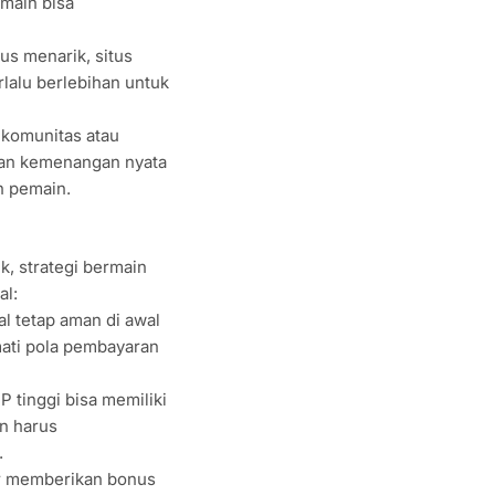
main bisa
s menarik, situs
lalu berlebihan untuk
 komunitas atau
 dan kemenangan nyata
an pemain.
, strategi bermain
al:
 tetap aman di awal
mati pola pembayaran
P tinggi bisa memiliki
in harus
.
or memberikan bonus