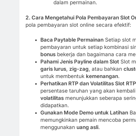
dalam permainan.
2. Cara Mengetahui Pola Pembayaran Slot On
pola pembayaran slot online secara efektif:
Baca Paytable Permainan
Setiap slot m
pembayaran untuk setiap kombinasi si
bonus
bekerja dan bagaimana cara me
Pahami Jenis Payline dalam Slot
Slot m
garis lurus
,
zig-zag
, atau bahkan
clus
untuk membentuk
kemenangan
.
Perhatikan RTP dan Volatilitas Slot
RTP 
persentase taruhan yang akan kembal
volatilitas
menunjukkan seberapa serin
didapatkan.
Gunakan Mode Demo untuk Latihan
Ba
memungkinkan pemain mencoba permai
menggunakan
uang asli
.