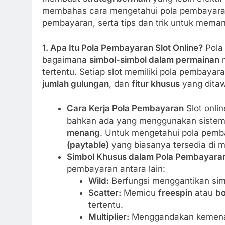
membahas cara mengetahui pola pembayaran 
pembayaran, serta tips dan trik untuk mema
1. Apa Itu Pola Pembayaran Slot Online?
Pola
bagaimana
simbol-simbol dalam permainan
tertentu. Setiap slot memiliki pola pembay
jumlah gulungan
, dan
fitur khusus
yang ditaw
Cara Kerja Pola Pembayaran
Slot onli
bahkan ada yang menggunakan siste
menang
. Untuk mengetahui pola pemb
(paytable)
yang biasanya tersedia di m
Simbol Khusus dalam Pola Pembayara
pembayaran antara lain:
Wild:
Berfungsi menggantikan si
Scatter:
Memicu
freespin
atau
b
tertentu.
Multiplier:
Menggandakan kemena