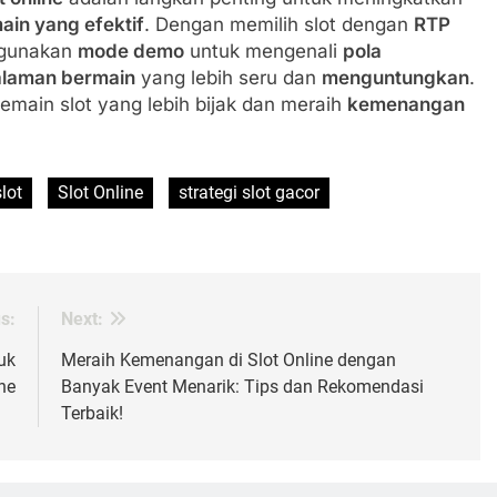
ain yang efektif
. Dengan memilih slot dengan
RTP
ggunakan
mode demo
untuk mengenali
pola
laman bermain
yang lebih seru dan
menguntungkan
.
main slot yang lebih bijak dan meraih
kemenangan
lot
Slot Online
strategi slot gacor
s:
Next:
uk
Meraih Kemenangan di Slot Online dengan
ne
Banyak Event Menarik: Tips dan Rekomendasi
Terbaik!