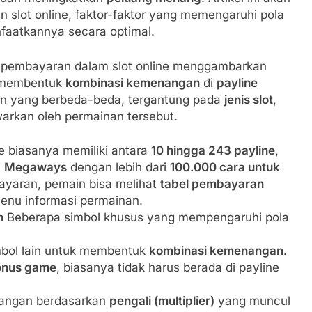
slot online, faktor-faktor yang memengaruhi pola
nfaatkannya secara optimal.
 pembayaran dalam slot online menggambarkan
membentuk
kombinasi kemenangan
di
payline
aran yang berbeda-beda, tergantung pada
jenis slot
,
arkan oleh permainan tersebut.
ne biasanya memiliki antara
10 hingga 243 payline
,
m
Megaways
dengan lebih dari
100.000 cara untuk
ayaran, pemain bisa melihat
tabel pembayaran
enu informasi permainan.
n
Beberapa simbol khusus yang mempengaruhi pola
mbol lain untuk membentuk
kombinasi kemenangan
.
onus game
, biasanya tidak harus berada di payline
ngan berdasarkan
pengali (multiplier)
yang muncul