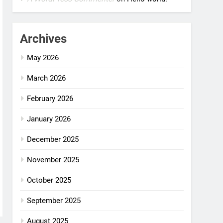
Archives
May 2026
March 2026
February 2026
January 2026
December 2025
November 2025
October 2025
September 2025
August 2025