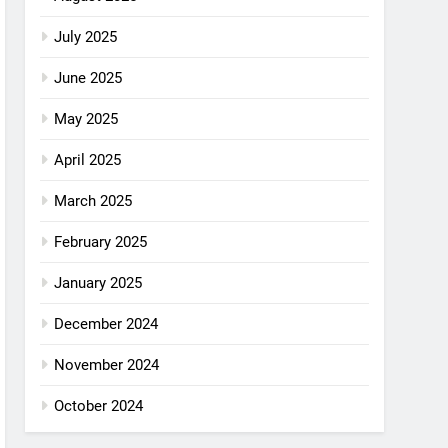
July 2025
June 2025
May 2025
April 2025
March 2025
February 2025
January 2025
December 2024
November 2024
October 2024