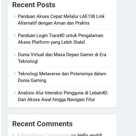
Recent Posts
Panduan Akses Cepat Melalui LAE138 Link
Alternatif dengan Aman dan Praktis
Panduan Login Tiara4D untuk Pengalaman
Akses Platform yang Lebih Stabil
Dunia Virtual dan Masa Depan Gamer di Era
Teknologi
Teknologi Metaverse dan Potensinya dalam
Dunia Gaming
Analisis Alur Interaksi Pengguna di Lebah4D:
Dari Akses Awal hingga Navigasi Fitur
Recent Comments
A WordPress Commenter
on
Hello world!