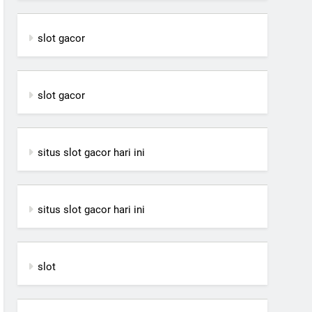
slot gacor
slot gacor
situs slot gacor hari ini
situs slot gacor hari ini
slot