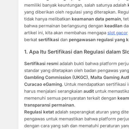
memiliki banyak keuntungan, salah satunya adalah
yang diberikan oleh regulasi yang diterapkan. Regula
tidak hanya melibatkan
keamanan data pemain
, t
bahwa permainan berlangsung dengan
keadilan
da
artikel ini, kita akan membahas mengapa
slot gacor
berkat
sertifikasi
dan
pengawasan regulasi yang k
1. Apa Itu Sertifikasi dan Regulasi dalam Sl
Sertifikasi resmi
adalah bukti bahwa platform perj
standar yang ditetapkan oleh badan pengawas yang
Gambling Commission (UKGC)
,
Malta Gaming Aut
Curacao eGaming
. Untuk mendapatkan sertifikasi i
harus menjalani serangkaian
audit
untuk memastik
memenuhi semua persyaratan terkait dengan
keam
transparansi permainan
.
Regulasi ketat
adalah seperangkat aturan yang dit
pengawas untuk memastikan bahwa platform perjud
dengan cara yang sah dan mematuhi peraturan yang