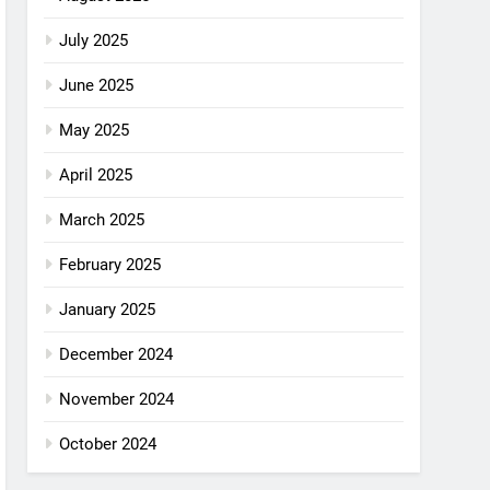
July 2025
June 2025
May 2025
April 2025
March 2025
February 2025
January 2025
December 2024
November 2024
October 2024