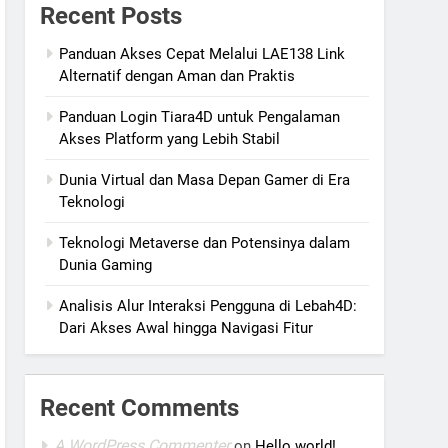
Recent Posts
Panduan Akses Cepat Melalui LAE138 Link
Alternatif dengan Aman dan Praktis
Panduan Login Tiara4D untuk Pengalaman
Akses Platform yang Lebih Stabil
Dunia Virtual dan Masa Depan Gamer di Era
Teknologi
Teknologi Metaverse dan Potensinya dalam
Dunia Gaming
Analisis Alur Interaksi Pengguna di Lebah4D:
Dari Akses Awal hingga Navigasi Fitur
Recent Comments
A WordPress Commenter
on
Hello world!