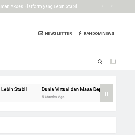
man Akses Platform yang Lebih Stabil
dan Masa Depan Gamer di Era Teknologi
e dan Potensinya dalam Dunia Gaming
NEWSLETTER
RANDOM NEWS
k Alternatif dengan Aman dan Praktis
iatan Lokal Di Area Buckfastleigh.
man Akses Platform yang Lebih Stabil
dan Masa Depan Gamer di Era Teknologi
e dan Potensinya dalam Dunia Gaming
Dunia Virtual dan Masa Depan Gamer di Era Teknologi
5 Months Ago