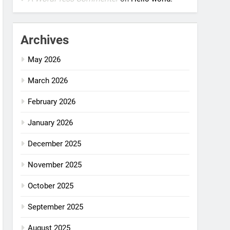
Archives
May 2026
March 2026
February 2026
January 2026
December 2025
November 2025
October 2025
September 2025
August 2025