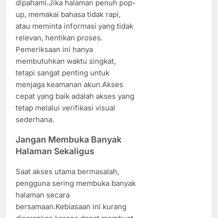
dipahami.Jika halaman penuh pop-
up, memakai bahasa tidak rapi,
atau meminta informasi yang tidak
relevan, hentikan proses.
Pemeriksaan ini hanya
membutuhkan waktu singkat,
tetapi sangat penting untuk
menjaga keamanan akun.Akses
cepat yang baik adalah akses yang
tetap melalui verifikasi visual
sederhana.
Jangan Membuka Banyak
Halaman Sekaligus
Saat akses utama bermasalah,
pengguna sering membuka banyak
halaman secara
bersamaan.Kebiasaan ini kurang