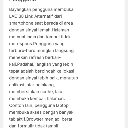
Bayangkan pengguna membuka
LAE138 Link Alternatif dari
smartphone saat berada di area
dengan sinyal lemah.Halaman
memuat lama dan tombol tidak
merespons.Pengguna yang
terburu-buru mungkin langsung
menekan refresh berkali-
kali.Padahal, langkah yang lebih
tepat adalah berpindah ke lokasi
dengan sinyal lebih baik, menutup
aplikasi latar belakang,
membersihkan cache, lalu
membuka kembali halaman.
Contoh lain, pengguna laptop
membuka akses dengan banyak
tab aktif.Browser menjadi berat
dan formulir tidak tampil