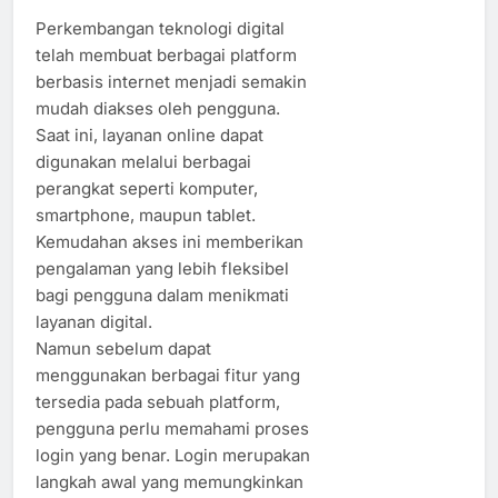
Perkembangan teknologi digital
telah membuat berbagai platform
berbasis internet menjadi semakin
mudah diakses oleh pengguna.
Saat ini, layanan online dapat
digunakan melalui berbagai
perangkat seperti komputer,
smartphone, maupun tablet.
Kemudahan akses ini memberikan
pengalaman yang lebih fleksibel
bagi pengguna dalam menikmati
layanan digital.
Namun sebelum dapat
menggunakan berbagai fitur yang
tersedia pada sebuah platform,
pengguna perlu memahami proses
login yang benar. Login merupakan
langkah awal yang memungkinkan