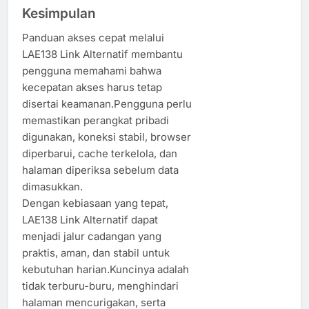
Kesimpulan
Panduan akses cepat melalui
LAE138 Link Alternatif membantu
pengguna memahami bahwa
kecepatan akses harus tetap
disertai keamanan.Pengguna perlu
memastikan perangkat pribadi
digunakan, koneksi stabil, browser
diperbarui, cache terkelola, dan
halaman diperiksa sebelum data
dimasukkan.
Dengan kebiasaan yang tepat,
LAE138 Link Alternatif dapat
menjadi jalur cadangan yang
praktis, aman, dan stabil untuk
kebutuhan harian.Kuncinya adalah
tidak terburu-buru, menghindari
halaman mencurigakan, serta