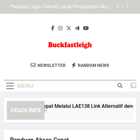
Skip
Dunia Virtual dan Masa Depan Gamer di Era
to
Teknologi
content
Teknologi Metaverse dan Potensinya dalam Dunia
Gaming
Panduan Akses Cepat Melalui LAE138 Link
Alternatif dengan Aman dan Praktis
Panduan Login Tiara4D untuk Pengalaman Akses
Platform yang Lebih Stabil
Buckfastleigh
Buckfastleigh Menyediakan Informasi
Dunia Virtual dan Masa Depan Gamer di Era
NEWSLETTER
RANDOM NEWS
Teknologi
Lengkap Tentang Komunitas Dan
Teknologi Metaverse dan Potensinya dalam Dunia
Kegiatan Lokal Di Area Buckfastleigh.
Gaming
MENU
nduan Akses Cepat Melalui LAE138 Link Alternatif dengan Am
HEADLINES
Months Ago
Panduan Akses Cepat