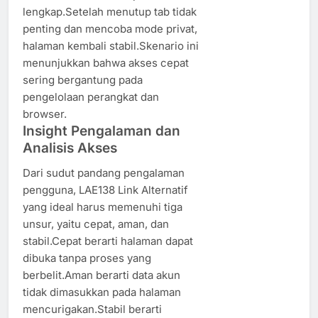
lengkap.Setelah menutup tab tidak
penting dan mencoba mode privat,
halaman kembali stabil.Skenario ini
menunjukkan bahwa akses cepat
sering bergantung pada
pengelolaan perangkat dan
browser.
Insight Pengalaman dan
Analisis Akses
Dari sudut pandang pengalaman
pengguna, LAE138 Link Alternatif
yang ideal harus memenuhi tiga
unsur, yaitu cepat, aman, dan
stabil.Cepat berarti halaman dapat
dibuka tanpa proses yang
berbelit.Aman berarti data akun
tidak dimasukkan pada halaman
mencurigakan.Stabil berarti