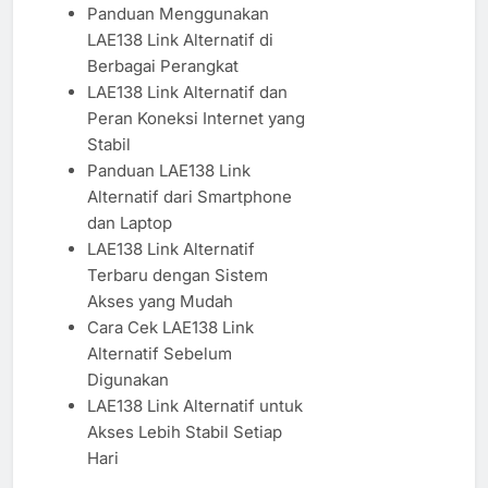
Panduan Menggunakan
LAE138 Link Alternatif di
Berbagai Perangkat
LAE138 Link Alternatif dan
Peran Koneksi Internet yang
Stabil
Panduan LAE138 Link
Alternatif dari Smartphone
dan Laptop
LAE138 Link Alternatif
Terbaru dengan Sistem
Akses yang Mudah
Cara Cek LAE138 Link
Alternatif Sebelum
Digunakan
LAE138 Link Alternatif untuk
Akses Lebih Stabil Setiap
Hari