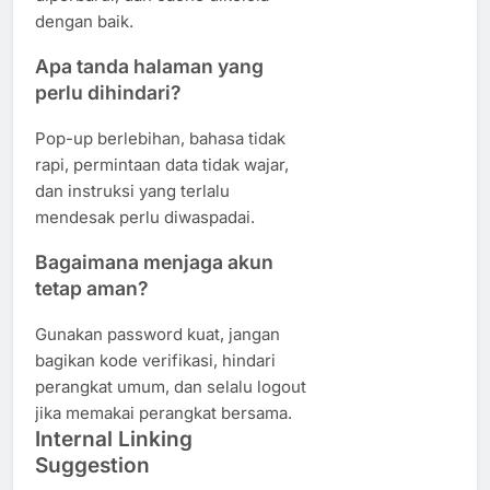
dengan baik.
Apa tanda halaman yang
perlu dihindari?
Pop-up berlebihan, bahasa tidak
rapi, permintaan data tidak wajar,
dan instruksi yang terlalu
mendesak perlu diwaspadai.
Bagaimana menjaga akun
tetap aman?
Gunakan password kuat, jangan
bagikan kode verifikasi, hindari
perangkat umum, dan selalu logout
jika memakai perangkat bersama.
Internal Linking
Suggestion