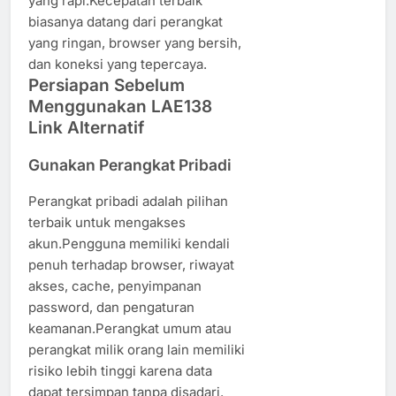
yang rapi.Kecepatan terbaik
biasanya datang dari perangkat
yang ringan, browser yang bersih,
dan koneksi yang tepercaya.
Persiapan Sebelum
Menggunakan LAE138
Link Alternatif
Gunakan Perangkat Pribadi
Perangkat pribadi adalah pilihan
terbaik untuk mengakses
akun.Pengguna memiliki kendali
penuh terhadap browser, riwayat
akses, cache, penyimpanan
password, dan pengaturan
keamanan.Perangkat umum atau
perangkat milik orang lain memiliki
risiko lebih tinggi karena data
dapat tersimpan tanpa disadari.