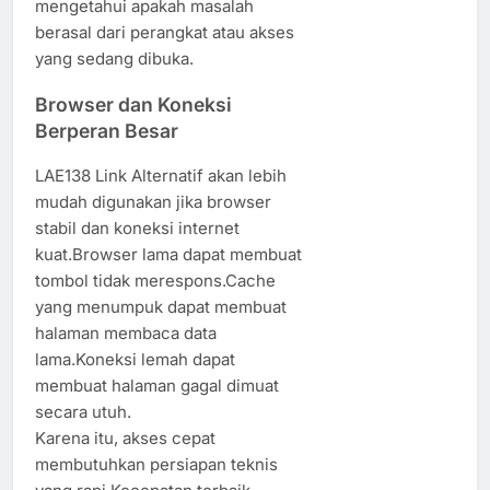
mengetahui apakah masalah
berasal dari perangkat atau akses
yang sedang dibuka.
Browser dan Koneksi
Berperan Besar
LAE138 Link Alternatif akan lebih
mudah digunakan jika browser
stabil dan koneksi internet
kuat.Browser lama dapat membuat
tombol tidak merespons.Cache
yang menumpuk dapat membuat
halaman membaca data
lama.Koneksi lemah dapat
membuat halaman gagal dimuat
secara utuh.
Karena itu, akses cepat
membutuhkan persiapan teknis