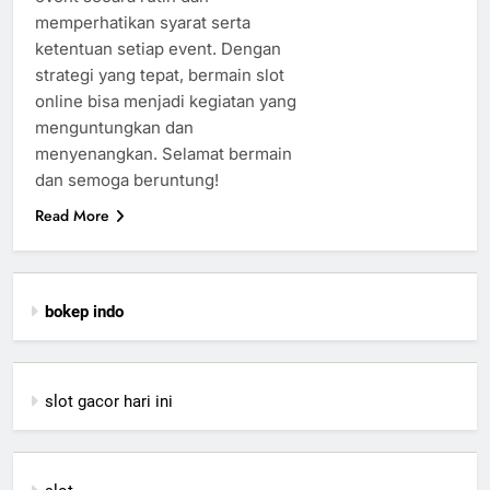
memperhatikan syarat serta
ketentuan setiap event. Dengan
strategi yang tepat, bermain slot
online bisa menjadi kegiatan yang
menguntungkan dan
menyenangkan. Selamat bermain
dan semoga beruntung!
Read More
bokep indo
slot gacor hari ini