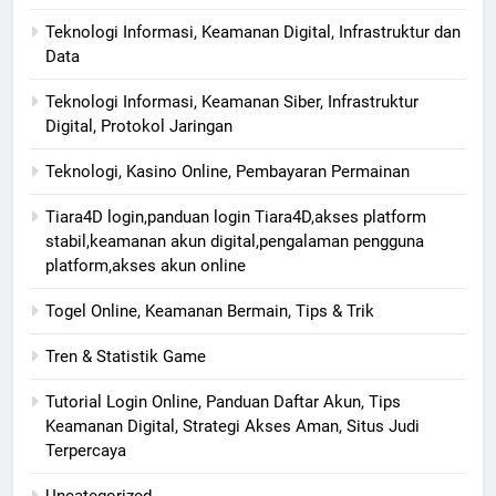
Teknologi Informasi, Keamanan Digital, Infrastruktur dan
Data
Teknologi Informasi, Keamanan Siber, Infrastruktur
Digital, Protokol Jaringan
Teknologi, Kasino Online, Pembayaran Permainan
Tiara4D login,panduan login Tiara4D,akses platform
stabil,keamanan akun digital,pengalaman pengguna
platform,akses akun online
Togel Online, Keamanan Bermain, Tips & Trik
Tren & Statistik Game
Tutorial Login Online, Panduan Daftar Akun, Tips
Keamanan Digital, Strategi Akses Aman, Situs Judi
Terpercaya
Uncategorized