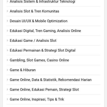
Analisis Sistem & Infrastruktur Teknologi
Analisis Slot & Tren Komunitas
Desain UI/UX & Mobile Optimization
Edukasi Digital, Tren Gaming, Analisis Online
Edukasi Game / Analisis Slot
Edukasi Permainan & Strategi Slot Digital
Gambling, Slot Games, Casino Online
Game & Hiburan
Game Online, Data & Statistik, Rekomendasi Harian
Game Online, Edukasi Pemain, Strategi Slot
Game Online, Inspirasi, Tips & Trik