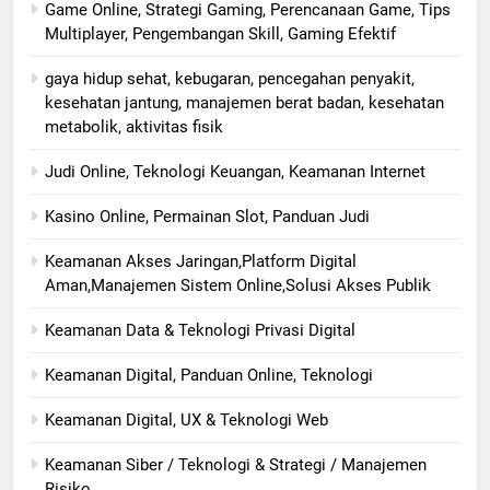
Game Online, Strategi Gaming, Perencanaan Game, Tips
Multiplayer, Pengembangan Skill, Gaming Efektif
gaya hidup sehat, kebugaran, pencegahan penyakit,
kesehatan jantung, manajemen berat badan, kesehatan
metabolik, aktivitas fisik
Judi Online, Teknologi Keuangan, Keamanan Internet
Kasino Online, Permainan Slot, Panduan Judi
Keamanan Akses Jaringan,Platform Digital
Aman,Manajemen Sistem Online,Solusi Akses Publik
Keamanan Data & Teknologi Privasi Digital
Keamanan Digital, Panduan Online, Teknologi
Keamanan Digital, UX & Teknologi Web
Keamanan Siber / Teknologi & Strategi / Manajemen
Risiko