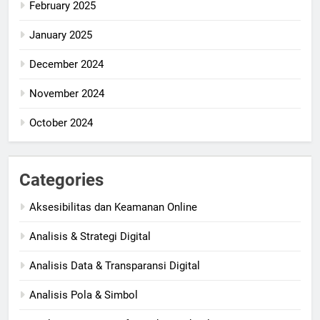
February 2025
January 2025
December 2024
November 2024
October 2024
Categories
Aksesibilitas dan Keamanan Online
Analisis & Strategi Digital
Analisis Data & Transparansi Digital
Analisis Pola & Simbol