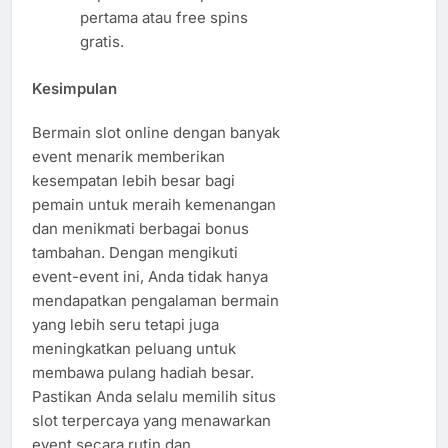
pertama atau free spins
gratis.
Kesimpulan
Bermain slot online dengan banyak
event menarik memberikan
kesempatan lebih besar bagi
pemain untuk meraih kemenangan
dan menikmati berbagai bonus
tambahan. Dengan mengikuti
event-event ini, Anda tidak hanya
mendapatkan pengalaman bermain
yang lebih seru tetapi juga
meningkatkan peluang untuk
membawa pulang hadiah besar.
Pastikan Anda selalu memilih situs
slot terpercaya yang menawarkan
event secara rutin dan