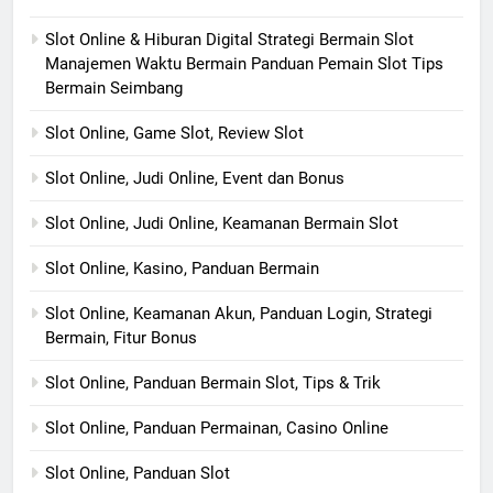
Slot Online & Hiburan Digital Strategi Bermain Slot
Manajemen Waktu Bermain Panduan Pemain Slot Tips
Bermain Seimbang
Slot Online, Game Slot, Review Slot
Slot Online, Judi Online, Event dan Bonus
Slot Online, Judi Online, Keamanan Bermain Slot
Slot Online, Kasino, Panduan Bermain
Slot Online, Keamanan Akun, Panduan Login, Strategi
Bermain, Fitur Bonus
Slot Online, Panduan Bermain Slot, Tips & Trik
Slot Online, Panduan Permainan, Casino Online
Slot Online, Panduan Slot