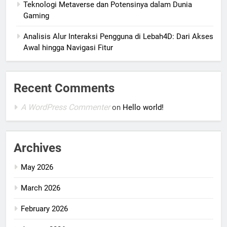
Teknologi Metaverse dan Potensinya dalam Dunia
Gaming
Analisis Alur Interaksi Pengguna di Lebah4D: Dari Akses
Awal hingga Navigasi Fitur
Recent Comments
A WordPress Commenter
on
Hello world!
Archives
May 2026
March 2026
February 2026