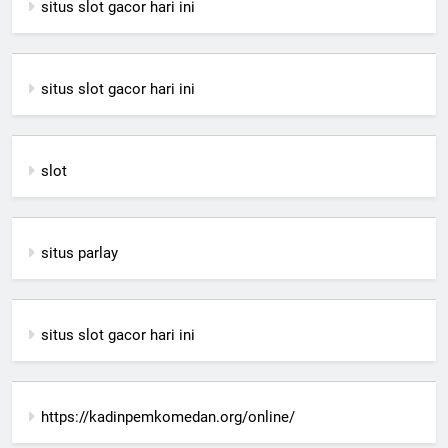
situs slot gacor hari ini
situs slot gacor hari ini
slot
situs parlay
situs slot gacor hari ini
https://kadinpemkomedan.org/online/