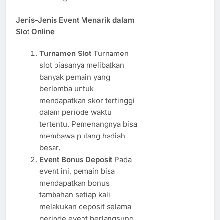
Jenis-Jenis Event Menarik dalam
Slot Online
Turnamen Slot
Turnamen
slot biasanya melibatkan
banyak pemain yang
berlomba untuk
mendapatkan skor tertinggi
dalam periode waktu
tertentu. Pemenangnya bisa
membawa pulang hadiah
besar.
Event Bonus Deposit
Pada
event ini, pemain bisa
mendapatkan bonus
tambahan setiap kali
melakukan deposit selama
periode event berlangsung.