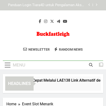
Skip
Dunia Virtual dan Masa Depan Gamer di Era
to
Teknologi
content
Teknologi Metaverse dan Potensinya dalam Dunia
Gaming
Panduan Akses Cepat Melalui LAE138 Link
Alternatif dengan Aman dan Praktis
Panduan Login Tiara4D untuk Pengalaman Akses
Platform yang Lebih Stabil
Buckfastleigh
Buckfastleigh Menyediakan Informasi
Dunia Virtual dan Masa Depan Gamer di Era
NEWSLETTER
RANDOM NEWS
Teknologi
Lengkap Tentang Komunitas Dan
Teknologi Metaverse dan Potensinya dalam Dunia
Kegiatan Lokal Di Area Buckfastleigh.
Gaming
MENU
Panduan Akses Cepat Melalui LAE138 Link Alternatif dengan 
HEADLINES
3 Months Ago
Home
Event Slot Menarik