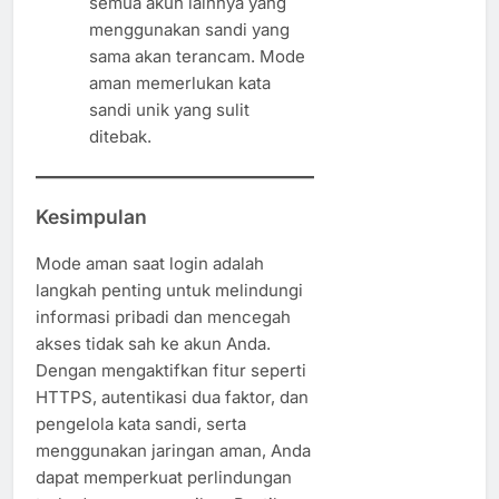
semua akun lainnya yang
menggunakan sandi yang
sama akan terancam. Mode
aman memerlukan kata
sandi unik yang sulit
ditebak.
Kesimpulan
Mode aman saat login adalah
langkah penting untuk melindungi
informasi pribadi dan mencegah
akses tidak sah ke akun Anda.
Dengan mengaktifkan fitur seperti
HTTPS, autentikasi dua faktor, dan
pengelola kata sandi, serta
menggunakan jaringan aman, Anda
dapat memperkuat perlindungan