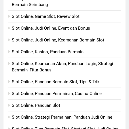
Bermain Seimbang
Slot Online, Game Slot, Review Slot
Slot Online, Judi Online, Event dan Bonus
Slot Online, Judi Online, Keamanan Bermain Slot
Slot Online, Kasino, Panduan Bermain
Slot Online, Keamanan Akun, Panduan Login, Strategi
Bermain, Fitur Bonus
Slot Online, Panduan Bermain Slot, Tips & Trik
Slot Online, Panduan Permainan, Casino Online
Slot Online, Panduan Slot
Slot Online, Strategi Permainan, Panduan Judi Online
Slot Online, Tips Bermain Slot, Strategi Slot, Judi Online