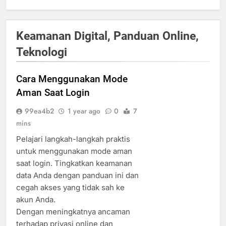
Keamanan Digital, Panduan Online,
Teknologi
Cara Menggunakan Mode
Aman Saat Login
99ea4b2
1 year ago
0
7
mins
Pelajari langkah-langkah praktis
untuk menggunakan mode aman
saat login. Tingkatkan keamanan
data Anda dengan panduan ini dan
cegah akses yang tidak sah ke
akun Anda.
Dengan meningkatnya ancaman
terhadap privasi online dan