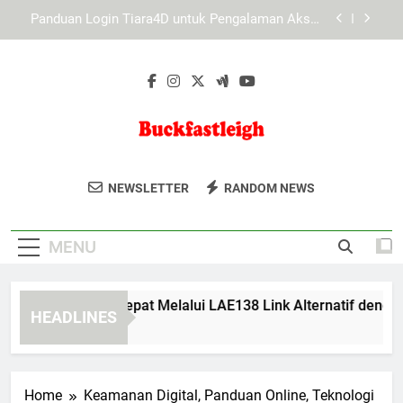
Skip
Dunia Virtual dan Masa Depan Gamer di Era
to
Teknologi
content
Teknologi Metaverse dan Potensinya dalam Dunia
Gaming
Panduan Akses Cepat Melalui LAE138 Link
Alternatif dengan Aman dan Praktis
Panduan Login Tiara4D untuk Pengalaman Akses
Platform yang Lebih Stabil
Buckfastleigh
Buckfastleigh Menyediakan Informasi
Dunia Virtual dan Masa Depan Gamer di Era
NEWSLETTER
RANDOM NEWS
Teknologi
Lengkap Tentang Komunitas Dan
Teknologi Metaverse dan Potensinya dalam Dunia
Kegiatan Lokal Di Area Buckfastleigh.
Gaming
MENU
nduan Akses Cepat Melalui LAE138 Link Alternatif dengan Am
HEADLINES
Months Ago
Home
Keamanan Digital, Panduan Online, Teknologi