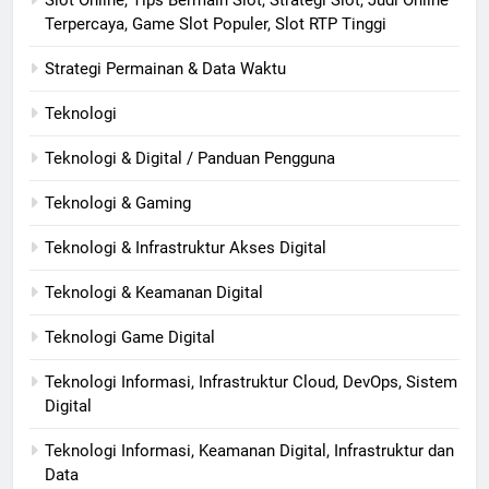
Terpercaya, Game Slot Populer, Slot RTP Tinggi
Strategi Permainan & Data Waktu
Teknologi
Teknologi & Digital / Panduan Pengguna
Teknologi & Gaming
Teknologi & Infrastruktur Akses Digital
Teknologi & Keamanan Digital
Teknologi Game Digital
Teknologi Informasi, Infrastruktur Cloud, DevOps, Sistem
Digital
Teknologi Informasi, Keamanan Digital, Infrastruktur dan
Data