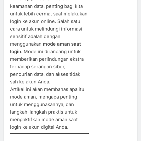
keamanan data, penting bagi kita
untuk lebih cermat saat melakukan
login ke akun online. Salah satu
cara untuk melindungi informasi
sensitif adalah dengan
menggunakan
mode aman saat
login
. Mode ini dirancang untuk
memberikan perlindungan ekstra
terhadap serangan siber,
pencurian data, dan akses tidak
sah ke akun Anda.
Artikel ini akan membahas apa itu
mode aman, mengapa penting
untuk menggunakannya, dan
langkah-langkah praktis untuk
mengaktifkan mode aman saat
login ke akun digital Anda.