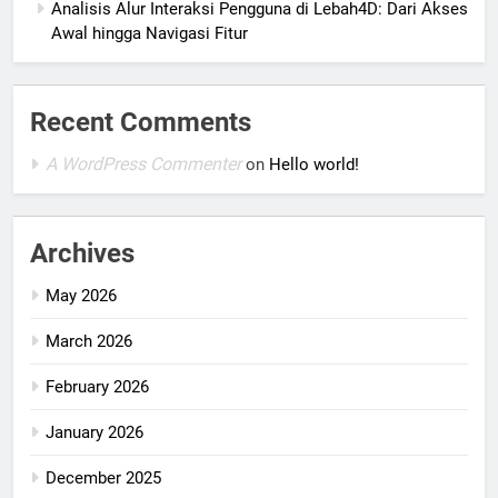
Analisis Alur Interaksi Pengguna di Lebah4D: Dari Akses
Awal hingga Navigasi Fitur
Recent Comments
A WordPress Commenter
on
Hello world!
Archives
May 2026
March 2026
February 2026
January 2026
December 2025