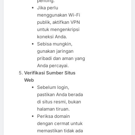
penting.
Jika perlu
menggunakan Wi-Fi
publik, aktifkan VPN
untuk mengenkripsi
koneksi Anda.
Sebisa mungkin,
gunakan jaringan
pribadi dan aman yang
Anda percayai.
Verifikasi Sumber Situs
Web
Sebelum login,
pastikan Anda berada
di situs resmi, bukan
halaman tiruan.
Periksa domain
dengan cermat untuk
memastikan tidak ada