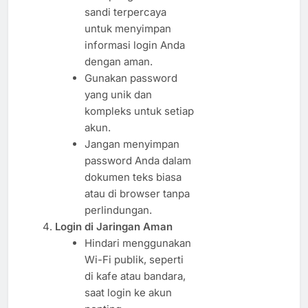
sandi terpercaya
untuk menyimpan
informasi login Anda
dengan aman.
Gunakan password
yang unik dan
kompleks untuk setiap
akun.
Jangan menyimpan
password Anda dalam
dokumen teks biasa
atau di browser tanpa
perlindungan.
Login di Jaringan Aman
Hindari menggunakan
Wi-Fi publik, seperti
di kafe atau bandara,
saat login ke akun