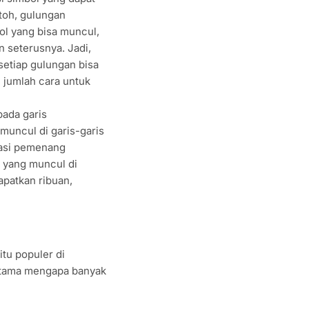
ntoh, gulungan
bol yang bisa muncul,
n seterusnya. Jadi,
setiap gulungan bisa
 jumlah cara untuk
pada garis
muncul di garis-garis
nasi pemenang
 yang muncul di
apatkan ribuan,
tu populer di
 utama mengapa banyak