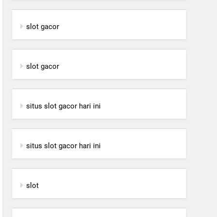
slot gacor
slot gacor
situs slot gacor hari ini
situs slot gacor hari ini
slot