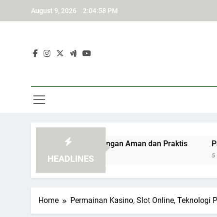
Skip
August 9, 2026
2:04:59 PM
to
content
Buc
Buckfastl
Link Alternatif dengan Aman dan Praktis
Panduan Logi
5 Months Ago
HEADLINES
Home
Permainan Kasino, Slot Online, Teknologi