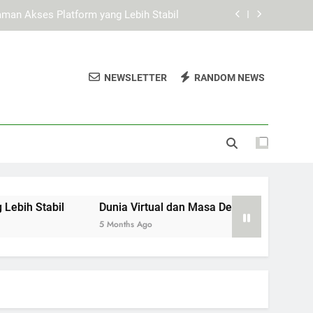
man Akses Platform yang Lebih Stabil
dan Masa Depan Gamer di Era Teknologi
e dan Potensinya dalam Dunia Gaming
NEWSLETTER
RANDOM NEWS
k Alternatif dengan Aman dan Praktis
iatan Lokal Di Area Buckfastleigh.
man Akses Platform yang Lebih Stabil
dan Masa Depan Gamer di Era Teknologi
e dan Potensinya dalam Dunia Gaming
l
Dunia Virtual dan Masa Depan Gamer di Era Teknologi
5 Months Ago