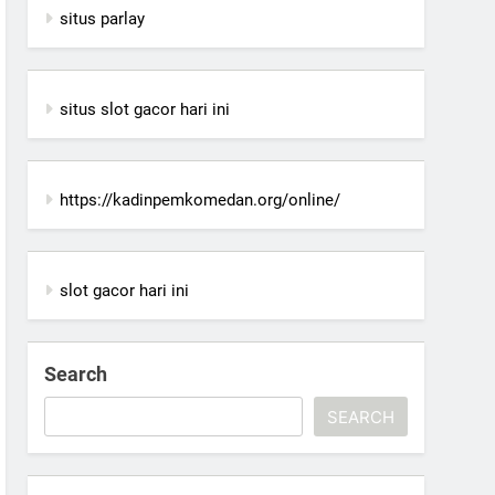
situs parlay
situs slot gacor hari ini
https://kadinpemkomedan.org/online/
slot gacor hari ini
Search
SEARCH