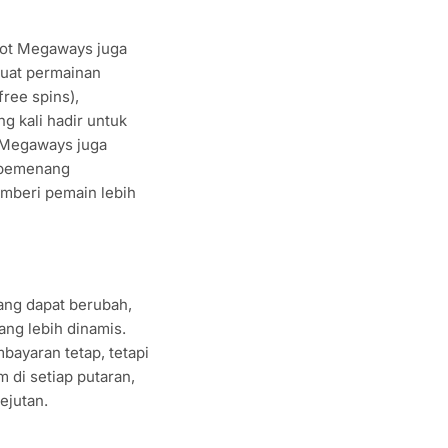
slot Megaways juga
buat permainan
free spins),
ng kali hadir untuk
 Megaways juga
l pemenang
mberi pemain lebih
ang dapat berubah,
ng lebih dinamis.
bayaran tetap, tetapi
 di setiap putaran,
ejutan.