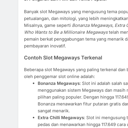
Banyak slot Megaways yang mengusung tema popule
petualangan, dan mitologi, yang lebih meningkatkan
Misalnya, game seperti
Bonanza Megaways
,
Extra 
Who Wants to Be a Millionaire Megaways
telah me
pemain berkat penggabungan tema yang menarik d
pembayaran inovatif.
Contoh Slot Megaways Terkenal
Beberapa slot Megaways yang paling terkenal dan 
oleh penggemar slot online adalah:
Bonanza Megaways
: Slot ini adalah salah 
menggunakan sistem Megaways dan masih me
pilihan paling populer. Dengan hingga 117.6
Bonanza menawarkan fitur putaran gratis d
sangat menarik.
Extra Chilli Megaways
: Slot ini mengusung
pedas dan menawarkan hingga 117.649 cara