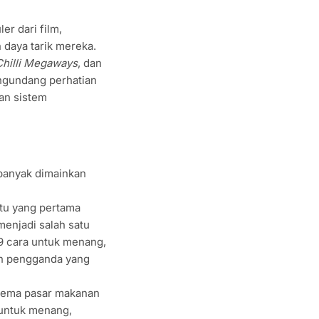
r dari film,
 daya tarik mereka.
Chilli Megaways
, dan
ngundang perhatian
an sistem
banyak dimainkan
satu yang pertama
njadi salah satu
49 cara untuk menang,
an pengganda yang
 tema pasar makanan
 untuk menang,