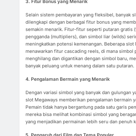
3.
Fitur Bonus yang Menarik
Selain sistem pembayaran yang fleksibel, banyak 
dilengkapi dengan berbagai fitur bonus yang mem
semakin menarik. Fitur-fitur seperti putaran gratis (
pengganda (multipliers), dan simbol liar (wilds) seri
meningkatkan potensi kemenangan. Beberapa slot
menawarkan fitur cascading reels, di mana simbo
menghilang dan digantikan dengan simbol baru, me
banyak peluang untuk menang dalam satu putaran.
4.
Pengalaman Bermain yang Menarik
Dengan variasi simbol yang banyak dan gulungan y
slot Megaways memberikan pengalaman bermain ya
Pemain tidak hanya bergantung pada satu garis pem
mereka bisa melihat kombinasi simbol yang beragam
yang menjadikan permainan lebih seru dan penuh k
5.
Pengaruh dari Film dan Tema Populer