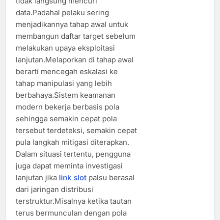
tidak langsung mencuri
data.Padahal pelaku sering
menjadikannya tahap awal untuk
membangun daftar target sebelum
melakukan upaya eksploitasi
lanjutan.Melaporkan di tahap awal
berarti mencegah eskalasi ke
tahap manipulasi yang lebih
berbahaya.Sistem keamanan
modern bekerja berbasis pola
sehingga semakin cepat pola
tersebut terdeteksi, semakin cepat
pula langkah mitigasi diterapkan.
Dalam situasi tertentu, pengguna
juga dapat meminta investigasi
lanjutan jika
link slot
palsu berasal
dari jaringan distribusi
terstruktur.Misalnya ketika tautan
terus bermunculan dengan pola