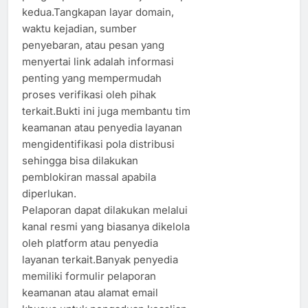
kedua.Tangkapan layar domain,
waktu kejadian, sumber
penyebaran, atau pesan yang
menyertai link adalah informasi
penting yang mempermudah
proses verifikasi oleh pihak
terkait.Bukti ini juga membantu tim
keamanan atau penyedia layanan
mengidentifikasi pola distribusi
sehingga bisa dilakukan
pemblokiran massal apabila
diperlukan.
Pelaporan dapat dilakukan melalui
kanal resmi yang biasanya dikelola
oleh platform atau penyedia
layanan terkait.Banyak penyedia
memiliki formulir pelaporan
keamanan atau alamat email