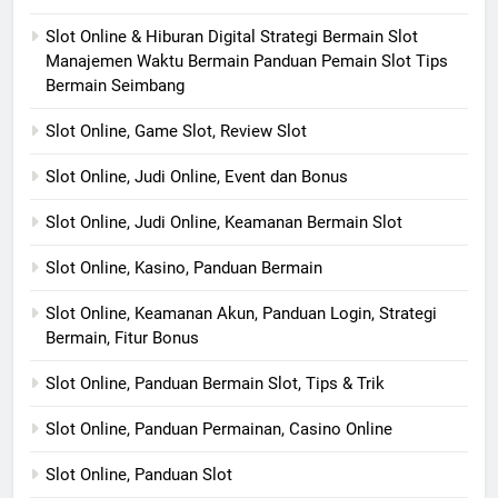
Slot Online & Hiburan Digital Strategi Bermain Slot
Manajemen Waktu Bermain Panduan Pemain Slot Tips
Bermain Seimbang
Slot Online, Game Slot, Review Slot
Slot Online, Judi Online, Event dan Bonus
Slot Online, Judi Online, Keamanan Bermain Slot
Slot Online, Kasino, Panduan Bermain
Slot Online, Keamanan Akun, Panduan Login, Strategi
Bermain, Fitur Bonus
Slot Online, Panduan Bermain Slot, Tips & Trik
Slot Online, Panduan Permainan, Casino Online
Slot Online, Panduan Slot