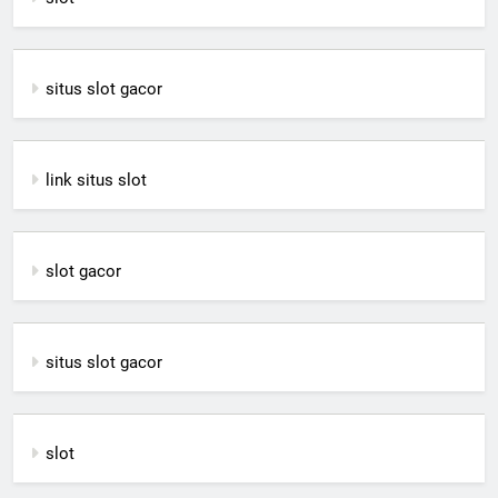
situs slot gacor
link situs slot
slot gacor
situs slot gacor
slot