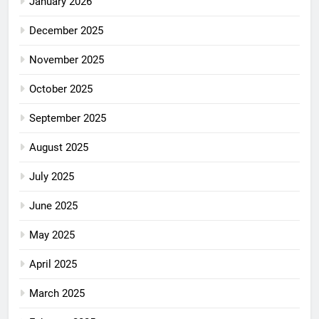
January 2026
December 2025
November 2025
October 2025
September 2025
August 2025
July 2025
June 2025
May 2025
April 2025
March 2025