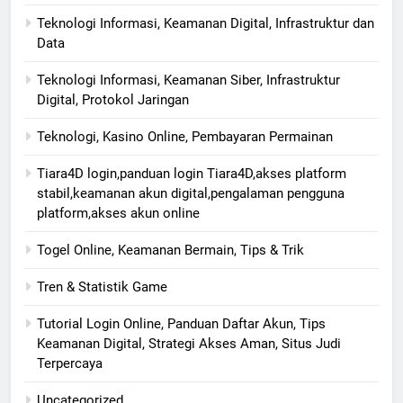
Teknologi Informasi, Keamanan Digital, Infrastruktur dan
Data
Teknologi Informasi, Keamanan Siber, Infrastruktur
Digital, Protokol Jaringan
Teknologi, Kasino Online, Pembayaran Permainan
Tiara4D login,panduan login Tiara4D,akses platform
stabil,keamanan akun digital,pengalaman pengguna
platform,akses akun online
Togel Online, Keamanan Bermain, Tips & Trik
Tren & Statistik Game
Tutorial Login Online, Panduan Daftar Akun, Tips
Keamanan Digital, Strategi Akses Aman, Situs Judi
Terpercaya
Uncategorized