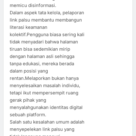
memicu disinformasi.
Dalam aspek tata kelola, pelaporan
link palsu membantu membangun
literasi keamanan
kolektif.Pengguna biasa sering kali
tidak menyadari bahwa halaman
tiruan bisa sedemikian mirip
dengan halaman asli sehingga
tanpa edukasi, mereka berada
dalam posisi yang
rentan.Melaporkan bukan hanya
menyelesaikan masalah individu,
tetapi ikut mempersempit ruang
gerak pihak yang
menyalahgunakan identitas digital
sebuah platform.
Salah satu kesalahan umum adalah
menyepelekan link palsu yang