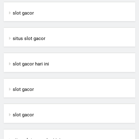
slot gacor
situs slot gacor
slot gacor hari ini
slot gacor
slot gacor