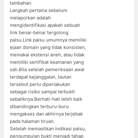
tambahan.
Langkah pertama sebelum
melaporkan adalah
mengidentifikasi apakah sebuah
link benar-benar tergolong
palsu.Link palsu umumnya memiliki
ejaan domain yang tidak konsisten,
memakai ekstensi aneh, atau tidak
memiliki sertifikat keamanan yang
sah.Bila setelah pemeriksaan awal
terdapat kejanggalan, tautan
tersebut perlu diperlakukan
sebagai risiko sampai terbukti
sebaliknya.Berhati-hati lebih baik
dibandingkan terburu-buru
mengakses dan akhirnya terjebak
pada halaman tiruan.
Setelah memastikan indikasi palsu,
pengumpulan bukti menjadi tahap