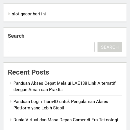
slot gacor hari ini
Search
SEARCH
Recent Posts
Panduan Akses Cepat Melalui LAE138 Link Alternatif
dengan Aman dan Praktis
Panduan Login Tiara4D untuk Pengalaman Akses
Platform yang Lebih Stabil
Dunia Virtual dan Masa Depan Gamer di Era Teknologi