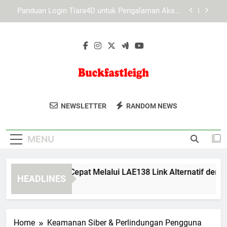
Platform yang Lebih Stabil
Skip
Dunia Virtual dan Masa Depan Gamer di Era
to
Teknologi
content
Teknologi Metaverse dan Potensinya dalam Dunia
Gaming
Panduan Akses Cepat Melalui LAE138 Link
Alternatif dengan Aman dan Praktis
Panduan Login Tiara4D untuk Pengalaman Akses
Platform yang Lebih Stabil
Buckfastleigh
Buckfastleigh Menyediakan Informasi
Dunia Virtual dan Masa Depan Gamer di Era
NEWSLETTER
RANDOM NEWS
Lengkap Tentang Komunitas Dan
Teknologi
Kegiatan Lokal Di Area Buckfastleigh.
Teknologi Metaverse dan Potensinya dalam Dunia
Gaming
MENU
Panduan Akses Cepat Melalui LAE138 Link Alternatif dengan 
HEADLINES
3 Months Ago
Home
Keamanan Siber & Perlindungan Pengguna