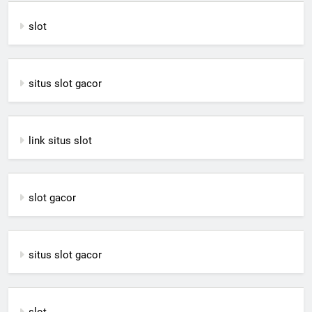
slot
situs slot gacor
link situs slot
slot gacor
situs slot gacor
slot