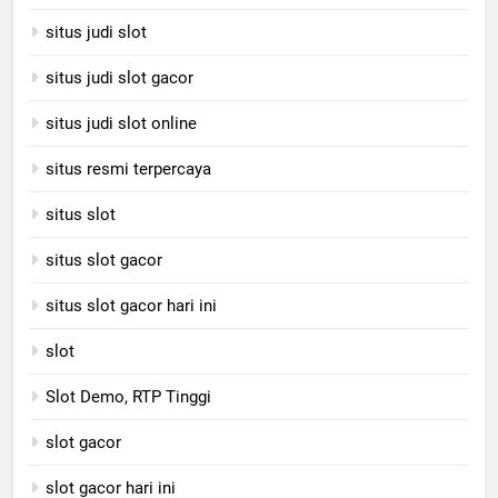
situs judi slot
situs judi slot gacor
situs judi slot online
situs resmi terpercaya
situs slot
situs slot gacor
situs slot gacor hari ini
slot
Slot Demo, RTP Tinggi
slot gacor
slot gacor hari ini