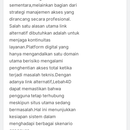
sementara,melainkan bagian dari
strategi manajemen akses yang
dirancang secara profesional.
Salah satu alasan utama link
alternatif dibutuhkan adalah untuk
menjaga kontinuitas
layanan.Platform digital yang
hanya mengandalkan satu domain
utama berisiko mengalami
penghentian akses total ketika
terjadi masalah teknis.Dengan
adanya link alternatif,Lebah4D
dapat memastikan bahwa
pengguna tetap terhubung
meskipun situs utama sedang
bermasalah.Hal ini menunjukkan
kesiapan sistem dalam
menghadapi berbagai skenario