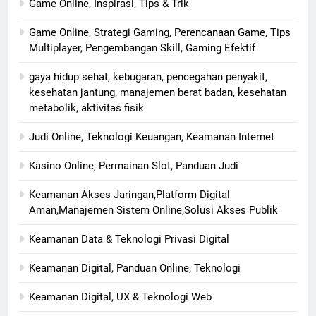
Game Online, Inspirasi, Tips & Trik
Game Online, Strategi Gaming, Perencanaan Game, Tips
Multiplayer, Pengembangan Skill, Gaming Efektif
gaya hidup sehat, kebugaran, pencegahan penyakit,
kesehatan jantung, manajemen berat badan, kesehatan
metabolik, aktivitas fisik
Judi Online, Teknologi Keuangan, Keamanan Internet
Kasino Online, Permainan Slot, Panduan Judi
Keamanan Akses Jaringan,Platform Digital
Aman,Manajemen Sistem Online,Solusi Akses Publik
Keamanan Data & Teknologi Privasi Digital
Keamanan Digital, Panduan Online, Teknologi
Keamanan Digital, UX & Teknologi Web