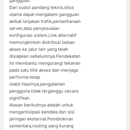
gangguan.
Dari sudut pandang teknis,situs
utama dapat mengalami gangguan
akibat lonjakan trafik,pemeliharaan
server,atau penyesuaian
konfigurasi sistem.Link alternatif
memungkinkan distribusi beban
akses ke jalur lain yang telah
disiapkan sebelumnya.Pendekatan
ini membantu mengurangi tekanan
pada satu titik akses dan menjaga
performa tetap
stabil.Hasilnya,pengalaman
pengguna tidak terganggu secara
signifikan.
Alasan berikutnya adalah untuk
mengantisipasi kendala dari sisi
jaringan eksternal.Pemblokiran
sementara,routing yang kurang