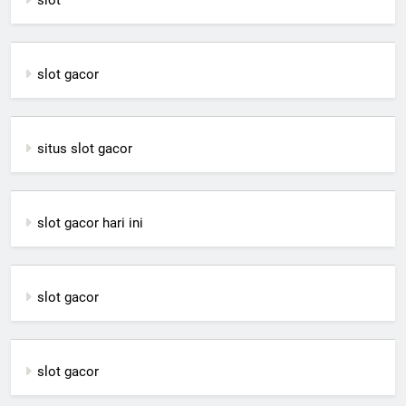
slot gacor
situs slot gacor
slot gacor hari ini
slot gacor
slot gacor