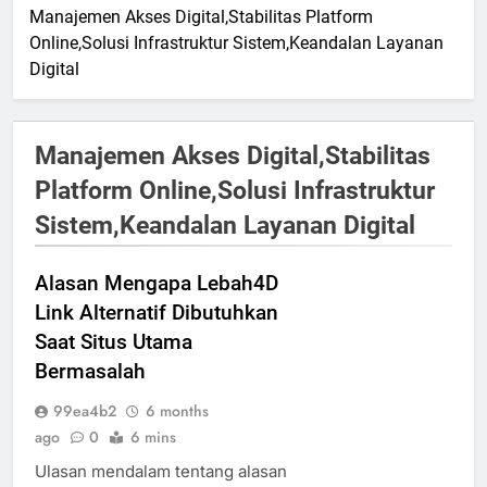
Manajemen Akses Digital,Stabilitas Platform
Online,Solusi Infrastruktur Sistem,Keandalan Layanan
Digital
Manajemen Akses Digital,Stabilitas
Platform Online,Solusi Infrastruktur
Sistem,Keandalan Layanan Digital
Alasan Mengapa Lebah4D
Link Alternatif Dibutuhkan
Saat Situs Utama
Bermasalah
99ea4b2
6 months
ago
0
6 mins
Ulasan mendalam tentang alasan