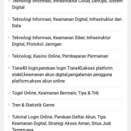
Teknologi Informasi, Infrastruktur Cloud, DevOps, Sistem
Digital
Teknologi Informasi, Keamanan Digital, Infrastruktur dan
Data
Teknologi Informasi, Keamanan Siber, Infrastruktur
Digital, Protokol Jaringan
Teknologi, Kasino Online, Pembayaran Permainan
Tiara4D login,panduan login Tiara4D,akses platform
stabil,keamanan akun digital,pengalaman pengguna
platform,akses akun online
Togel Online, Keamanan Bermain, Tips & Trik
Tren & Statistik Game
Tutorial Login Online, Panduan Daftar Akun, Tips
Keamanan Digital, Strategi Akses Aman, Situs Judi
Terpercaya