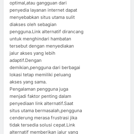
optimal,atau gangguan dari
penyedia layanan internet dapat
menyebabkan situs utama sulit
diakses oleh sebagian
pengguna.Link alternatif dirancang
untuk menghindari hambatan
tersebut dengan menyediakan
jalur akses yang lebih
adaptif.Dengan
demikian,pengguna dari berbagai
lokasi tetap memiliki peluang
akses yang sama.
Pengalaman pengguna juga
menjadi faktor penting dalam
penyediaan link alternatif.Saat
situs utama bermasalah,pengguna
cenderung merasa frustrasi jika
tidak tersedia solusi cepat.Link
alternatif memberikan jalur yang