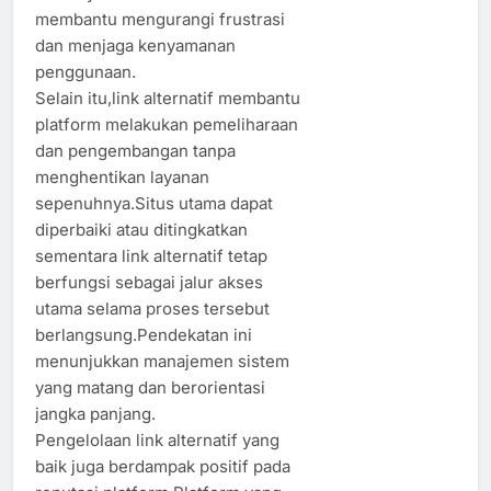
membantu mengurangi frustrasi
dan menjaga kenyamanan
penggunaan.
Selain itu,link alternatif membantu
platform melakukan pemeliharaan
dan pengembangan tanpa
menghentikan layanan
sepenuhnya.Situs utama dapat
diperbaiki atau ditingkatkan
sementara link alternatif tetap
berfungsi sebagai jalur akses
utama selama proses tersebut
berlangsung.Pendekatan ini
menunjukkan manajemen sistem
yang matang dan berorientasi
jangka panjang.
Pengelolaan link alternatif yang
baik juga berdampak positif pada