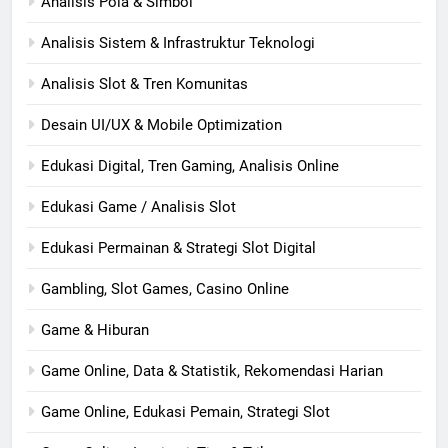
Analisis Pola & Simbol
Analisis Sistem & Infrastruktur Teknologi
Analisis Slot & Tren Komunitas
Desain UI/UX & Mobile Optimization
Edukasi Digital, Tren Gaming, Analisis Online
Edukasi Game / Analisis Slot
Edukasi Permainan & Strategi Slot Digital
Gambling, Slot Games, Casino Online
Game & Hiburan
Game Online, Data & Statistik, Rekomendasi Harian
Game Online, Edukasi Pemain, Strategi Slot