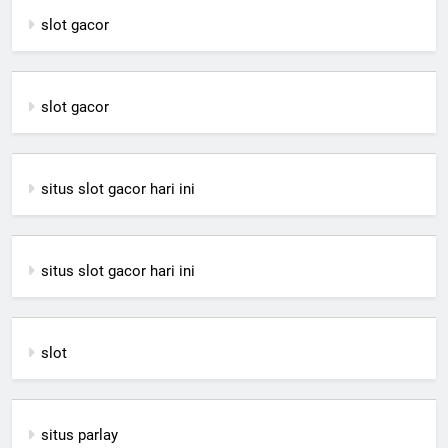
slot gacor
slot gacor
situs slot gacor hari ini
situs slot gacor hari ini
slot
situs parlay