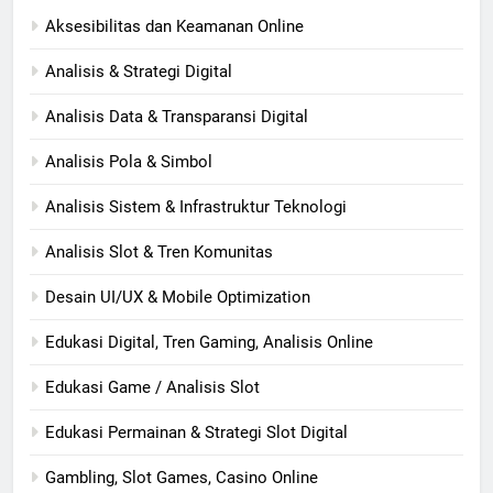
Aksesibilitas dan Keamanan Online
Analisis & Strategi Digital
Analisis Data & Transparansi Digital
Analisis Pola & Simbol
Analisis Sistem & Infrastruktur Teknologi
Analisis Slot & Tren Komunitas
Desain UI/UX & Mobile Optimization
Edukasi Digital, Tren Gaming, Analisis Online
Edukasi Game / Analisis Slot
Edukasi Permainan & Strategi Slot Digital
Gambling, Slot Games, Casino Online