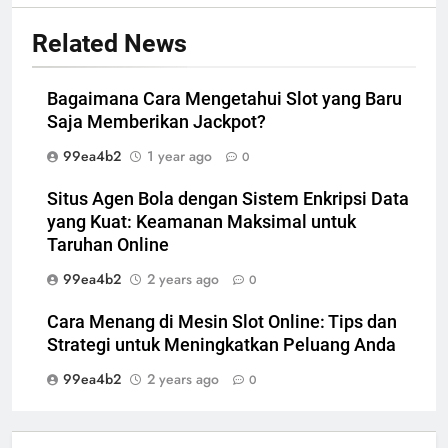
Related News
Bagaimana Cara Mengetahui Slot yang Baru
Saja Memberikan Jackpot?
99ea4b2
1 year ago
0
Situs Agen Bola dengan Sistem Enkripsi Data
yang Kuat: Keamanan Maksimal untuk
Taruhan Online
99ea4b2
2 years ago
0
Cara Menang di Mesin Slot Online: Tips dan
Strategi untuk Meningkatkan Peluang Anda
99ea4b2
2 years ago
0