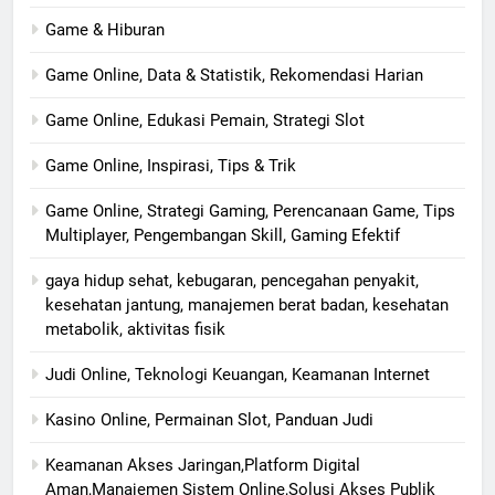
Game & Hiburan
Game Online, Data & Statistik, Rekomendasi Harian
Game Online, Edukasi Pemain, Strategi Slot
Game Online, Inspirasi, Tips & Trik
Game Online, Strategi Gaming, Perencanaan Game, Tips
Multiplayer, Pengembangan Skill, Gaming Efektif
gaya hidup sehat, kebugaran, pencegahan penyakit,
kesehatan jantung, manajemen berat badan, kesehatan
metabolik, aktivitas fisik
Judi Online, Teknologi Keuangan, Keamanan Internet
Kasino Online, Permainan Slot, Panduan Judi
Keamanan Akses Jaringan,Platform Digital
Aman,Manajemen Sistem Online,Solusi Akses Publik