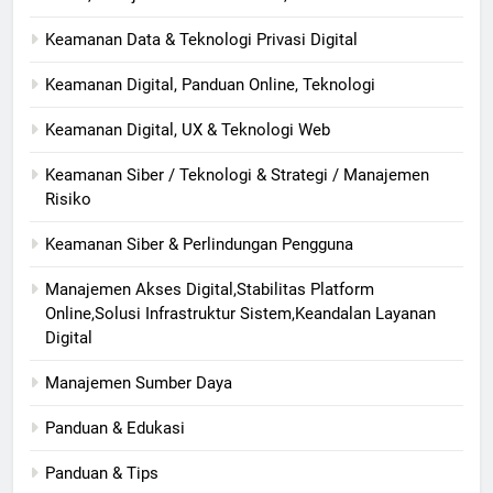
Keamanan Data & Teknologi Privasi Digital
Keamanan Digital, Panduan Online, Teknologi
Keamanan Digital, UX & Teknologi Web
Keamanan Siber / Teknologi & Strategi / Manajemen
Risiko
Keamanan Siber & Perlindungan Pengguna
Manajemen Akses Digital,Stabilitas Platform
Online,Solusi Infrastruktur Sistem,Keandalan Layanan
Digital
Manajemen Sumber Daya
Panduan & Edukasi
Panduan & Tips