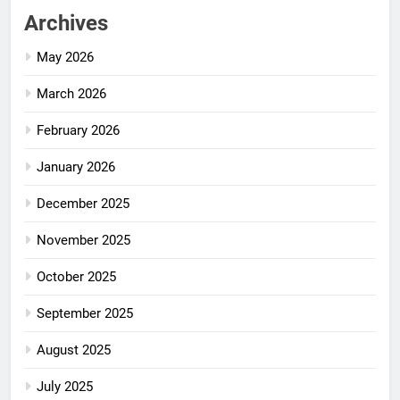
Archives
May 2026
March 2026
February 2026
January 2026
December 2025
November 2025
October 2025
September 2025
August 2025
July 2025