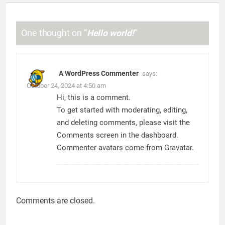
One thought on “
Hello world!
”
A WordPress Commenter
says:
October 24, 2024 at 4:50 am
Hi, this is a comment.
To get started with moderating, editing,
and deleting comments, please visit the
Comments screen in the dashboard.
Commenter avatars come from
Gravatar
.
Comments are closed.