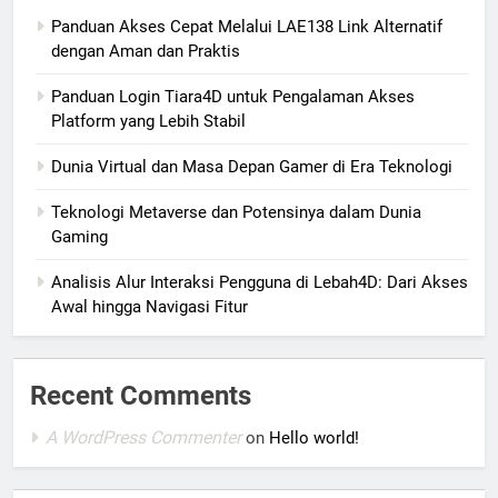
Panduan Akses Cepat Melalui LAE138 Link Alternatif
dengan Aman dan Praktis
Panduan Login Tiara4D untuk Pengalaman Akses
Platform yang Lebih Stabil
Dunia Virtual dan Masa Depan Gamer di Era Teknologi
Teknologi Metaverse dan Potensinya dalam Dunia
Gaming
Analisis Alur Interaksi Pengguna di Lebah4D: Dari Akses
Awal hingga Navigasi Fitur
Recent Comments
A WordPress Commenter
on
Hello world!