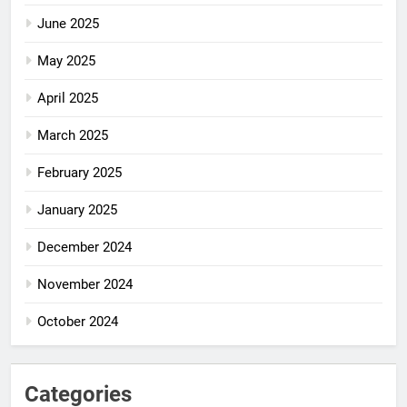
June 2025
May 2025
April 2025
March 2025
February 2025
January 2025
December 2024
November 2024
October 2024
Categories