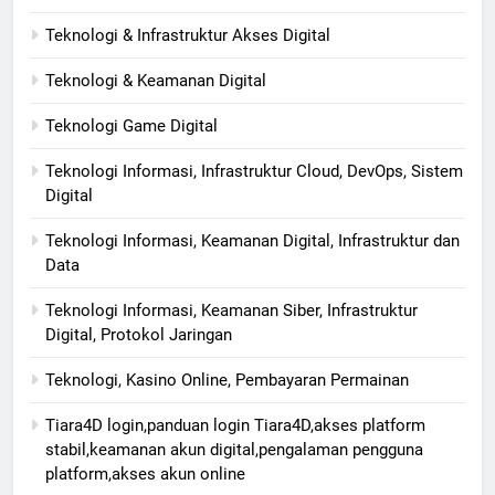
Teknologi & Infrastruktur Akses Digital
Teknologi & Keamanan Digital
Teknologi Game Digital
Teknologi Informasi, Infrastruktur Cloud, DevOps, Sistem
Digital
Teknologi Informasi, Keamanan Digital, Infrastruktur dan
Data
Teknologi Informasi, Keamanan Siber, Infrastruktur
Digital, Protokol Jaringan
Teknologi, Kasino Online, Pembayaran Permainan
Tiara4D login,panduan login Tiara4D,akses platform
stabil,keamanan akun digital,pengalaman pengguna
platform,akses akun online