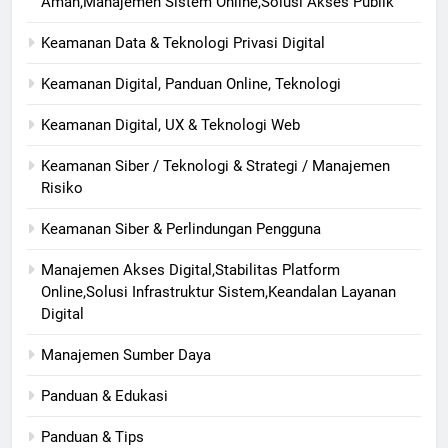
Aman,Manajemen Sistem Online,Solusi Akses Publik
Keamanan Data & Teknologi Privasi Digital
Keamanan Digital, Panduan Online, Teknologi
Keamanan Digital, UX & Teknologi Web
Keamanan Siber / Teknologi & Strategi / Manajemen
Risiko
Keamanan Siber & Perlindungan Pengguna
Manajemen Akses Digital,Stabilitas Platform
Online,Solusi Infrastruktur Sistem,Keandalan Layanan
Digital
Manajemen Sumber Daya
Panduan & Edukasi
Panduan & Tips