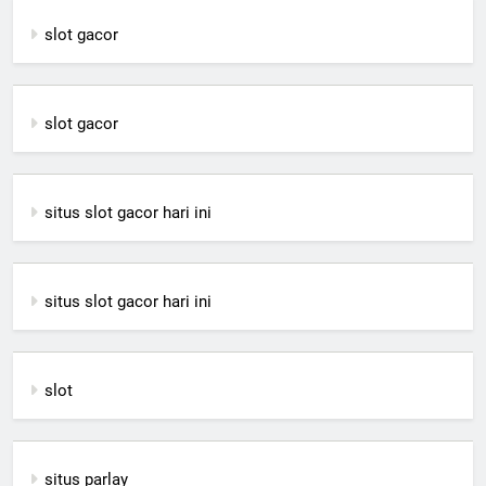
slot gacor
slot gacor
situs slot gacor hari ini
situs slot gacor hari ini
slot
situs parlay