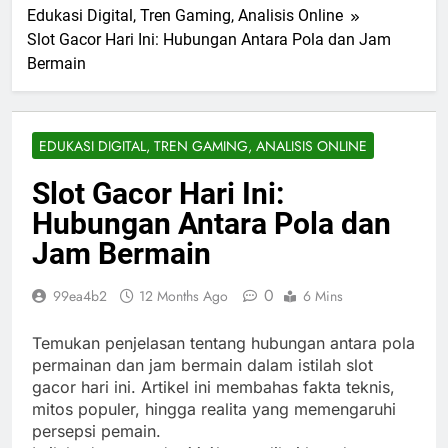
Edukasi Digital, Tren Gaming, Analisis Online
Slot Gacor Hari Ini: Hubungan Antara Pola dan Jam
Bermain
EDUKASI DIGITAL, TREN GAMING, ANALISIS ONLINE
Slot Gacor Hari Ini:
Hubungan Antara Pola dan
Jam Bermain
0
99ea4b2
12 Months Ago
6 Mins
Temukan penjelasan tentang hubungan antara pola
permainan dan jam bermain dalam istilah slot
gacor hari ini. Artikel ini membahas fakta teknis,
mitos populer, hingga realita yang memengaruhi
persepsi pemain.