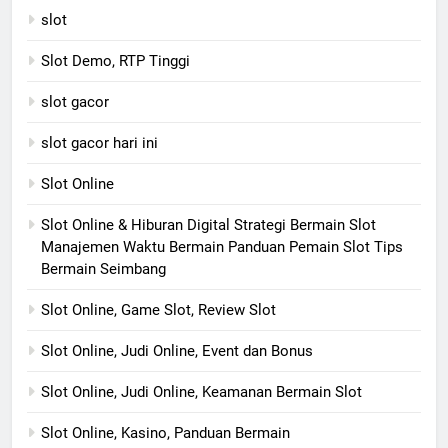
slot
Slot Demo, RTP Tinggi
slot gacor
slot gacor hari ini
Slot Online
Slot Online & Hiburan Digital Strategi Bermain Slot
Manajemen Waktu Bermain Panduan Pemain Slot Tips
Bermain Seimbang
Slot Online, Game Slot, Review Slot
Slot Online, Judi Online, Event dan Bonus
Slot Online, Judi Online, Keamanan Bermain Slot
Slot Online, Kasino, Panduan Bermain