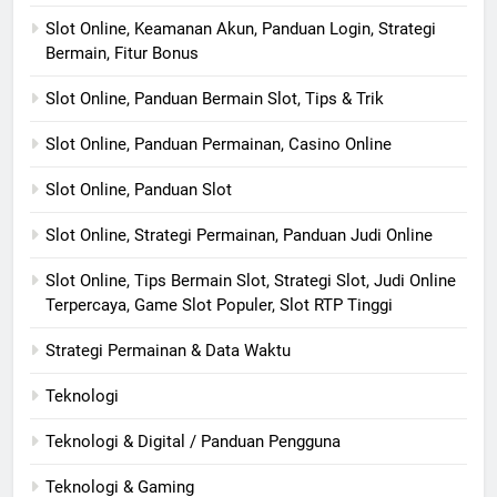
Slot Online, Keamanan Akun, Panduan Login, Strategi
Bermain, Fitur Bonus
Slot Online, Panduan Bermain Slot, Tips & Trik
Slot Online, Panduan Permainan, Casino Online
Slot Online, Panduan Slot
Slot Online, Strategi Permainan, Panduan Judi Online
Slot Online, Tips Bermain Slot, Strategi Slot, Judi Online
Terpercaya, Game Slot Populer, Slot RTP Tinggi
Strategi Permainan & Data Waktu
Teknologi
Teknologi & Digital / Panduan Pengguna
Teknologi & Gaming