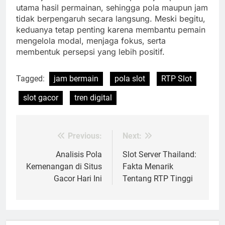
utama hasil permainan, sehingga pola maupun jam
tidak berpengaruh secara langsung. Meski begitu,
keduanya tetap penting karena membantu pemain
mengelola modal, menjaga fokus, serta
membentuk persepsi yang lebih positif.
Tagged:
jam bermain
pola slot
RTP Slot
slot gacor
tren digital
Previous:
Next:
Post
navigation
Analisis Pola
Slot Server Thailand:
Kemenangan di Situs
Fakta Menarik
Gacor Hari Ini
Tentang RTP Tinggi