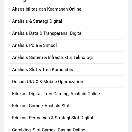
Aksesibilitas dan Keamanan Online
Analisis & Strategi Digital
Analisis Data & Transparansi Digital
Analisis Pola & Simbol
Analisis Sistem & Infrastruktur Teknologi
Analisis Slot & Tren Komunitas
Desain UI/UX & Mobile Optimization
Edukasi Digital, Tren Gaming, Analisis Online
Edukasi Game / Analisis Slot
Edukasi Permainan & Strategi Slot Digital
Gambling, Slot Games, Casino Online