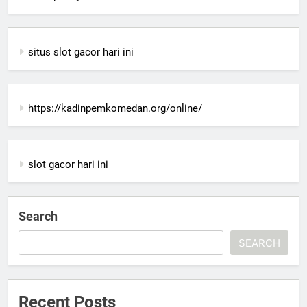
situs slot gacor hari ini
https://kadinpemkomedan.org/online/
slot gacor hari ini
Search
SEARCH
Recent Posts