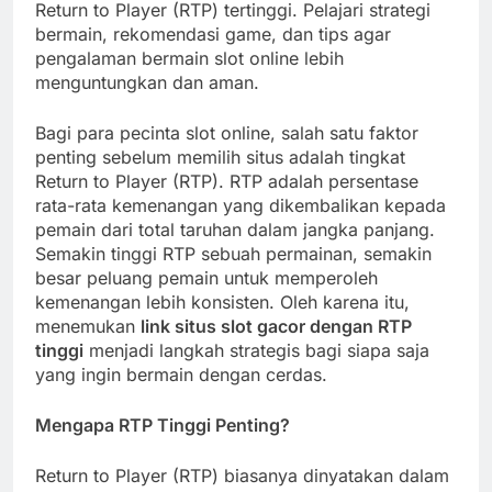
Return to Player (RTP) tertinggi. Pelajari strategi
bermain, rekomendasi game, dan tips agar
pengalaman bermain slot online lebih
menguntungkan dan aman.
Bagi para pecinta slot online, salah satu faktor
penting sebelum memilih situs adalah tingkat
Return to Player (RTP). RTP adalah persentase
rata-rata kemenangan yang dikembalikan kepada
pemain dari total taruhan dalam jangka panjang.
Semakin tinggi RTP sebuah permainan, semakin
besar peluang pemain untuk memperoleh
kemenangan lebih konsisten. Oleh karena itu,
menemukan
link situs slot gacor dengan RTP
tinggi
menjadi langkah strategis bagi siapa saja
yang ingin bermain dengan cerdas.
Mengapa RTP Tinggi Penting?
Return to Player (RTP) biasanya dinyatakan dalam