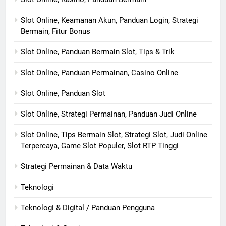
Slot Online, Keamanan Akun, Panduan Login, Strategi
Bermain, Fitur Bonus
Slot Online, Panduan Bermain Slot, Tips & Trik
Slot Online, Panduan Permainan, Casino Online
Slot Online, Panduan Slot
Slot Online, Strategi Permainan, Panduan Judi Online
Slot Online, Tips Bermain Slot, Strategi Slot, Judi Online
Terpercaya, Game Slot Populer, Slot RTP Tinggi
Strategi Permainan & Data Waktu
Teknologi
Teknologi & Digital / Panduan Pengguna