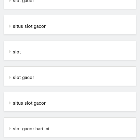
slot gacor
situs slot gacor
slot
slot gacor
situs slot gacor
slot gacor hari ini