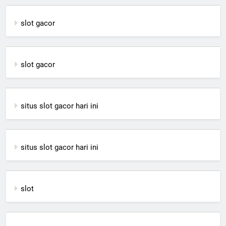
slot gacor
slot gacor
situs slot gacor hari ini
situs slot gacor hari ini
slot