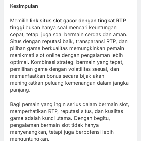
Kesimpulan
Memilih
link situs slot gacor dengan tingkat RTP
tinggi
bukan hanya soal mencari keuntungan
cepat, tetapi juga soal bermain cerdas dan aman.
Situs dengan reputasi baik, transparansi RTP, dan
pilihan game berkualitas memungkinkan pemain
menikmati slot online dengan pengalaman lebih
optimal. Kombinasi strategi bermain yang tepat,
pemilihan game dengan volatilitas sesuai, dan
memanfaatkan bonus secara bijak akan
meningkatkan peluang kemenangan dalam jangka
panjang.
Bagi pemain yang ingin serius dalam bermain slot,
memperhatikan RTP, reputasi situs, dan kualitas
game adalah kunci utama. Dengan begitu,
pengalaman bermain slot tidak hanya
menyenangkan, tetapi juga berpotensi lebih
menguntungkan.