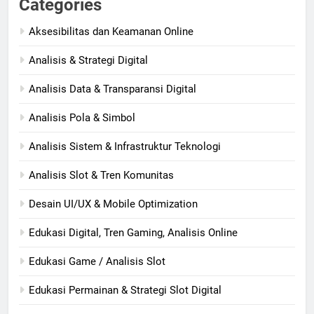
Categories
Aksesibilitas dan Keamanan Online
Analisis & Strategi Digital
Analisis Data & Transparansi Digital
Analisis Pola & Simbol
Analisis Sistem & Infrastruktur Teknologi
Analisis Slot & Tren Komunitas
Desain UI/UX & Mobile Optimization
Edukasi Digital, Tren Gaming, Analisis Online
Edukasi Game / Analisis Slot
Edukasi Permainan & Strategi Slot Digital