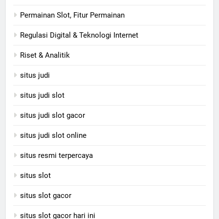
Permainan Slot, Fitur Permainan
Regulasi Digital & Teknologi Internet
Riset & Analitik
situs judi
situs judi slot
situs judi slot gacor
situs judi slot online
situs resmi terpercaya
situs slot
situs slot gacor
situs slot gacor hari ini