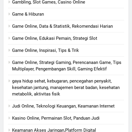
Gambling, Slot Games, Casino Online
Game & Hiburan
Game Online, Data & Statistik, Rekomendasi Harian
Game Online, Edukasi Pemain, Strategi Slot
Game Online, Inspirasi, Tips & Trik
Game Online, Strategi Gaming, Perencanaan Game, Tips
Multiplayer, Pengembangan Skill, Gaming Efektif
gaya hidup sehat, kebugaran, pencegahan penyakit,
kesehatan jantung, manajemen berat badan, kesehatan
metabolik, aktivitas fisik
Judi Online, Teknologi Keuangan, Keamanan Internet
Kasino Online, Permainan Slot, Panduan Judi
Keamanan Akses Jaringan,Platform Digital