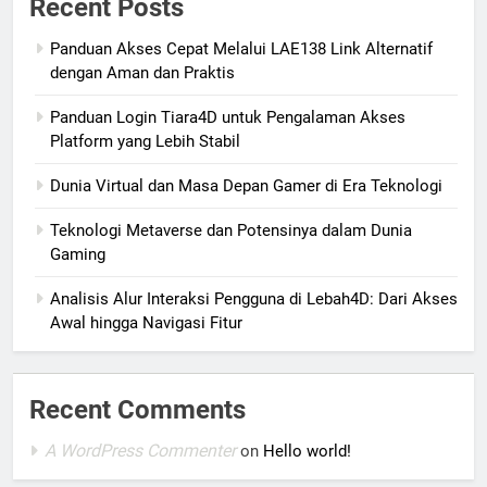
Recent Posts
Panduan Akses Cepat Melalui LAE138 Link Alternatif
dengan Aman dan Praktis
Panduan Login Tiara4D untuk Pengalaman Akses
Platform yang Lebih Stabil
Dunia Virtual dan Masa Depan Gamer di Era Teknologi
Teknologi Metaverse dan Potensinya dalam Dunia
Gaming
Analisis Alur Interaksi Pengguna di Lebah4D: Dari Akses
Awal hingga Navigasi Fitur
Recent Comments
A WordPress Commenter
on
Hello world!