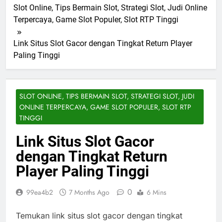
Slot Online, Tips Bermain Slot, Strategi Slot, Judi Online
Terpercaya, Game Slot Populer, Slot RTP Tinggi
Link Situs Slot Gacor dengan Tingkat Return Player
Paling Tinggi
SLOT ONLINE, TIPS BERMAIN SLOT, STRATEGI SLOT, JUDI
ONLINE TERPERCAYA, GAME SLOT POPULER, SLOT RTP
TINGGI
Link Situs Slot Gacor
dengan Tingkat Return
Player Paling Tinggi
0
99ea4b2
7 Months Ago
6 Mins
Temukan link situs slot gacor dengan tingkat