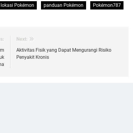
lokasi Pokémon
panduan Pokémon
Pokémon787
s:
Next:
rm
Aktivitas Fisik yang Dapat Mengurangi Risiko
uk
Penyakit Kronis
na