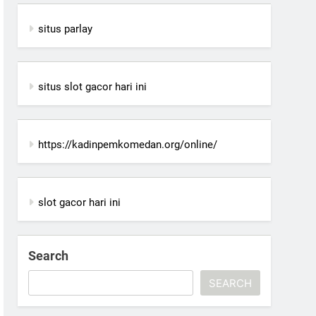
situs parlay
situs slot gacor hari ini
https://kadinpemkomedan.org/online/
slot gacor hari ini
Search
SEARCH