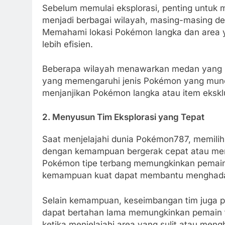
Sebelum memulai eksplorasi, penting untuk
menjadi berbagai wilayah, masing-masing den
Memahami lokasi Pokémon langka dan area y
lebih efisien.
Beberapa wilayah menawarkan medan yang me
yang memengaruhi jenis Pokémon yang munc
menjanjikan Pokémon langka atau item eksklus
2. Menyusun Tim Eksplorasi yang Tepat
Saat menjelajahi dunia Pokémon787, memilih
dengan kemampuan bergerak cepat atau membu
Pokémon tipe terbang memungkinkan pemain
kemampuan kuat dapat membantu menghadapi 
Selain kemampuan, keseimbangan tim juga 
dapat bertahan lama memungkinkan pemain t
ketika menjelajahi area yang sulit atau meng