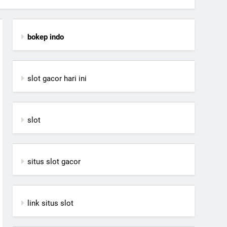
bokep indo
slot gacor hari ini
slot
situs slot gacor
link situs slot