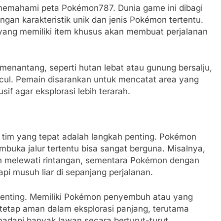
 memahami peta Pokémon787. Dunia game ini dibagi
gan karakteristik unik dan jenis Pokémon tertentu.
ang memiliki item khusus akan membuat perjalanan
nantang, seperti hutan lebat atau gunung bersalju,
ul. Pemain disarankan untuk mencatat area yang
if agar eksplorasi lebih terarah.
 tim yang tepat adalah langkah penting. Pokémon
ka jalur tertentu bisa sangat berguna. Misalnya,
 melewati rintangan, sementara Pokémon dengan
musuh liar di sepanjang perjalanan.
penting. Memiliki Pokémon penyembuh atau yang
etap aman dalam eksplorasi panjang, terutama
hadapi banyak lawan secara berturut-turut.