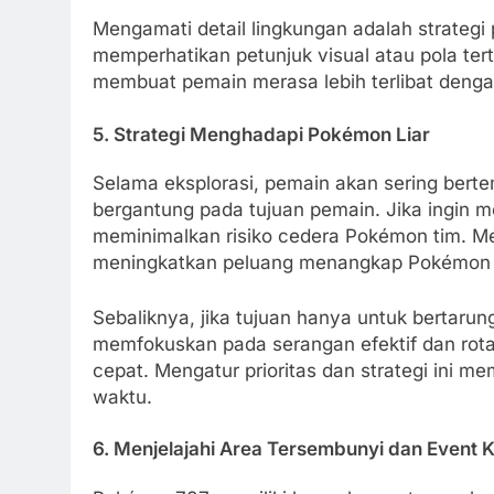
Mengamati detail lingkungan adalah strategi
memperhatikan petunjuk visual atau pola ter
membuat pemain merasa lebih terlibat deng
5. Strategi Menghadapi Pokémon Liar
Selama eksplorasi, pemain akan sering bert
bergantung pada tujuan pemain. Jika ingin 
meminimalkan risiko cedera Pokémon tim. M
meningkatkan peluang menangkap Pokémon 
Sebaliknya, jika tujuan hanya untuk bertar
memfokuskan pada serangan efektif dan rot
cepat. Mengatur prioritas dan strategi ini m
waktu.
6. Menjelajahi Area Tersembunyi dan Event 