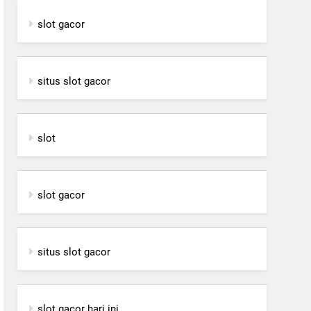
slot gacor
situs slot gacor
slot
slot gacor
situs slot gacor
slot gacor hari ini