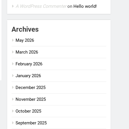
A WordPress Commenter
on
Hello world!
Archives
May 2026
March 2026
February 2026
January 2026
December 2025
November 2025
October 2025
September 2025