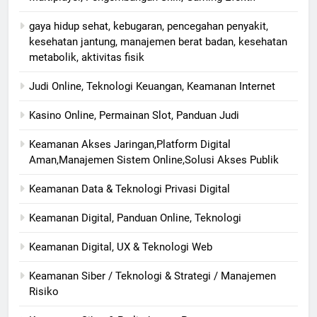
gaya hidup sehat, kebugaran, pencegahan penyakit,
kesehatan jantung, manajemen berat badan, kesehatan
metabolik, aktivitas fisik
Judi Online, Teknologi Keuangan, Keamanan Internet
Kasino Online, Permainan Slot, Panduan Judi
Keamanan Akses Jaringan,Platform Digital
Aman,Manajemen Sistem Online,Solusi Akses Publik
Keamanan Data & Teknologi Privasi Digital
Keamanan Digital, Panduan Online, Teknologi
Keamanan Digital, UX & Teknologi Web
Keamanan Siber / Teknologi & Strategi / Manajemen
Risiko