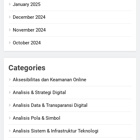
January 2025
December 2024
November 2024
October 2024
Categories
Aksesibilitas dan Keamanan Online
Analisis & Strategi Digital
Analisis Data & Transparansi Digital
Analisis Pola & Simbol
Analisis Sistem & Infrastruktur Teknologi