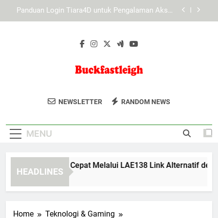
Skip
Panduan Login Tiara4D untuk Pengalaman Akses
to
Platform yang Lebih Stabil
content
Dunia Virtual dan Masa Depan Gamer di Era
Teknologi
Teknologi Metaverse dan Potensinya dalam Dunia
Gaming
Panduan Akses Cepat Melalui LAE138 Link
Alternatif dengan Aman dan Praktis
Buckfastleigh
Buckfastleigh Menyediakan Informasi
Panduan Login Tiara4D untuk Pengalaman Akses
NEWSLETTER
RANDOM NEWS
Platform yang Lebih Stabil
Lengkap Tentang Komunitas Dan
Dunia Virtual dan Masa Depan Gamer di Era
Kegiatan Lokal Di Area Buckfastleigh.
Teknologi
MENU
Teknologi Metaverse dan Potensinya dalam Dunia
Gaming
Panduan Akses Cepat Melalui LAE138 Link Alternatif dengan
HEADLINES
3 Months Ago
Home
Teknologi & Gaming