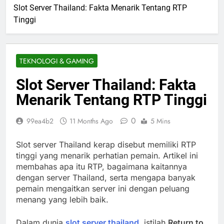
Slot Server Thailand: Fakta Menarik Tentang RTP
Tinggi
TEKNOLOGI & GAMING
Slot Server Thailand: Fakta
Menarik Tentang RTP Tinggi
0
99ea4b2
11 Months Ago
5 Mins
Slot server Thailand kerap disebut memiliki RTP
tinggi yang menarik perhatian pemain. Artikel ini
membahas apa itu RTP, bagaimana kaitannya
dengan server Thailand, serta mengapa banyak
pemain mengaitkan server ini dengan peluang
menang yang lebih baik.
Dalam dunia
slot server thailand
, istilah
Return to