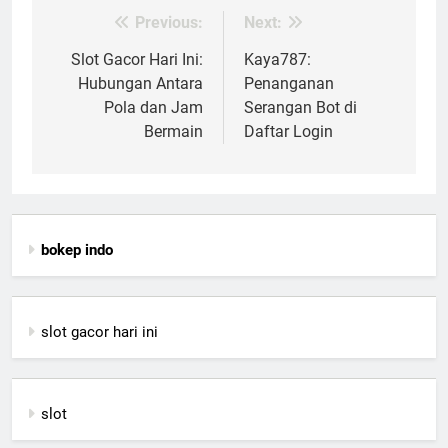
Previous:
Next:
Post
navigation
Slot Gacor Hari Ini:
Kaya787:
Hubungan Antara
Penanganan
Pola dan Jam
Serangan Bot di
Bermain
Daftar Login
bokep indo
slot gacor hari ini
slot