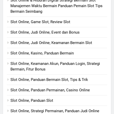
Slot Online & Hiburan Digital Strategi Bermain Slot
Manajemen Waktu Bermain Panduan Pemain Slot Tips
Bermain Seimbang
Slot Online, Game Slot, Review Slot
Slot Online, Judi Online, Event dan Bonus
Slot Online, Judi Online, Keamanan Bermain Slot
Slot Online, Kasino, Panduan Bermain
Slot Online, Keamanan Akun, Panduan Login, Strategi
Bermain, Fitur Bonus
Slot Online, Panduan Bermain Slot, Tips & Trik
Slot Online, Panduan Permainan, Casino Online
Slot Online, Panduan Slot
Slot Online, Strategi Permainan, Panduan Judi Online