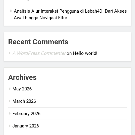
Analisis Alur Interaksi Pengguna di Lebah4D: Dari Akses
Awal hingga Navigasi Fitur
Recent Comments
A WordPress Commenter
on
Hello world!
Archives
May 2026
March 2026
February 2026
January 2026