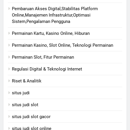
Pembaruan Akses Digital,Stabilitas Platform
Online,Manajemen Infrastruktur,Optimasi
Sistem,Pengalaman Pengguna
Permainan Kartu, Kasino Online, Hiburan
Permainan Kasino, Slot Online, Teknologi Permainan
Permainan Slot, Fitur Permainan
Regulasi Digital & Teknologi Internet
Riset & Analitik
situs judi
situs judi slot
situs judi slot gacor
situs judi slot online