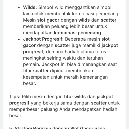
Wilds:
Simbol wild menggantikan simbol
lain untuk membentuk kombinasi pemenang.
Mesin
slot gacor
dengan
wilds
dan
scatter
memberikan peluang lebih besar untuk
mendapatkan
kombinasi pemenang
.
Jackpot Progresif:
Beberapa mesin
slot
gacor
dengan
scatter
juga memiliki
jackpot
progresif
, di mana hadiah utama terus
meningkat seiring waktu dan taruhan
pemain. Jackpot ini bisa dimenangkan saat
fitur
scatter
dipicu, memberikan
kesempatan untuk meraih kemenangan
besar.
Tips:
Pilih mesin dengan
fitur wilds
dan
jackpot
progresif
yang bekerja sama dengan
scatter
untuk
memperbesar peluang Anda mendapatkan hadiah
besar.
5.
Strategi Bermain dengan Slot Gacor yang