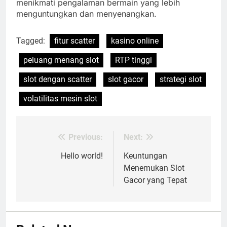
menikmati pengalaman bermain yang lebih
menguntungkan dan menyenangkan.
Tagged:
fitur scatter
kasino online
peluang menang slot
RTP tinggi
slot dengan scatter
slot gacor
strategi slot
volatilitas mesin slot
Previous:
Next:
Post
navigation
Hello world!
Keuntungan
Menemukan Slot
Gacor yang Tepat