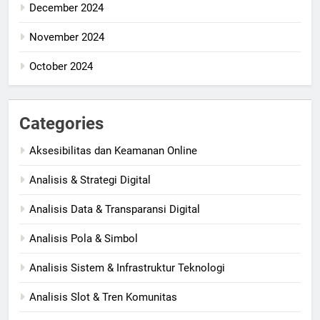
December 2024
November 2024
October 2024
Categories
Aksesibilitas dan Keamanan Online
Analisis & Strategi Digital
Analisis Data & Transparansi Digital
Analisis Pola & Simbol
Analisis Sistem & Infrastruktur Teknologi
Analisis Slot & Tren Komunitas