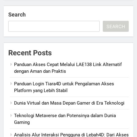
Search
SEARCH
Recent Posts
Panduan Akses Cepat Melalui LAE138 Link Alternatif
dengan Aman dan Praktis
Panduan Login Tiara4D untuk Pengalaman Akses
Platform yang Lebih Stabil
Dunia Virtual dan Masa Depan Gamer di Era Teknologi
Teknologi Metaverse dan Potensinya dalam Dunia
Gaming
Analisis Alur Interaksi Pengguna di Lebah4D: Dari Akses