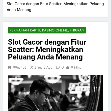
Slot Gacor dengan Fitur Scatter: Meningkatkan Peluang
Anda Menang
PERMAINAN KARTU, KASINO ONLINE, HIBURAN
Slot Gacor dengan Fitur
Scatter: Meningkatkan
Peluang Anda Menang
0
99ea4b2
2 Years Ago
9 Mins