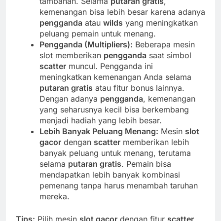
tambahan. Selama
putaran gratis
,
kemenangan bisa lebih besar karena adanya
pengganda
atau
wilds
yang meningkatkan
peluang pemain untuk menang.
Pengganda (Multipliers):
Beberapa mesin
slot memberikan
pengganda
saat simbol
scatter
muncul. Pengganda ini
meningkatkan kemenangan Anda selama
putaran gratis
atau fitur bonus lainnya.
Dengan adanya
pengganda
, kemenangan
yang seharusnya kecil bisa berkembang
menjadi hadiah yang lebih besar.
Lebih Banyak Peluang Menang:
Mesin
slot
gacor
dengan
scatter
memberikan lebih
banyak peluang untuk menang, terutama
selama
putaran gratis
. Pemain bisa
mendapatkan lebih banyak kombinasi
pemenang tanpa harus menambah taruhan
mereka.
Tips:
Pilih mesin
slot gacor
dengan fitur
scatter