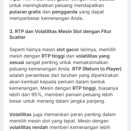
untuk meningkatkan peluang mendapatkan
putaran gratis
dan
pengganda
yang dapat
memperbesar kemenangan Anda.
3.
RTP dan Volatilitas Mesin Slot dengan Fitur
Scatter
Seperti halnya mesin
slot gacor
lainnya, memilih
mesin dengan
RTP tinggi
dan
volatilitas yang
sesuai
sangat penting untuk memaksimalkan
peluang kemenangan Anda.
RTP (Return to Player)
adalah persentase dari taruhan yang diperkirakan
akan kembali kepada pemain dalam bentuk
kemenangan. Mesin dengan
RTP tinggi
, biasanya
lebih dari 95%, memberi pemain peluang lebih
besar untuk menang dalam jangka panjang.
Volatilitas
juga memainkan peran penting dalam
memilih mesin slot yang tepat. Mesin dengan
volatilitas rendah
memberi kemenangan lebih