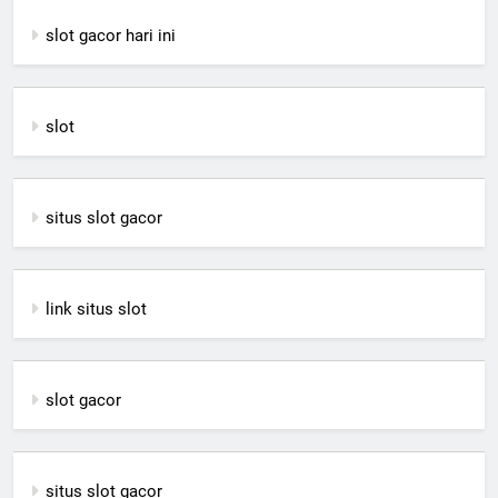
slot gacor hari ini
slot
situs slot gacor
link situs slot
slot gacor
situs slot gacor