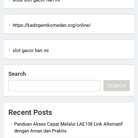
https://kadinpemkomedan.org/online/
slot gacor hari ini
Search
SEARCH
Recent Posts
Panduan Akses Cepat Melalui LAE138 Link Alternatif
dengan Aman dan Praktis