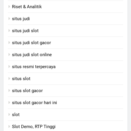
Riset & Analitik
situs judi
situs judi slot
situs judi slot gacor
situs judi slot online
situs resmi terpercaya
situs slot
situs slot gacor
situs slot gacor hari ini
slot
Slot Demo, RTP Tinggi