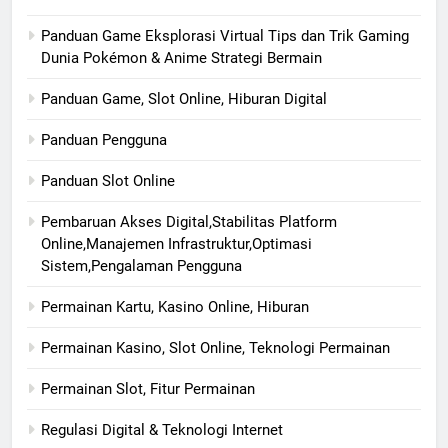
Panduan Game Eksplorasi Virtual Tips dan Trik Gaming
Dunia Pokémon & Anime Strategi Bermain
Panduan Game, Slot Online, Hiburan Digital
Panduan Pengguna
Panduan Slot Online
Pembaruan Akses Digital,Stabilitas Platform
Online,Manajemen Infrastruktur,Optimasi
Sistem,Pengalaman Pengguna
Permainan Kartu, Kasino Online, Hiburan
Permainan Kasino, Slot Online, Teknologi Permainan
Permainan Slot, Fitur Permainan
Regulasi Digital & Teknologi Internet