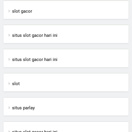
slot gacor
situs slot gacor hari ini
situs slot gacor hari ini
slot
situs parlay
situs slot gacor hari ini