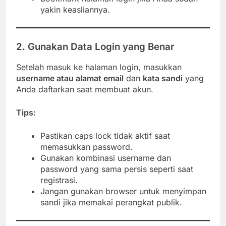
yakin keasliannya.
2.
Gunakan Data Login yang Benar
Setelah masuk ke halaman login, masukkan
username atau alamat email
dan
kata sandi
yang
Anda daftarkan saat membuat akun.
Tips:
Pastikan caps lock tidak aktif saat
memasukkan password.
Gunakan kombinasi username dan
password yang sama persis seperti saat
registrasi.
Jangan gunakan browser untuk menyimpan
sandi jika memakai perangkat publik.