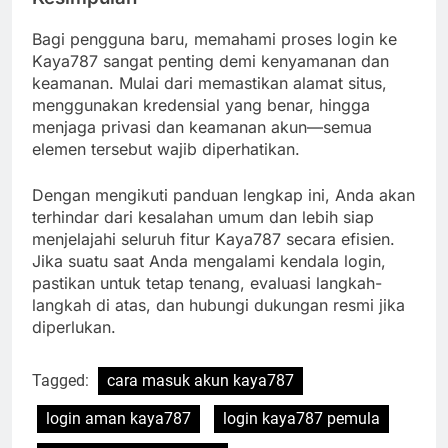
Bagi pengguna baru, memahami proses login ke
Kaya787 sangat penting demi kenyamanan dan
keamanan. Mulai dari memastikan alamat situs,
menggunakan kredensial yang benar, hingga
menjaga privasi dan keamanan akun—semua
elemen tersebut wajib diperhatikan.
Dengan mengikuti panduan lengkap ini, Anda akan
terhindar dari kesalahan umum dan lebih siap
menjelajahi seluruh fitur Kaya787 secara efisien.
Jika suatu saat Anda mengalami kendala login,
pastikan untuk tetap tenang, evaluasi langkah-
langkah di atas, dan hubungi dukungan resmi jika
diperlukan.
Tagged:
cara masuk akun kaya787
login aman kaya787
login kaya787 pemula