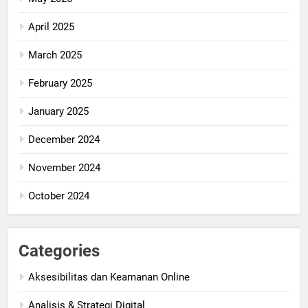
April 2025
March 2025
February 2025
January 2025
December 2024
November 2024
October 2024
Categories
Aksesibilitas dan Keamanan Online
Analisis & Strategi Digital