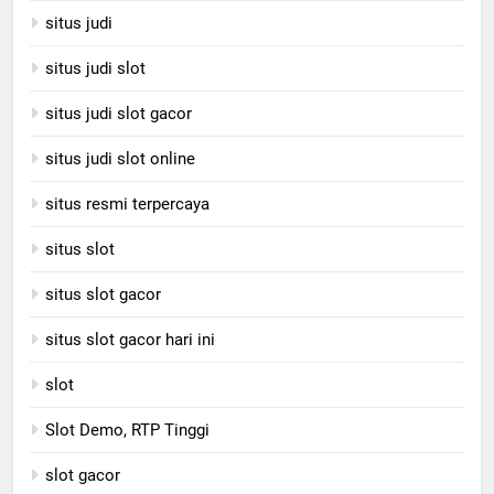
situs judi
situs judi slot
situs judi slot gacor
situs judi slot online
situs resmi terpercaya
situs slot
situs slot gacor
situs slot gacor hari ini
slot
Slot Demo, RTP Tinggi
slot gacor