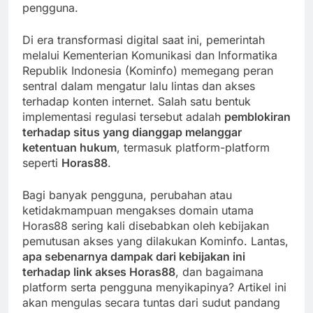
pengguna.
Di era transformasi digital saat ini, pemerintah
melalui Kementerian Komunikasi dan Informatika
Republik Indonesia (Kominfo) memegang peran
sentral dalam mengatur lalu lintas dan akses
terhadap konten internet. Salah satu bentuk
implementasi regulasi tersebut adalah
pemblokiran
terhadap situs yang dianggap melanggar
ketentuan hukum
, termasuk platform-platform
seperti
Horas88
.
Bagi banyak pengguna, perubahan atau
ketidakmampuan mengakses domain utama
Horas88 sering kali disebabkan oleh kebijakan
pemutusan akses yang dilakukan Kominfo. Lantas,
apa sebenarnya dampak dari kebijakan ini
terhadap link akses Horas88
, dan bagaimana
platform serta pengguna menyikapinya? Artikel ini
akan mengulas secara tuntas dari sudut pandang