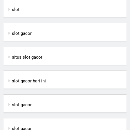
slot
slot gacor
situs slot gacor
slot gacor hari ini
slot gacor
slot gacor