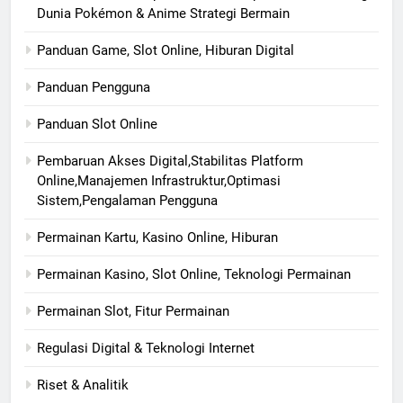
Dunia Pokémon & Anime Strategi Bermain
Panduan Game, Slot Online, Hiburan Digital
Panduan Pengguna
Panduan Slot Online
Pembaruan Akses Digital,Stabilitas Platform
Online,Manajemen Infrastruktur,Optimasi
Sistem,Pengalaman Pengguna
Permainan Kartu, Kasino Online, Hiburan
Permainan Kasino, Slot Online, Teknologi Permainan
Permainan Slot, Fitur Permainan
Regulasi Digital & Teknologi Internet
Riset & Analitik