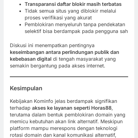
Transparansi daftar blokir masih terbatas
Tidak semua situs yang diblokir melalui
proses verifikasi yang akurat
Pemblokiran menyeluruh tanpa pendekatan
selektif bisa berdampak pada pengguna sah
Diskusi ini menempatkan pentingnya
keseimbangan antara perlindungan publik dan
kebebasan digital
di tengah masyarakat yang
semakin bergantung pada akses internet.
Kesimpulan
Kebijakan Kominfo jelas berdampak signifikan
terhadap
akses ke layanan seperti Horas88
,
terutama dalam bentuk pemblokiran domain yang
memicu kebutuhan akan link alternatif. Meskipun
platform mampu merespons dengan teknologi
rotasi domain dan kanal komunikasi alternatif,