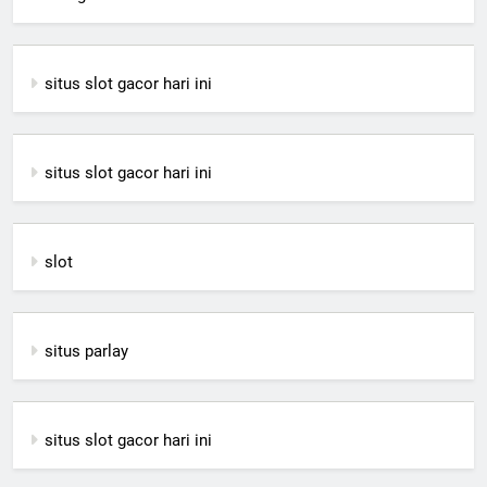
situs slot gacor hari ini
situs slot gacor hari ini
slot
situs parlay
situs slot gacor hari ini