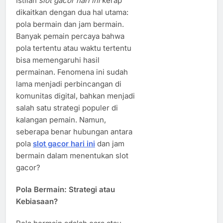
Istilah
slot gacor hari ini
kerap
dikaitkan dengan dua hal utama:
pola bermain dan jam bermain.
Banyak pemain percaya bahwa
pola tertentu atau waktu tertentu
bisa memengaruhi hasil
permainan. Fenomena ini sudah
lama menjadi perbincangan di
komunitas digital, bahkan menjadi
salah satu strategi populer di
kalangan pemain. Namun,
seberapa benar hubungan antara
pola
slot gacor hari ini
dan jam
bermain dalam menentukan slot
gacor?
Pola Bermain: Strategi atau
Kebiasaan?