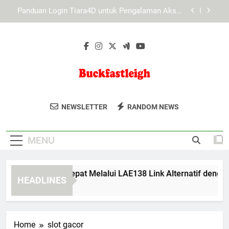
Skip
Dunia Virtual dan Masa Depan Gamer di Era
to
Teknologi
content
Teknologi Metaverse dan Potensinya dalam Dunia
Gaming
Panduan Akses Cepat Melalui LAE138 Link
Alternatif dengan Aman dan Praktis
Panduan Login Tiara4D untuk Pengalaman Akses
Platform yang Lebih Stabil
Buckfastleigh
Buckfastleigh Menyediakan Informasi
Dunia Virtual dan Masa Depan Gamer di Era
NEWSLETTER
RANDOM NEWS
Teknologi
Lengkap Tentang Komunitas Dan
Teknologi Metaverse dan Potensinya dalam Dunia
Kegiatan Lokal Di Area Buckfastleigh.
Gaming
MENU
nduan Akses Cepat Melalui LAE138 Link Alternatif dengan Am
HEADLINES
onths Ago
Home
slot gacor