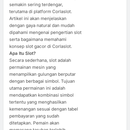
semakin sering terdengar,
terutama di platform Corlaslot.
Artikel ini akan menjelaskan
dengan gaya natural dan mudah
dipahami mengenai pengertian slot
serta bagaimana memahami
konsep slot gacor di Corlaslot.
Apa Itu Slot?
Secara sederhana, slot adalah
permainan mesin yang
menampilkan gulungan berputar
dengan berbagai simbol. Tujuan
utama permainan ini adalah
mendapatkan kombinasi simbol
tertentu yang menghasilkan
kemenangan sesuai dengan tabel
pembayaran yang sudah
ditetapkan. Pemain akan
memasang taruhan terlebih