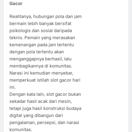
Gacor
Realitanya, hubungan pola dan jam
bermain lebih banyak bersifat
psikologis dan sosial daripada
teknis. Pemain yang merasakan
kemenangan pada jam tertentu
dengan pola tertentu akan
menganggapnya berhasil, lalu
membagikannya di komunitas.
Narasi ini kemudian menyebar,
memperkuat istilah slot gacor hari
ini.
Dengan kata lain, slot gacor bukan
sekadar hasil acak dari mesin,
tetapi juga hasil konstruksi budaya
digital yang dibangun dari
pengalaman, persepsi, dan narasi
komunitas.