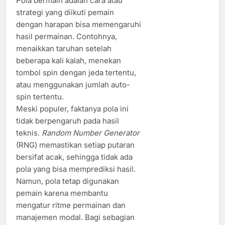
Pola bermain adalah cara atau
strategi yang diikuti pemain
dengan harapan bisa memengaruhi
hasil permainan. Contohnya,
menaikkan taruhan setelah
beberapa kali kalah, menekan
tombol spin dengan jeda tertentu,
atau menggunakan jumlah auto-
spin tertentu.
Meski populer, faktanya pola ini
tidak berpengaruh pada hasil
teknis.
Random Number Generator
(RNG) memastikan setiap putaran
bersifat acak, sehingga tidak ada
pola yang bisa memprediksi hasil.
Namun, pola tetap digunakan
pemain karena membantu
mengatur ritme permainan dan
manajemen modal. Bagi sebagian