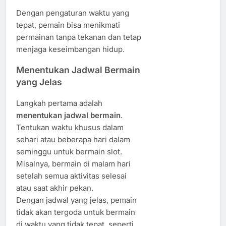
Dengan pengaturan waktu yang
tepat, pemain bisa menikmati
permainan tanpa tekanan dan tetap
menjaga keseimbangan hidup.
Menentukan Jadwal Bermain
yang Jelas
Langkah pertama adalah
menentukan jadwal bermain
.
Tentukan waktu khusus dalam
sehari atau beberapa hari dalam
seminggu untuk bermain slot.
Misalnya, bermain di malam hari
setelah semua aktivitas selesai
atau saat akhir pekan.
Dengan jadwal yang jelas, pemain
tidak akan tergoda untuk bermain
di waktu yang tidak tepat, seperti