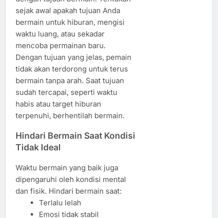
sejak awal apakah tujuan Anda
bermain untuk hiburan, mengisi
waktu luang, atau sekadar
mencoba permainan baru.
Dengan tujuan yang jelas, pemain
tidak akan terdorong untuk terus
bermain tanpa arah. Saat tujuan
sudah tercapai, seperti waktu
habis atau target hiburan
terpenuhi, berhentilah bermain.
Hindari Bermain Saat Kondisi
Tidak Ideal
Waktu bermain yang baik juga
dipengaruhi oleh kondisi mental
dan fisik. Hindari bermain saat:
Terlalu lelah
Emosi tidak stabil