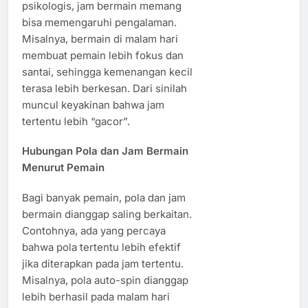
psikologis, jam bermain memang
bisa memengaruhi pengalaman.
Misalnya, bermain di malam hari
membuat pemain lebih fokus dan
santai, sehingga kemenangan kecil
terasa lebih berkesan. Dari sinilah
muncul keyakinan bahwa jam
tertentu lebih “gacor”.
Hubungan Pola dan Jam Bermain
Menurut Pemain
Bagi banyak pemain, pola dan jam
bermain dianggap saling berkaitan.
Contohnya, ada yang percaya
bahwa pola tertentu lebih efektif
jika diterapkan pada jam tertentu.
Misalnya, pola auto-spin dianggap
lebih berhasil pada malam hari