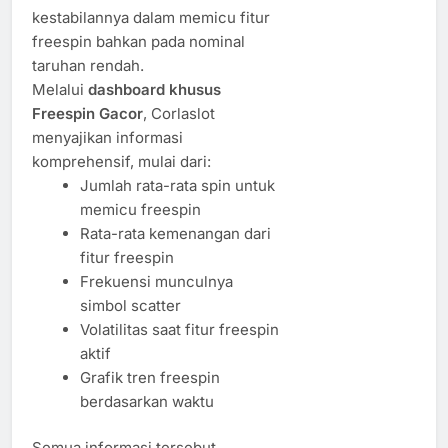
kestabilannya dalam memicu fitur
freespin bahkan pada nominal
taruhan rendah.
Melalui
dashboard khusus
Freespin Gacor
, Corlaslot
menyajikan informasi
komprehensif, mulai dari:
Jumlah rata-rata spin untuk
memicu freespin
Rata-rata kemenangan dari
fitur freespin
Frekuensi munculnya
simbol scatter
Volatilitas saat fitur freespin
aktif
Grafik tren freespin
berdasarkan waktu
Semua informasi tersebut