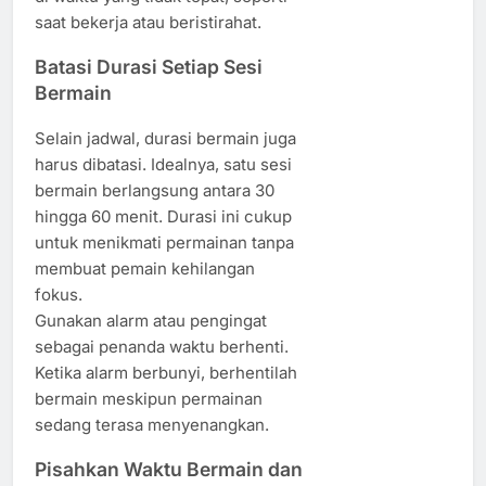
saat bekerja atau beristirahat.
Batasi Durasi Setiap Sesi
Bermain
Selain jadwal, durasi bermain juga
harus dibatasi. Idealnya, satu sesi
bermain berlangsung antara 30
hingga 60 menit. Durasi ini cukup
untuk menikmati permainan tanpa
membuat pemain kehilangan
fokus.
Gunakan alarm atau pengingat
sebagai penanda waktu berhenti.
Ketika alarm berbunyi, berhentilah
bermain meskipun permainan
sedang terasa menyenangkan.
Pisahkan Waktu Bermain dan