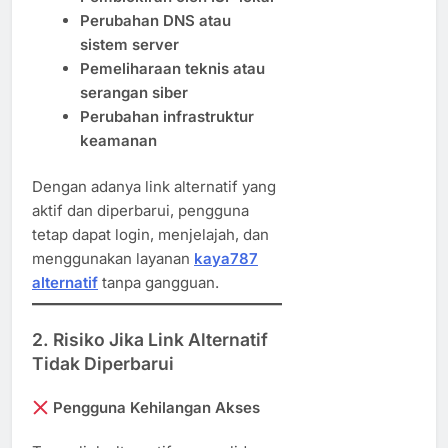
Perubahan DNS atau
sistem server
Pemeliharaan teknis atau
serangan siber
Perubahan infrastruktur
keamanan
Dengan adanya link alternatif yang
aktif dan diperbarui, pengguna
tetap dapat login, menjelajah, dan
menggunakan layanan
kaya787
alternatif
tanpa gangguan.
2. Risiko Jika Link Alternatif
Tidak Diperbarui
Pengguna Kehilangan Akses