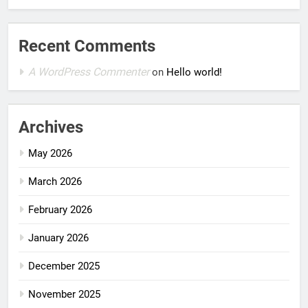
Recent Comments
A WordPress Commenter
on
Hello world!
Archives
May 2026
March 2026
February 2026
January 2026
December 2025
November 2025