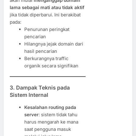
akan mulai
menganggap domain
lama sebagai mati atau tidak aktif
jika tidak diperbarui. Ini berakibat
pada:
Penurunan peringkat
pencarian
Hilangnya jejak domain dari
hasil pencarian
Berkurangnya traffic
organik secara signifikan
3. Dampak Teknis pada
Sistem Internal
Kesalahan routing pada
server
: sistem tidak tahu
harus mengarah ke mana
saat pengguna masuk