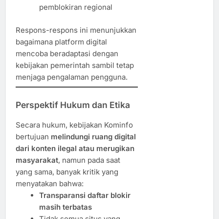
pemblokiran regional
Respons-respons ini menunjukkan
bagaimana platform digital
mencoba beradaptasi dengan
kebijakan pemerintah sambil tetap
menjaga pengalaman pengguna.
Perspektif Hukum dan Etika
Secara hukum, kebijakan Kominfo
bertujuan
melindungi ruang digital
dari konten ilegal atau merugikan
masyarakat
, namun pada saat
yang sama, banyak kritik yang
menyatakan bahwa:
Transparansi daftar blokir
masih terbatas
Tidak semua situs yang