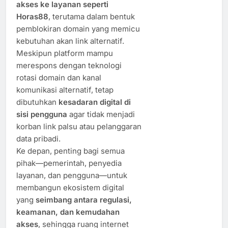
akses ke layanan seperti
Horas88
, terutama dalam bentuk
pemblokiran domain yang memicu
kebutuhan akan link alternatif.
Meskipun platform mampu
merespons dengan teknologi
rotasi domain dan kanal
komunikasi alternatif, tetap
dibutuhkan
kesadaran digital di
sisi pengguna
agar tidak menjadi
korban link palsu atau pelanggaran
data pribadi.
Ke depan, penting bagi semua
pihak—pemerintah, penyedia
layanan, dan pengguna—untuk
membangun ekosistem digital
yang
seimbang antara regulasi,
keamanan, dan kemudahan
akses
, sehingga ruang internet