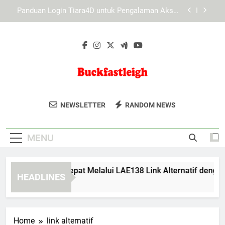
Skip
Dunia Virtual dan Masa Depan Gamer di Era
to
Teknologi
content
Teknologi Metaverse dan Potensinya dalam Dunia
Gaming
Panduan Akses Cepat Melalui LAE138 Link
Alternatif dengan Aman dan Praktis
Panduan Login Tiara4D untuk Pengalaman Akses
Platform yang Lebih Stabil
Buckfastleigh
Buckfastleigh Menyediakan Informasi
Dunia Virtual dan Masa Depan Gamer di Era
NEWSLETTER
RANDOM NEWS
Teknologi
Lengkap Tentang Komunitas Dan
Teknologi Metaverse dan Potensinya dalam Dunia
Kegiatan Lokal Di Area Buckfastleigh.
Gaming
MENU
nduan Akses Cepat Melalui LAE138 Link Alternatif dengan Am
HEADLINES
Months Ago
Home
link alternatif