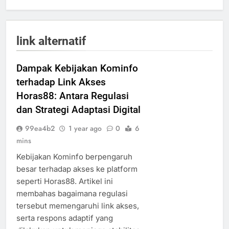
link alternatif
Dampak Kebijakan Kominfo
terhadap Link Akses
Horas88: Antara Regulasi
dan Strategi Adaptasi Digital
99ea4b2
1 year ago
0
6
mins
Kebijakan Kominfo berpengaruh
besar terhadap akses ke platform
seperti Horas88. Artikel ini
membahas bagaimana regulasi
tersebut memengaruhi link akses,
serta respons adaptif yang