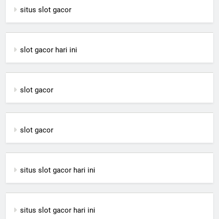
situs slot gacor
slot gacor hari ini
slot gacor
slot gacor
situs slot gacor hari ini
situs slot gacor hari ini