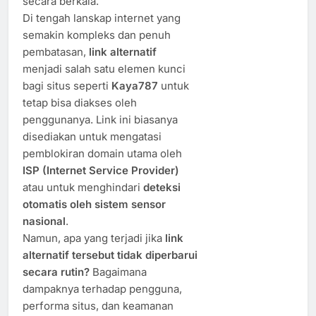
secara berkala.
Di tengah lanskap internet yang
semakin kompleks dan penuh
pembatasan,
link alternatif
menjadi salah satu elemen kunci
bagi situs seperti
Kaya787
untuk
tetap bisa diakses oleh
penggunanya. Link ini biasanya
disediakan untuk mengatasi
pemblokiran domain utama oleh
ISP (Internet Service Provider)
atau untuk menghindari
deteksi
otomatis oleh sistem sensor
nasional
.
Namun, apa yang terjadi jika
link
alternatif tersebut tidak diperbarui
secara rutin?
Bagaimana
dampaknya terhadap pengguna,
performa situs, dan keamanan