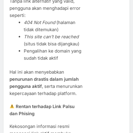
Tanpa link alternatif yang valid,
pengguna akan menghadapi error
seperti:
404 Not Found
(halaman
tidak ditemukan)
This site can’t be reached
(situs tidak bisa dijangkau)
Pengalihan ke domain yang
sudah tidak aktif
Hal ini akan menyebabkan
penurunan drastis dalam jumlah
pengguna aktif
, serta menurunkan
kepercayaan terhadap platform.
Rentan terhadap Link Palsu
dan Phising
Kekosongan informasi resmi