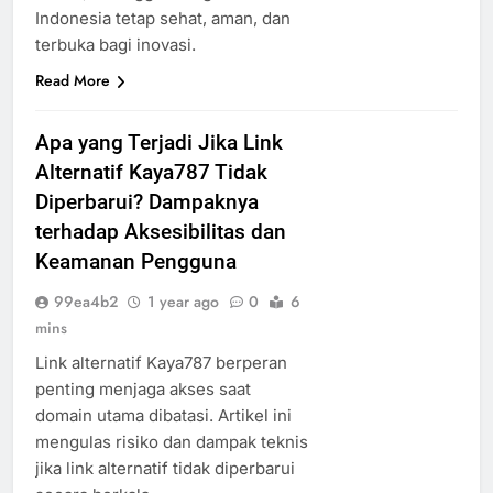
Indonesia tetap sehat, aman, dan
terbuka bagi inovasi.
Read More
Apa yang Terjadi Jika Link
Alternatif Kaya787 Tidak
Diperbarui? Dampaknya
terhadap Aksesibilitas dan
Keamanan Pengguna
99ea4b2
1 year ago
0
6
mins
Link alternatif Kaya787 berperan
penting menjaga akses saat
domain utama dibatasi. Artikel ini
mengulas risiko dan dampak teknis
jika link alternatif tidak diperbarui