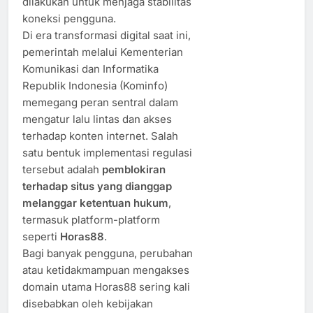
dilakukan untuk menjaga stabilitas
koneksi pengguna.
Di era transformasi digital saat ini,
pemerintah melalui Kementerian
Komunikasi dan Informatika
Republik Indonesia (Kominfo)
memegang peran sentral dalam
mengatur lalu lintas dan akses
terhadap konten internet. Salah
satu bentuk implementasi regulasi
tersebut adalah
pemblokiran
terhadap situs yang dianggap
melanggar ketentuan hukum
,
termasuk platform-platform
seperti
Horas88
.
Bagi banyak pengguna, perubahan
atau ketidakmampuan mengakses
domain utama Horas88 sering kali
disebabkan oleh kebijakan