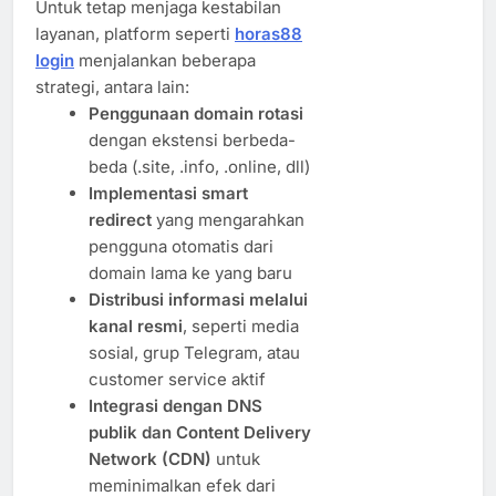
Untuk tetap menjaga kestabilan
layanan, platform seperti
horas88
login
menjalankan beberapa
strategi, antara lain:
Penggunaan domain rotasi
dengan ekstensi berbeda-
beda (.site, .info, .online, dll)
Implementasi smart
redirect
yang mengarahkan
pengguna otomatis dari
domain lama ke yang baru
Distribusi informasi melalui
kanal resmi
, seperti media
sosial, grup Telegram, atau
customer service aktif
Integrasi dengan DNS
publik dan Content Delivery
Network (CDN)
untuk
meminimalkan efek dari