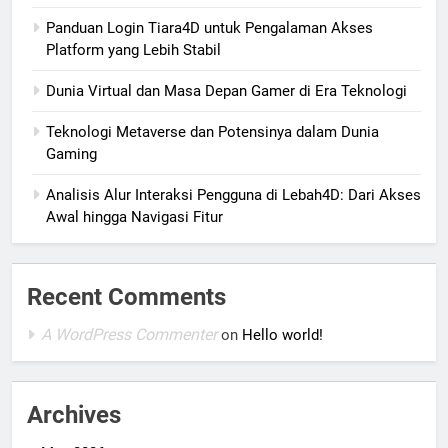
Panduan Login Tiara4D untuk Pengalaman Akses
Platform yang Lebih Stabil
Dunia Virtual dan Masa Depan Gamer di Era Teknologi
Teknologi Metaverse dan Potensinya dalam Dunia
Gaming
Analisis Alur Interaksi Pengguna di Lebah4D: Dari Akses
Awal hingga Navigasi Fitur
Recent Comments
A WordPress Commenter
on
Hello world!
Archives