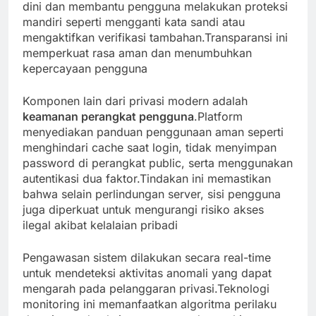
dini dan membantu pengguna melakukan proteksi
mandiri seperti mengganti kata sandi atau
mengaktifkan verifikasi tambahan.Transparansi ini
memperkuat rasa aman dan menumbuhkan
kepercayaan pengguna
Komponen lain dari privasi modern adalah
keamanan perangkat pengguna
.Platform
menyediakan panduan penggunaan aman seperti
menghindari cache saat login, tidak menyimpan
password di perangkat public, serta menggunakan
autentikasi dua faktor.Tindakan ini memastikan
bahwa selain perlindungan server, sisi pengguna
juga diperkuat untuk mengurangi risiko akses
ilegal akibat kelalaian pribadi
Pengawasan sistem dilakukan secara real-time
untuk mendeteksi aktivitas anomali yang dapat
mengarah pada pelanggaran privasi.Teknologi
monitoring ini memanfaatkan algoritma perilaku