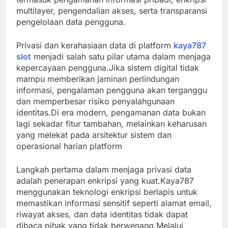
multilayer, pengendalian akses, serta transparansi
pengelolaan data pengguna.
Privasi dan kerahasiaan data di platform
kaya787
slot
menjadi salah satu pilar utama dalam menjaga
kepercayaan pengguna.Jika sistem digital tidak
mampu memberikan jaminan perlindungan
informasi, pengalaman pengguna akan terganggu
dan memperbesar risiko penyalahgunaan
identitas.Di era modern, pengamanan data bukan
lagi sekadar fitur tambahan, melainkan keharusan
yang melekat pada arsitektur sistem dan
operasional harian platform
Langkah pertama dalam menjaga privasi data
adalah penerapan enkripsi yang kuat.Kaya787
menggunakan teknologi enkripsi berlapis untuk
memastikan informasi sensitif seperti alamat email,
riwayat akses, dan data identitas tidak dapat
dibaca pihak yang tidak berwenang.Melalui