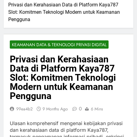
Privasi dan Kerahasiaan Data di Platform Kaya787
Slot: Komitmen Teknologi Modern untuk Keamanan
Pengguna
KEAMANAN DATA & TEKNOLOGI PRIVASI DIGITAL
Privasi dan Kerahasiaan
Data di Platform Kaya787
Slot: Komitmen Teknologi
Modern untuk Keamanan
Pengguna
0
99ea4b2
9 Months Ago
6 Mins
Ulasan komprehensif mengenai kebijakan privasi
dan kerahasiaan data di platform Kaya787,
termasuk pengamanan informasi pribadi, enkripsi