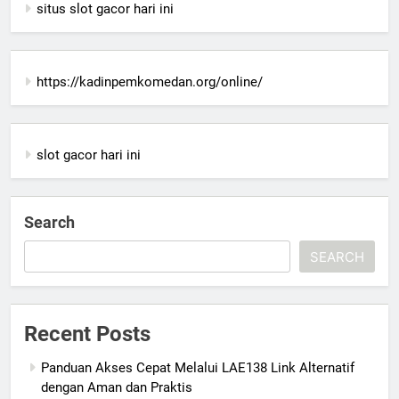
situs slot gacor hari ini
https://kadinpemkomedan.org/online/
slot gacor hari ini
Search
SEARCH
Recent Posts
Panduan Akses Cepat Melalui LAE138 Link Alternatif
dengan Aman dan Praktis