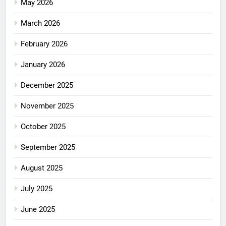
May 2026
March 2026
February 2026
January 2026
December 2025
November 2025
October 2025
September 2025
August 2025
July 2025
June 2025