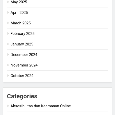
May 2025
April 2025
March 2025
February 2025
January 2025
December 2024
November 2024
October 2024
Categories
Aksesibilitas dan Keamanan Online