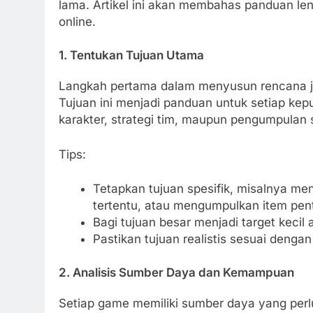
lama. Artikel ini akan membahas panduan l
online.
1. Tentukan Tujuan Utama
Langkah pertama dalam menyusun rencana j
Tujuan ini menjadi panduan untuk setiap ke
karakter, strategi tim, maupun pengumpulan
Tips:
Tetapkan tujuan spesifik, misalnya men
tertentu, atau mengumpulkan item pent
Bagi tujuan besar menjadi target kecil 
Pastikan tujuan realistis sesuai den
2. Analisis Sumber Daya dan Kemampuan
Setiap game memiliki sumber daya yang perlu d