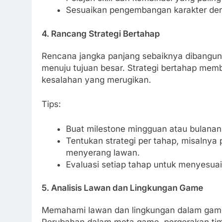
Sesuaikan pengembangan karakter den
4. Rancang Strategi Bertahap
Rencana jangka panjang sebaiknya dibangun s
menuju tujuan besar. Strategi bertahap memb
kesalahan yang merugikan.
Tips:
Buat milestone mingguan atau bulanan 
Tentukan strategi per tahap, misalny
menyerang lawan.
Evaluasi setiap tahap untuk menyesuai
5. Analisis Lawan dan Lingkungan Game
Memahami lawan dan lingkungan dalam game 
Perubahan dalam meta game, pergerakan ti