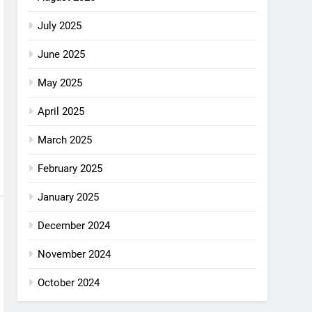
July 2025
June 2025
May 2025
April 2025
March 2025
February 2025
January 2025
December 2024
November 2024
October 2024