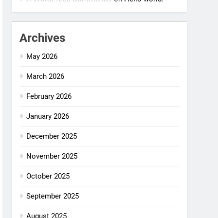
Archives
May 2026
March 2026
February 2026
January 2026
December 2025
November 2025
October 2025
September 2025
August 2025