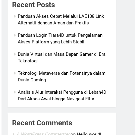
Recent Posts
Panduan Akses Cepat Melalui LAE138 Link
Alternatif dengan Aman dan Praktis
Panduan Login Tiara4D untuk Pengalaman
Akses Platform yang Lebih Stabil
Dunia Virtual dan Masa Depan Gamer di Era
Teknologi
Teknologi Metaverse dan Potensinya dalam
Dunia Gaming
Analisis Alur Interaksi Pengguna di Lebah4D:
Dari Akses Awal hingga Navigasi Fitur
Recent Comments
A WordPress Commenter
on
Hello world!