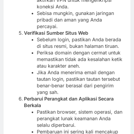
aktifkan VPN untuk mengenkripsi
koneksi Anda.
Sebisa mungkin, gunakan jaringan
pribadi dan aman yang Anda
percayai.
Verifikasi Sumber Situs Web
Sebelum login, pastikan Anda berada
di situs resmi, bukan halaman tiruan.
Periksa domain dengan cermat untuk
memastikan tidak ada kesalahan ketik
atau karakter aneh.
Jika Anda menerima email dengan
tautan login, pastikan tautan tersebut
benar-benar berasal dari pengirim
yang sah.
Perbarui Perangkat dan Aplikasi Secara
Berkala
Pastikan browser, sistem operasi, dan
perangkat lunak keamanan Anda
selalu diperbarui.
Pembaruan ini sering kali mencakup