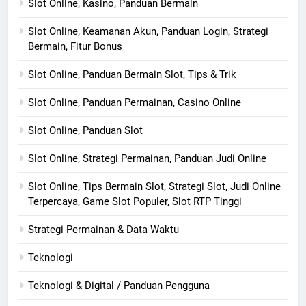
Slot Online, Kasino, Panduan Bermain
Slot Online, Keamanan Akun, Panduan Login, Strategi
Bermain, Fitur Bonus
Slot Online, Panduan Bermain Slot, Tips & Trik
Slot Online, Panduan Permainan, Casino Online
Slot Online, Panduan Slot
Slot Online, Strategi Permainan, Panduan Judi Online
Slot Online, Tips Bermain Slot, Strategi Slot, Judi Online
Terpercaya, Game Slot Populer, Slot RTP Tinggi
Strategi Permainan & Data Waktu
Teknologi
Teknologi & Digital / Panduan Pengguna