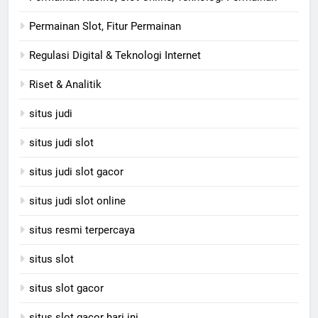
Permainan Slot, Fitur Permainan
Regulasi Digital & Teknologi Internet
Riset & Analitik
situs judi
situs judi slot
situs judi slot gacor
situs judi slot online
situs resmi terpercaya
situs slot
situs slot gacor
situs slot gacor hari ini