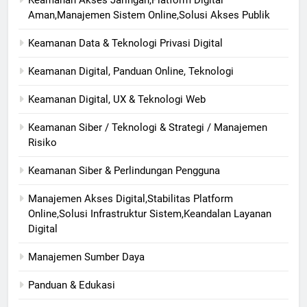
Aman,Manajemen Sistem Online,Solusi Akses Publik
Keamanan Data & Teknologi Privasi Digital
Keamanan Digital, Panduan Online, Teknologi
Keamanan Digital, UX & Teknologi Web
Keamanan Siber / Teknologi & Strategi / Manajemen
Risiko
Keamanan Siber & Perlindungan Pengguna
Manajemen Akses Digital,Stabilitas Platform
Online,Solusi Infrastruktur Sistem,Keandalan Layanan
Digital
Manajemen Sumber Daya
Panduan & Edukasi