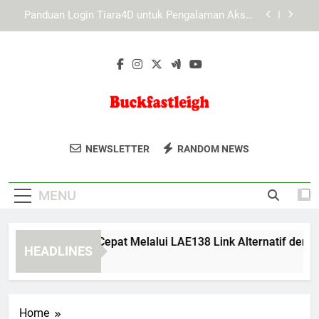
Skip
Dunia Virtual dan Masa Depan Gamer di Era
to
Teknologi
content
Teknologi Metaverse dan Potensinya dalam Dunia
Gaming
Panduan Akses Cepat Melalui LAE138 Link
Alternatif dengan Aman dan Praktis
Panduan Login Tiara4D untuk Pengalaman Akses
Platform yang Lebih Stabil
Buckfastleigh
Buckfastleigh Menyediakan Informasi
Dunia Virtual dan Masa Depan Gamer di Era
NEWSLETTER
RANDOM NEWS
Teknologi
Lengkap Tentang Komunitas Dan
Teknologi Metaverse dan Potensinya dalam Dunia
Kegiatan Lokal Di Area Buckfastleigh.
Gaming
MENU
Panduan Akses Cepat Melalui LAE138 Link Alternatif dengan 
HEADLINES
3 Months Ago
Home