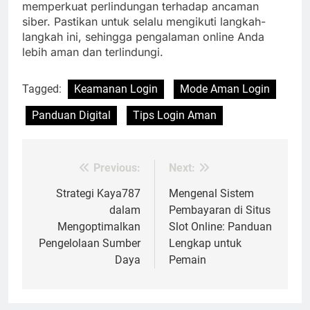
memperkuat perlindungan terhadap ancaman
siber. Pastikan untuk selalu mengikuti langkah-
langkah ini, sehingga pengalaman online Anda
lebih aman dan terlindungi.
Tagged:
Keamanan Login
Mode Aman Login
Panduan Digital
Tips Login Aman
Previous:
Next:
Post
navigation
Strategi Kaya787
Mengenal Sistem
dalam
Pembayaran di Situs
Mengoptimalkan
Slot Online: Panduan
Pengelolaan Sumber
Lengkap untuk
Daya
Pemain