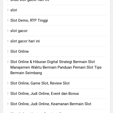
slot
Slot Demo, RTP Tinggi
slot gacor
slot gacor hari ini
Slot Online
Slot Online & Hiburan Digital Strategi Bermain Slot
Manajemen Waktu Bermain Panduan Pemain Slot Tips
Bermain Seimbang
Slot Online, Game Slot, Review Slot
Slot Online, Judi Online, Event dan Bonus
Slot Online, Judi Online, Keamanan Bermain Slot