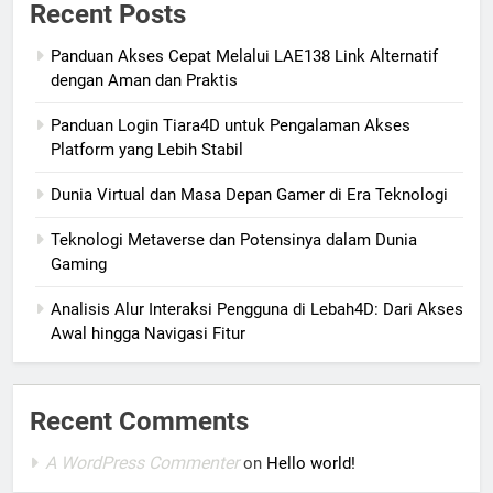
Recent Posts
Panduan Akses Cepat Melalui LAE138 Link Alternatif
dengan Aman dan Praktis
Panduan Login Tiara4D untuk Pengalaman Akses
Platform yang Lebih Stabil
Dunia Virtual dan Masa Depan Gamer di Era Teknologi
Teknologi Metaverse dan Potensinya dalam Dunia
Gaming
Analisis Alur Interaksi Pengguna di Lebah4D: Dari Akses
Awal hingga Navigasi Fitur
Recent Comments
A WordPress Commenter
on
Hello world!