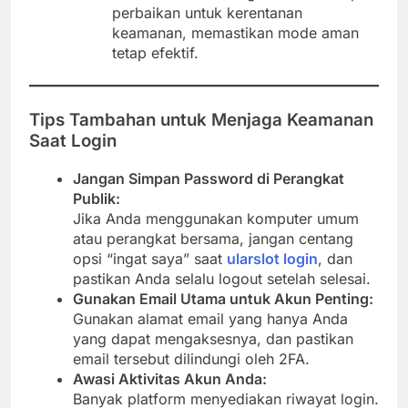
perbaikan untuk kerentanan
keamanan, memastikan mode aman
tetap efektif.
Tips Tambahan untuk Menjaga Keamanan
Saat Login
Jangan Simpan Password di Perangkat
Publik:
Jika Anda menggunakan komputer umum
atau perangkat bersama, jangan centang
opsi “ingat saya” saat
ularslot login
, dan
pastikan Anda selalu logout setelah selesai.
Gunakan Email Utama untuk Akun Penting:
Gunakan alamat email yang hanya Anda
yang dapat mengaksesnya, dan pastikan
email tersebut dilindungi oleh 2FA.
Awasi Aktivitas Akun Anda:
Banyak platform menyediakan riwayat login.