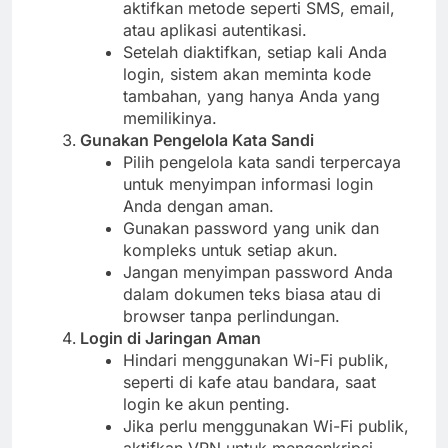
aktifkan metode seperti SMS, email,
atau aplikasi autentikasi.
Setelah diaktifkan, setiap kali Anda
login, sistem akan meminta kode
tambahan, yang hanya Anda yang
memilikinya.
Gunakan Pengelola Kata Sandi
Pilih pengelola kata sandi terpercaya
untuk menyimpan informasi login
Anda dengan aman.
Gunakan password yang unik dan
kompleks untuk setiap akun.
Jangan menyimpan password Anda
dalam dokumen teks biasa atau di
browser tanpa perlindungan.
Login di Jaringan Aman
Hindari menggunakan Wi-Fi publik,
seperti di kafe atau bandara, saat
login ke akun penting.
Jika perlu menggunakan Wi-Fi publik,