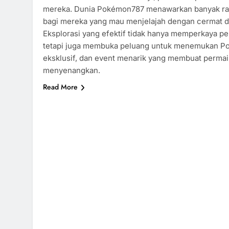
mereka. Dunia Pokémon787 menawarkan banyak rah
bagi mereka yang mau menjelajah dengan cermat da
Eksplorasi yang efektif tidak hanya memperkaya p
tetapi juga membuka peluang untuk menemukan Po
eksklusif, dan event menarik yang membuat perma
menyenangkan.
Read More