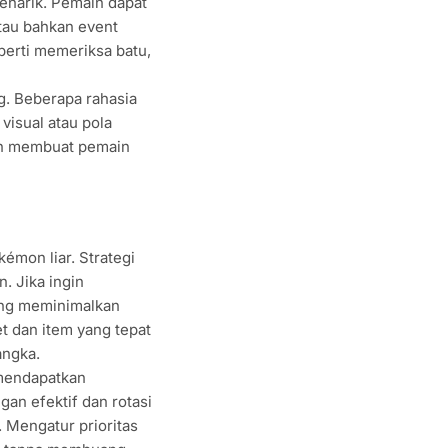
narik. Pemain dapat
tau bahkan event
perti memeriksa batu,
g. Beberapa rahasia
visual atau pola
dan membuat pemain
émon liar. Strategi
. Jika ingin
ang meminimalkan
 dan item yang tepat
angka.
 mendapatkan
an efektif dan rotasi
 Mengatur prioritas