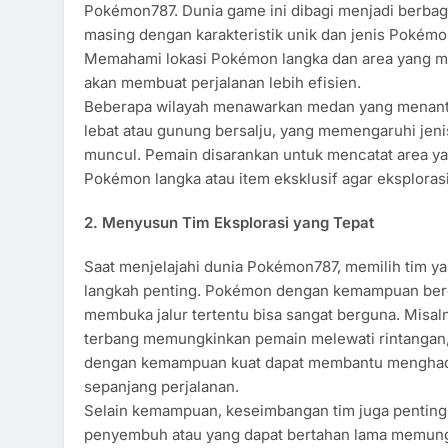
Pokémon787. Dunia game ini dibagi menjadi berbag
masing dengan karakteristik unik dan jenis Pokémo
Memahami lokasi Pokémon langka dan area yang me
akan membuat perjalanan lebih efisien.
Beberapa wilayah menawarkan medan yang menanta
lebat atau gunung bersalju, yang memengaruhi je
muncul. Pemain disarankan untuk mencatat area y
Pokémon langka atau item eksklusif agar eksplorasi
2. Menyusun Tim Eksplorasi yang Tepat
Saat menjelajahi dunia Pokémon787, memilih tim ya
langkah penting. Pokémon dengan kemampuan berg
membuka jalur tertentu bisa sangat berguna. Misal
terbang memungkinkan pemain melewati rintanga
dengan kemampuan kuat dapat membantu menghada
sepanjang perjalanan.
Selain kemampuan, keseimbangan tim juga penting
penyembuh atau yang dapat bertahan lama memung