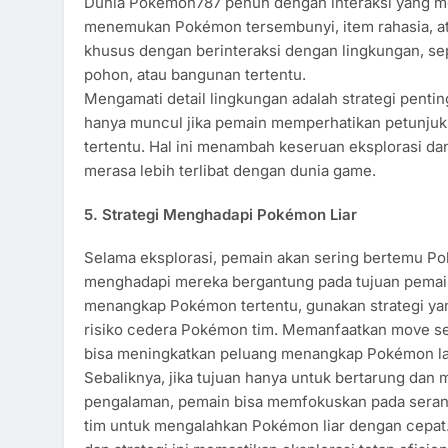
Dunia Pokémon787 penuh dengan interaksi yang me
menemukan Pokémon tersembunyi, item rahasia, a
khusus dengan berinteraksi dengan lingkungan, se
pohon, atau bangunan tertentu.
Mengamati detail lingkungan adalah strategi pentin
hanya muncul jika pemain memperhatikan petunjuk 
tertentu. Hal ini menambah keseruan eksplorasi 
merasa lebih terlibat dengan dunia game.
5. Strategi Menghadapi Pokémon Liar
Selama eksplorasi, pemain akan sering bertemu Pok
menghadapi mereka bergantung pada tujuan pemain
menangkap Pokémon tertentu, gunakan strategi y
risiko cedera Pokémon tim. Memanfaatkan move set
bisa meningkatkan peluang menangkap Pokémon l
Sebaliknya, jika tujuan hanya untuk bertarung dan
pengalaman, pemain bisa memfokuskan pada serang
tim untuk mengalahkan Pokémon liar dengan cepat.