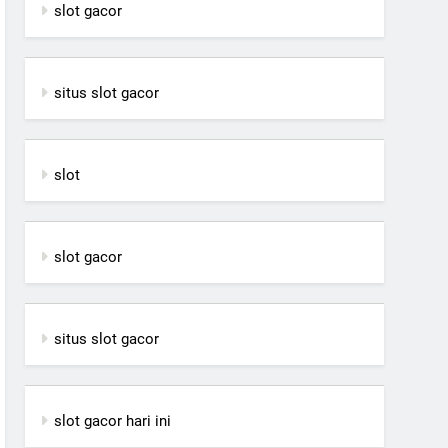
slot gacor
situs slot gacor
slot
slot gacor
situs slot gacor
slot gacor hari ini