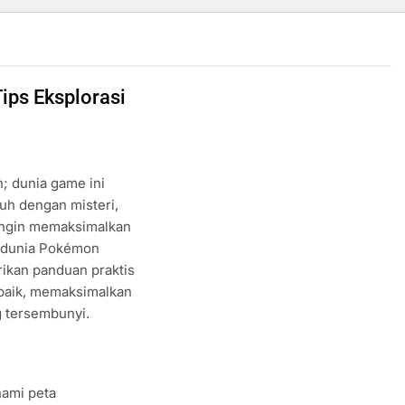
ps Eksplorasi
; dunia game ini
uh dengan misteri,
 ingin memaksimalkan
i dunia Pokémon
rikan panduan praktis
rbaik, memaksimalkan
 tersembunyi.
hami peta