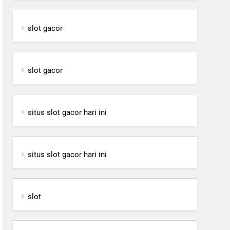
slot gacor
slot gacor
situs slot gacor hari ini
situs slot gacor hari ini
slot