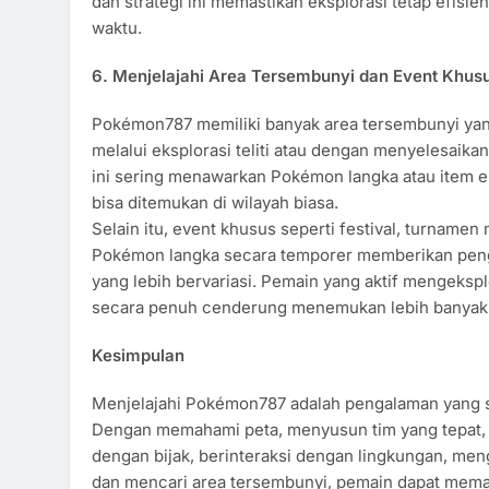
dan strategi ini memastikan eksplorasi tetap efis
waktu.
6. Menjelajahi Area Tersembunyi dan Event Khus
Pokémon787 memiliki banyak area tersembunyi yan
melalui eksplorasi teliti atau dengan menyelesaikan
ini sering menawarkan Pokémon langka atau item ek
bisa ditemukan di wilayah biasa.
Selain itu, event khusus seperti festival, turnamen
Pokémon langka secara temporer memberikan peng
yang lebih bervariasi. Pemain yang aktif mengeksp
secara penuh cenderung menemukan lebih banyak 
Kesimpulan
Menjelajahi Pokémon787 adalah pengalaman yang se
Dengan memahami peta, menyusun tim yang tepat
dengan bijak, berinteraksi dengan lingkungan, men
dan mencari area tersembunyi, pemain dapat mema