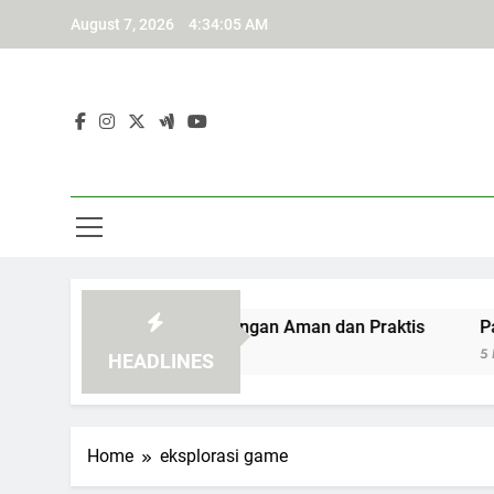
Skip
August 7, 2026
4:34:06 AM
to
content
Buc
Buckfastl
Link Alternatif dengan Aman dan Praktis
Panduan Login
5 Months Ago
HEADLINES
Home
eksplorasi game