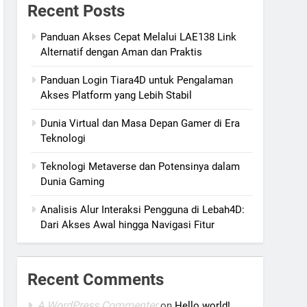
Recent Posts
Panduan Akses Cepat Melalui LAE138 Link
Alternatif dengan Aman dan Praktis
Panduan Login Tiara4D untuk Pengalaman
Akses Platform yang Lebih Stabil
Dunia Virtual dan Masa Depan Gamer di Era
Teknologi
Teknologi Metaverse dan Potensinya dalam
Dunia Gaming
Analisis Alur Interaksi Pengguna di Lebah4D:
Dari Akses Awal hingga Navigasi Fitur
Recent Comments
A WordPress Commenter
on
Hello world!