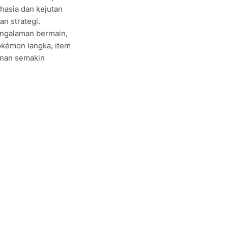
asia dan kejutan
n strategi.
engalaman bermain,
kémon langka, item
inan semakin