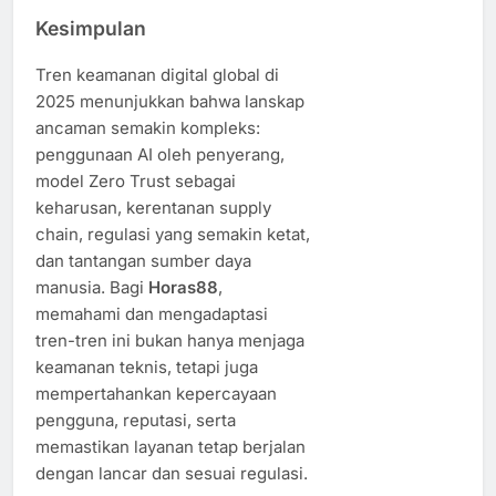
Kesimpulan
Tren keamanan digital global di
2025 menunjukkan bahwa lanskap
ancaman semakin kompleks:
penggunaan AI oleh penyerang,
model Zero Trust sebagai
keharusan, kerentanan supply
chain, regulasi yang semakin ketat,
dan tantangan sumber daya
manusia. Bagi
Horas88
,
memahami dan mengadaptasi
tren-tren ini bukan hanya menjaga
keamanan teknis, tetapi juga
mempertahankan kepercayaan
pengguna, reputasi, serta
memastikan layanan tetap berjalan
dengan lancar dan sesuai regulasi.