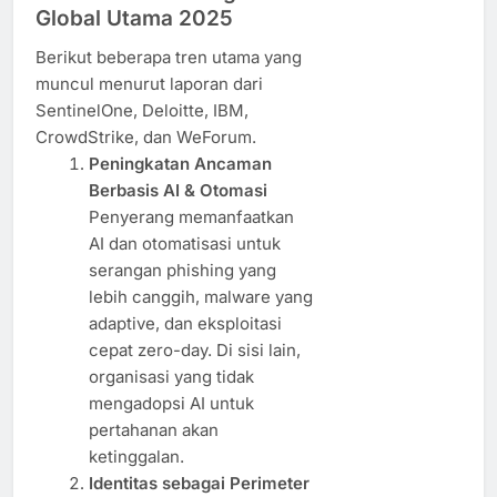
Global Utama 2025
Berikut beberapa tren utama yang
muncul menurut laporan dari
SentinelOne, Deloitte, IBM,
CrowdStrike, dan WeForum.
Peningkatan Ancaman
Berbasis AI & Otomasi
Penyerang memanfaatkan
AI dan otomatisasi untuk
serangan phishing yang
lebih canggih, malware yang
adaptive, dan eksploitasi
cepat zero-day. Di sisi lain,
organisasi yang tidak
mengadopsi AI untuk
pertahanan akan
ketinggalan.
Identitas sebagai Perimeter