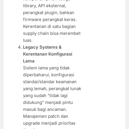
library, API eksternal,
perangkat plugin, bahkan
firmware perangkat keras.
Kerentanan di satu bagian
supply chain bisa merembet
luas.
Legacy Systems &
Kerentanan Konfigurasi
Lama
Sistem lama yang tidak
diperbaharui, konfigurasi
standar/standar keamanan
yang lemah, perangkat lunak
yang sudah “tidak lagi
didukung” menjadi pintu
masuk bagi ancaman.
Manajemen patch dan
upgrade menjadi prioritas