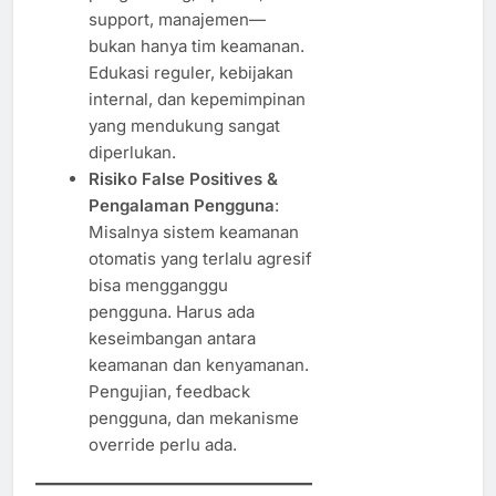
support, manajemen—
bukan hanya tim keamanan.
Edukasi reguler, kebijakan
internal, dan kepemimpinan
yang mendukung sangat
diperlukan.
Risiko False Positives &
Pengalaman Pengguna
:
Misalnya sistem keamanan
otomatis yang terlalu agresif
bisa mengganggu
pengguna. Harus ada
keseimbangan antara
keamanan dan kenyamanan.
Pengujian, feedback
pengguna, dan mekanisme
override perlu ada.