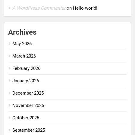
A WordPress Commenter
on
Hello world!
Archives
May 2026
March 2026
February 2026
January 2026
December 2025
November 2025
October 2025
September 2025