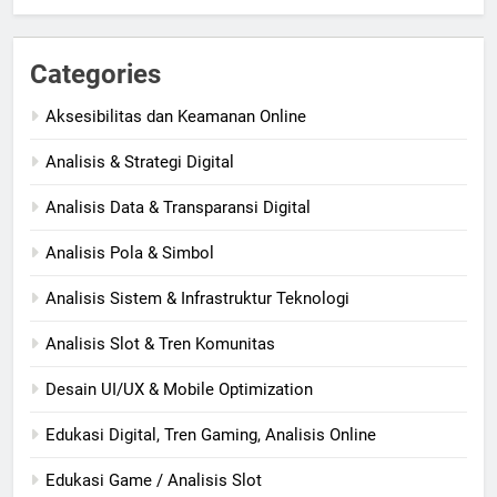
Categories
Aksesibilitas dan Keamanan Online
Analisis & Strategi Digital
Analisis Data & Transparansi Digital
Analisis Pola & Simbol
Analisis Sistem & Infrastruktur Teknologi
Analisis Slot & Tren Komunitas
Desain UI/UX & Mobile Optimization
Edukasi Digital, Tren Gaming, Analisis Online
Edukasi Game / Analisis Slot