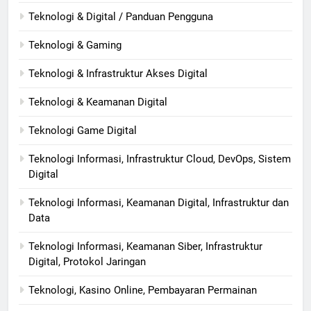
Teknologi & Digital / Panduan Pengguna
Teknologi & Gaming
Teknologi & Infrastruktur Akses Digital
Teknologi & Keamanan Digital
Teknologi Game Digital
Teknologi Informasi, Infrastruktur Cloud, DevOps, Sistem
Digital
Teknologi Informasi, Keamanan Digital, Infrastruktur dan
Data
Teknologi Informasi, Keamanan Siber, Infrastruktur
Digital, Protokol Jaringan
Teknologi, Kasino Online, Pembayaran Permainan