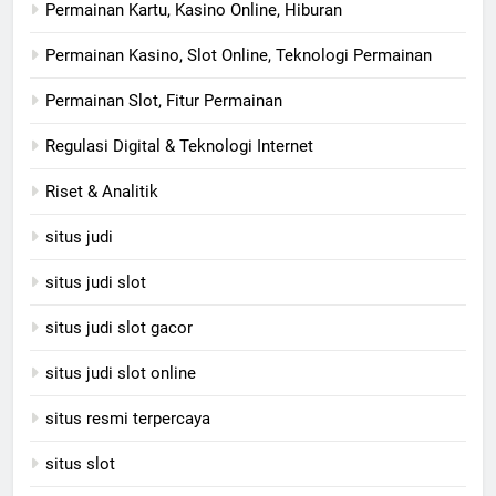
Permainan Kartu, Kasino Online, Hiburan
Permainan Kasino, Slot Online, Teknologi Permainan
Permainan Slot, Fitur Permainan
Regulasi Digital & Teknologi Internet
Riset & Analitik
situs judi
situs judi slot
situs judi slot gacor
situs judi slot online
situs resmi terpercaya
situs slot