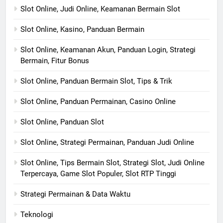
Slot Online, Judi Online, Keamanan Bermain Slot
Slot Online, Kasino, Panduan Bermain
Slot Online, Keamanan Akun, Panduan Login, Strategi
Bermain, Fitur Bonus
Slot Online, Panduan Bermain Slot, Tips & Trik
Slot Online, Panduan Permainan, Casino Online
Slot Online, Panduan Slot
Slot Online, Strategi Permainan, Panduan Judi Online
Slot Online, Tips Bermain Slot, Strategi Slot, Judi Online
Terpercaya, Game Slot Populer, Slot RTP Tinggi
Strategi Permainan & Data Waktu
Teknologi