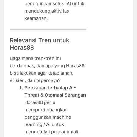
penggunaan solusi AI untuk
mendukung aktivitas
keamanan.
Relevansi Tren untuk
Horas88
Bagaimana tren-tren ini
berdampak, dan apa yang Horas88
bisa lakukan agar tetap aman,
efisien, dan tepercaya?
Persiapan terhadap AI-
Threat & Otomasi Serangan
Horas88 perlu
mempertimbangkan
penggunaan machine
learning / AI untuk
mendeteksi pola anomali,