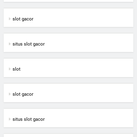
slot gacor
situs slot gacor
slot
slot gacor
situs slot gacor