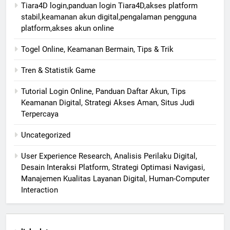
Tiara4D login,panduan login Tiara4D,akses platform
stabil,keamanan akun digital,pengalaman pengguna
platform,akses akun online
Togel Online, Keamanan Bermain, Tips & Trik
Tren & Statistik Game
Tutorial Login Online, Panduan Daftar Akun, Tips
Keamanan Digital, Strategi Akses Aman, Situs Judi
Terpercaya
Uncategorized
User Experience Research, Analisis Perilaku Digital,
Desain Interaksi Platform, Strategi Optimasi Navigasi,
Manajemen Kualitas Layanan Digital, Human-Computer
Interaction