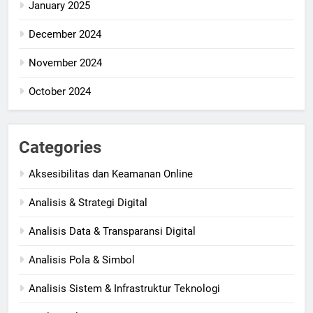
January 2025
December 2024
November 2024
October 2024
Categories
Aksesibilitas dan Keamanan Online
Analisis & Strategi Digital
Analisis Data & Transparansi Digital
Analisis Pola & Simbol
Analisis Sistem & Infrastruktur Teknologi