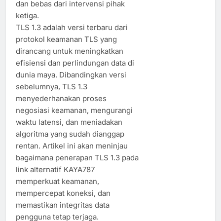
dan bebas dari intervensi pihak
ketiga.
TLS 1.3 adalah versi terbaru dari
protokol keamanan TLS yang
dirancang untuk meningkatkan
efisiensi dan perlindungan data di
dunia maya. Dibandingkan versi
sebelumnya, TLS 1.3
menyederhanakan proses
negosiasi keamanan, mengurangi
waktu latensi, dan meniadakan
algoritma yang sudah dianggap
rentan. Artikel ini akan meninjau
bagaimana penerapan TLS 1.3 pada
link alternatif KAYA787
memperkuat keamanan,
mempercepat koneksi, dan
memastikan integritas data
pengguna tetap terjaga.