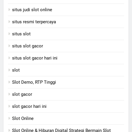
situs judi slot online
situs resmi terpercaya
situs slot
situs slot gacor
situs slot gacor hari ini
slot
Slot Demo, RTP Tinggi
slot gacor
slot gacor hari ini
Slot Online
Slot Online & Hiburan Digital Strategi Bermain Slot