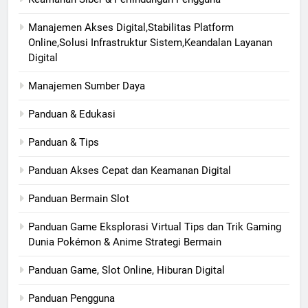
Manajemen Akses Digital,Stabilitas Platform
Online,Solusi Infrastruktur Sistem,Keandalan Layanan
Digital
Manajemen Sumber Daya
Panduan & Edukasi
Panduan & Tips
Panduan Akses Cepat dan Keamanan Digital
Panduan Bermain Slot
Panduan Game Eksplorasi Virtual Tips dan Trik Gaming
Dunia Pokémon & Anime Strategi Bermain
Panduan Game, Slot Online, Hiburan Digital
Panduan Pengguna