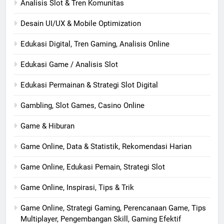
Analisis Slot & Tren Komunitas
Desain UI/UX & Mobile Optimization
Edukasi Digital, Tren Gaming, Analisis Online
Edukasi Game / Analisis Slot
Edukasi Permainan & Strategi Slot Digital
Gambling, Slot Games, Casino Online
Game & Hiburan
Game Online, Data & Statistik, Rekomendasi Harian
Game Online, Edukasi Pemain, Strategi Slot
Game Online, Inspirasi, Tips & Trik
Game Online, Strategi Gaming, Perencanaan Game, Tips
Multiplayer, Pengembangan Skill, Gaming Efektif