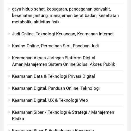
gaya hidup sehat, kebugaran, pencegahan penyakit,
kesehatan jantung, manajemen berat badan, kesehatan
metabolik, aktivitas fisik
Judi Online, Teknologi Keuangan, Keamanan Internet
Kasino Online, Permainan Slot, Panduan Judi
Keamanan Akses Jaringan,Platform Digital
Aman,Manajemen Sistem Online,Solusi Akses Publik
Keamanan Data & Teknologi Privasi Digital
Keamanan Digital, Panduan Online, Teknologi
Keamanan Digital, UX & Teknologi Web
Keamanan Siber / Teknologi & Strategi / Manajemen
Risiko
Keamanan Siber & Perlindungan Pengguna