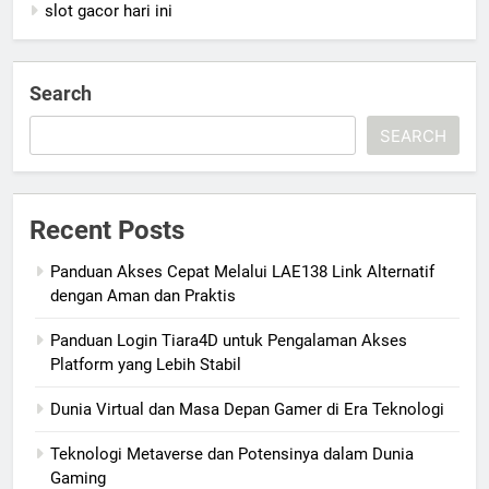
slot gacor hari ini
Search
SEARCH
Recent Posts
Panduan Akses Cepat Melalui LAE138 Link Alternatif
dengan Aman dan Praktis
Panduan Login Tiara4D untuk Pengalaman Akses
Platform yang Lebih Stabil
Dunia Virtual dan Masa Depan Gamer di Era Teknologi
Teknologi Metaverse dan Potensinya dalam Dunia
Gaming