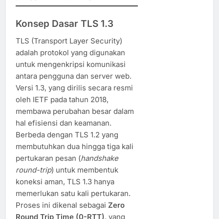
Konsep Dasar TLS 1.3
TLS (Transport Layer Security)
adalah protokol yang digunakan
untuk mengenkripsi komunikasi
antara pengguna dan server web.
Versi 1.3, yang dirilis secara resmi
oleh IETF pada tahun 2018,
membawa perubahan besar dalam
hal efisiensi dan keamanan.
Berbeda dengan TLS 1.2 yang
membutuhkan dua hingga tiga kali
pertukaran pesan (
handshake
round-trip
) untuk membentuk
koneksi aman, TLS 1.3 hanya
memerlukan satu kali pertukaran.
Proses ini dikenal sebagai
Zero
Round Trip Time (0-RTT)
, yang