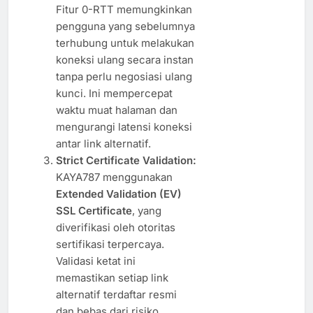
Fitur 0-RTT memungkinkan
pengguna yang sebelumnya
terhubung untuk melakukan
koneksi ulang secara instan
tanpa perlu negosiasi ulang
kunci. Ini mempercepat
waktu muat halaman dan
mengurangi latensi koneksi
antar link alternatif.
Strict Certificate Validation:
KAYA787 menggunakan
Extended Validation (EV)
SSL Certificate
, yang
diverifikasi oleh otoritas
sertifikasi terpercaya.
Validasi ketat ini
memastikan setiap link
alternatif terdaftar resmi
dan bebas dari risiko