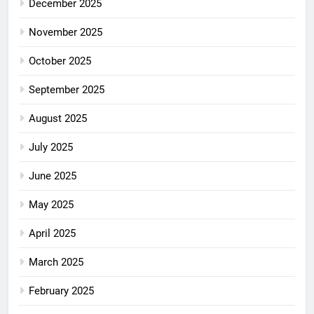
December 2025
November 2025
October 2025
September 2025
August 2025
July 2025
June 2025
May 2025
April 2025
March 2025
February 2025