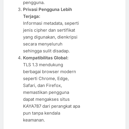
pengguna.
Privasi Pengguna Lebih
Terjaga:
Informasi metadata, seperti
jenis cipher dan sertifikat
yang digunakan, dienkripsi
secara menyeluruh
sehingga sulit disadap.
Kompatibilitas Global:
TLS 1.3 mendukung
berbagai browser modern
seperti Chrome, Edge,
Safari, dan Firefox,
memastikan pengguna
dapat mengakses situs
KAYA787 dari perangkat apa
pun tanpa kendala
keamanan.