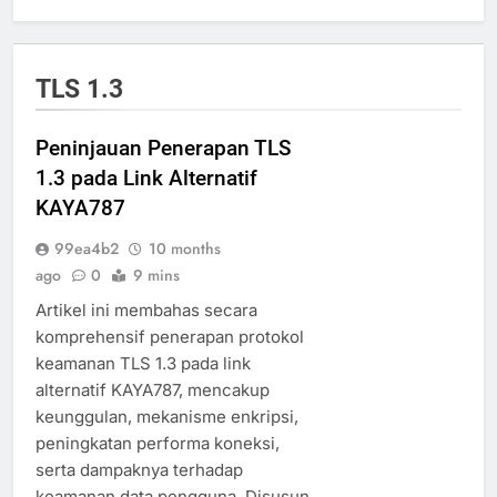
TLS 1.3
Peninjauan Penerapan TLS
1.3 pada Link Alternatif
KAYA787
99ea4b2
10 months
ago
0
9 mins
Artikel ini membahas secara
komprehensif penerapan protokol
keamanan TLS 1.3 pada link
alternatif KAYA787, mencakup
keunggulan, mekanisme enkripsi,
peningkatan performa koneksi,
serta dampaknya terhadap
keamanan data pengguna. Disusun