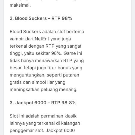
maksimal.
2.
Blood Suckers
– RTP 98%
Blood Suckers adalah slot bertema
vampir dari NetEnt yang juga
terkenal dengan RTP yang sangat
tinggi, yaitu sekitar 98%. Game ini
tidak hanya menawarkan RTP yang
besar, tetapi juga fitur bonus yang
menguntungkan, seperti putaran
gratis dan simbol liar yang
meningkatkan peluang menang.
3.
Jackpot 6000
– RTP 98.8%
Slot ini adalah permainan klasik
lainnya yang terkenal di kalangan
penggemar slot. Jackpot 6000