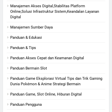
Manajemen Akses Digital,Stabilitas Platform
Online,Solusi Infrastruktur Sistem,Keandalan Layanan
Digital
Manajemen Sumber Daya
Panduan & Edukasi
Panduan & Tips
Panduan Akses Cepat dan Keamanan Digital
Panduan Bermain Slot
Panduan Game Eksplorasi Virtual Tips dan Trik Gaming
Dunia Pokémon & Anime Strategi Bermain
Panduan Game, Slot Online, Hiburan Digital
Panduan Pengguna