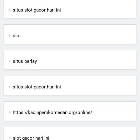
situs slot gacor hari ini
slot
situs parlay
situs slot gacor hari ini
https://kadinpemkomedan.org/online/
slot gacor hari ini