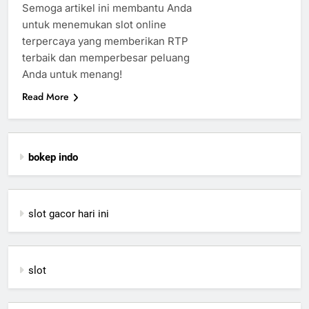
Semoga artikel ini membantu Anda
untuk menemukan slot online
terpercaya yang memberikan RTP
terbaik dan memperbesar peluang
Anda untuk menang!
Read More
bokep indo
slot gacor hari ini
slot