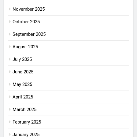
November 2025
October 2025
September 2025
August 2025
July 2025
June 2025
May 2025
April 2025
March 2025
February 2025
January 2025