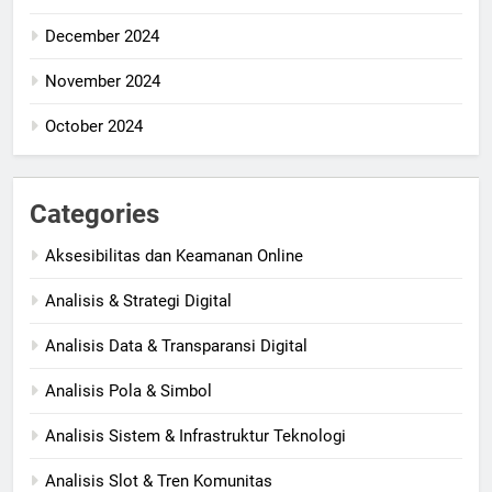
December 2024
November 2024
October 2024
Categories
Aksesibilitas dan Keamanan Online
Analisis & Strategi Digital
Analisis Data & Transparansi Digital
Analisis Pola & Simbol
Analisis Sistem & Infrastruktur Teknologi
Analisis Slot & Tren Komunitas