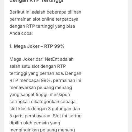
Berikut ini adalah beberapa pilihan
permainan slot online terpercaya
dengan RTP tertinggi yang bisa
Anda coba:
1.
Mega Joker
– RTP 99%
Mega Joker dari NetEnt adalah
salah satu slot dengan RTP
tertinggi yang pernah ada. Dengan
RTP mencapai 99%, permainan ini
menawarkan peluang menang
yang sangat tinggi, meskipun
seringkali dikategorikan sebagai
slot klasik dengan 3 gulungan dan
5 garis pembayaran. Slot ini sering
dipilih oleh pemain yang
menginginkan peluang menang