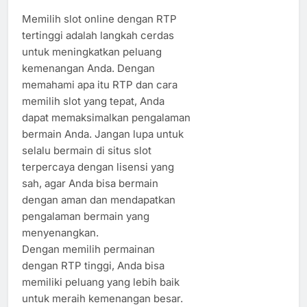
Memilih slot online dengan RTP
tertinggi adalah langkah cerdas
untuk meningkatkan peluang
kemenangan Anda. Dengan
memahami apa itu RTP dan cara
memilih slot yang tepat, Anda
dapat memaksimalkan pengalaman
bermain Anda. Jangan lupa untuk
selalu bermain di situs slot
terpercaya dengan lisensi yang
sah, agar Anda bisa bermain
dengan aman dan mendapatkan
pengalaman bermain yang
menyenangkan.
Dengan memilih permainan
dengan RTP tinggi, Anda bisa
memiliki peluang yang lebih baik
untuk meraih kemenangan besar.