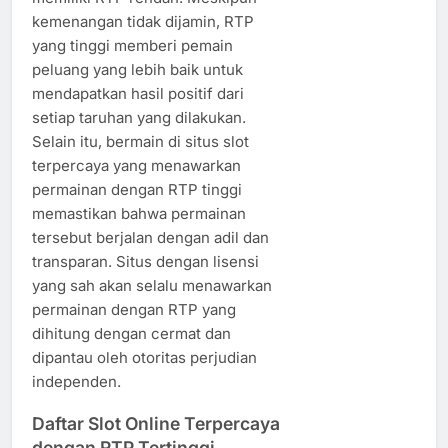
kemenangan tidak dijamin, RTP
yang tinggi memberi pemain
peluang yang lebih baik untuk
mendapatkan hasil positif dari
setiap taruhan yang dilakukan.
Selain itu, bermain di situs slot
terpercaya yang menawarkan
permainan dengan RTP tinggi
memastikan bahwa permainan
tersebut berjalan dengan adil dan
transparan. Situs dengan lisensi
yang sah akan selalu menawarkan
permainan dengan RTP yang
dihitung dengan cermat dan
dipantau oleh otoritas perjudian
independen.
Daftar Slot Online Terpercaya
dengan RTP Tertinggi