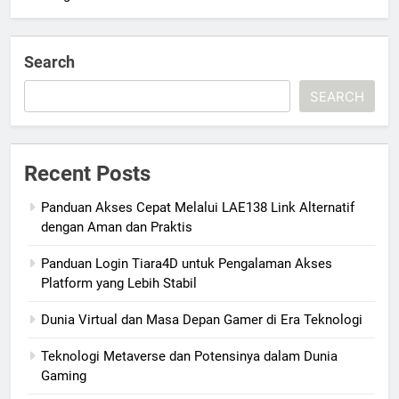
Search
SEARCH
Recent Posts
Panduan Akses Cepat Melalui LAE138 Link Alternatif
dengan Aman dan Praktis
Panduan Login Tiara4D untuk Pengalaman Akses
Platform yang Lebih Stabil
Dunia Virtual dan Masa Depan Gamer di Era Teknologi
Teknologi Metaverse dan Potensinya dalam Dunia
Gaming