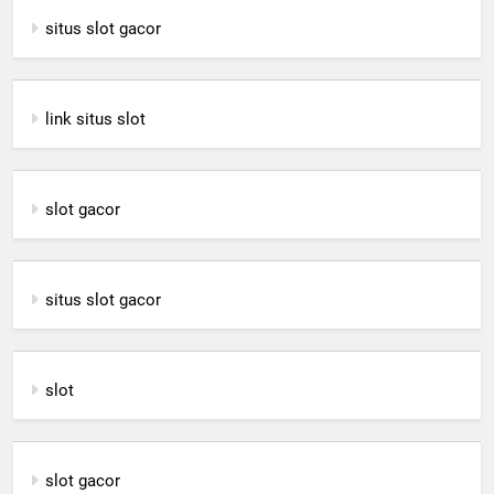
situs slot gacor
link situs slot
slot gacor
situs slot gacor
slot
slot gacor