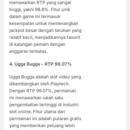
menawarkan RTP yang sangat
tinggi, yakni 98.8%. Fitur unik
dalam game ini termasuk
kesempatan untuk memenangkan
jackpot besar dengan taruhan yang
relatif kecil, menjadikannya favorit
di kalangan pemain dengan
anggaran terbatas.
4.
Ugga Bugga
– RTP 99.07%
Ugga Bugga adalah slot video yang
dikembangkan oleh Playtech.
Dengan RTP 99.07%, permainan
ini menawarkan salah satu
pengembalian tertinggi di industri
slot online. Fitur utama dari
permainan ini adalah putaran gratis
yang memberikan peluang lebih