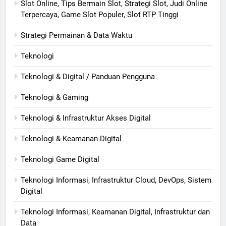
Slot Online, Tips Bermain Slot, Strategi Slot, Judi Online
Terpercaya, Game Slot Populer, Slot RTP Tinggi
Strategi Permainan & Data Waktu
Teknologi
Teknologi & Digital / Panduan Pengguna
Teknologi & Gaming
Teknologi & Infrastruktur Akses Digital
Teknologi & Keamanan Digital
Teknologi Game Digital
Teknologi Informasi, Infrastruktur Cloud, DevOps, Sistem
Digital
Teknologi Informasi, Keamanan Digital, Infrastruktur dan
Data