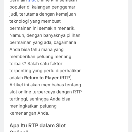
populer di kalangan penggemar
judi, terutama dengan kemajuan
teknologi yang membuat
permainan ini semakin menarik.
Namun, dengan banyaknya pilihan
permainan yang ada, bagaimana
Anda bisa tahu mana yang
memberikan peluang menang
terbaik? Salah satu faktor
terpenting yang perlu diperhatikan
adalah
Return to Player
(RTP).
Artikel ini akan membahas tentang
slot online terpercaya dengan RTP
tertinggi, sehingga Anda bisa
meningkatkan peluang
kemenangan Anda.
Apa Itu RTP dalam Slot