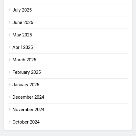
July 2025
June 2025
May 2025
April 2025
March 2025
February 2025
January 2025
December 2024
November 2024
October 2024