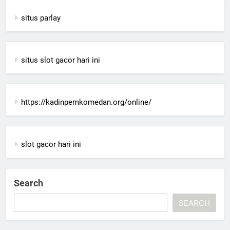
situs parlay
situs slot gacor hari ini
https://kadinpemkomedan.org/online/
slot gacor hari ini
Search
SEARCH