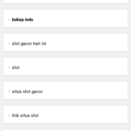
bokep indo
slot gacor hari ini
slot
situs slot gacor
link situs slot