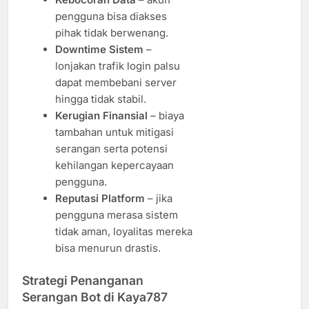
pengguna bisa diakses
pihak tidak berwenang.
Downtime Sistem
–
lonjakan trafik login palsu
dapat membebani server
hingga tidak stabil.
Kerugian Finansial
– biaya
tambahan untuk mitigasi
serangan serta potensi
kehilangan kepercayaan
pengguna.
Reputasi Platform
– jika
pengguna merasa sistem
tidak aman, loyalitas mereka
bisa menurun drastis.
Strategi Penanganan
Serangan Bot di Kaya787