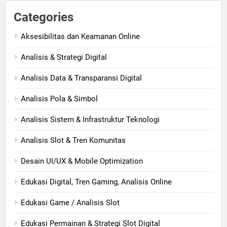
Categories
Aksesibilitas dan Keamanan Online
Analisis & Strategi Digital
Analisis Data & Transparansi Digital
Analisis Pola & Simbol
Analisis Sistem & Infrastruktur Teknologi
Analisis Slot & Tren Komunitas
Desain UI/UX & Mobile Optimization
Edukasi Digital, Tren Gaming, Analisis Online
Edukasi Game / Analisis Slot
Edukasi Permainan & Strategi Slot Digital