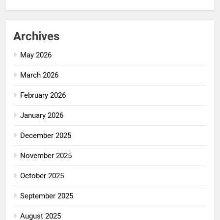
Archives
May 2026
March 2026
February 2026
January 2026
December 2025
November 2025
October 2025
September 2025
August 2025