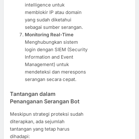
intelligence untuk
memblokir IP atau domain
yang sudah diketahui
sebagai sumber serangan.
Monitoring Real-Time
Menghubungkan sistem
login dengan SIEM (Security
Information and Event
Management) untuk
mendeteksi dan merespons
serangan secara cepat.
Tantangan dalam
Penanganan Serangan Bot
Meskipun strategi proteksi sudah
diterapkan, ada sejumlah
tantangan yang tetap harus
dihadapi: