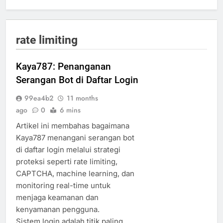
rate limiting
Kaya787: Penanganan
Serangan Bot di Daftar Login
99ea4b2
11 months
ago
0
6 mins
Artikel ini membahas bagaimana
Kaya787 menangani serangan bot
di daftar login melalui strategi
proteksi seperti rate limiting,
CAPTCHA, machine learning, dan
monitoring real-time untuk
menjaga keamanan dan
kenyamanan pengguna.
Sistem login adalah titik paling