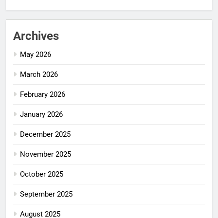
Archives
May 2026
March 2026
February 2026
January 2026
December 2025
November 2025
October 2025
September 2025
August 2025