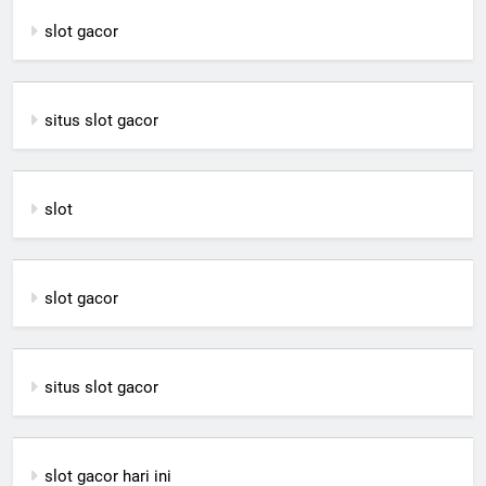
slot gacor
situs slot gacor
slot
slot gacor
situs slot gacor
slot gacor hari ini