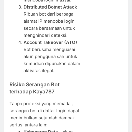
Distributed Botnet Attack
Ribuan bot dari berbagai
alamat IP mencoba login
secara bersamaan untuk
menghindari deteksi.
Account Takeover (ATO)
Bot berusaha menguasai
akun pengguna sah untuk
kemudian digunakan dalam
aktivitas ilegal.
Risiko Serangan Bot
terhadap Kaya787
Tanpa proteksi yang memadai,
serangan bot di daftar login dapat
menimbulkan sejumlah dampak
serius, antara lain:
Kebocoran Data
– akun