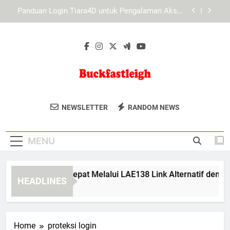
Platform yang Lebih Stabil
Skip
Dunia Virtual dan Masa Depan Gamer di Era
to
Teknologi
content
Teknologi Metaverse dan Potensinya dalam Dunia
Gaming
Panduan Akses Cepat Melalui LAE138 Link
Alternatif dengan Aman dan Praktis
Panduan Login Tiara4D untuk Pengalaman Akses
Platform yang Lebih Stabil
Buckfastleigh
Buckfastleigh Menyediakan Informasi
Dunia Virtual dan Masa Depan Gamer di Era
NEWSLETTER
RANDOM NEWS
Lengkap Tentang Komunitas Dan
Teknologi
Kegiatan Lokal Di Area Buckfastleigh.
Teknologi Metaverse dan Potensinya dalam Dunia
Gaming
MENU
Panduan Akses Cepat Melalui LAE138 Link Alternatif dengan 
HEADLINES
3 Months Ago
Home
proteksi login