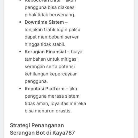
pengguna bisa diakses
pihak tidak berwenang.
Downtime Sistem
–
lonjakan trafik login palsu
dapat membebani server
hingga tidak stabil.
Kerugian Finansial
– biaya
tambahan untuk mitigasi
serangan serta potensi
kehilangan kepercayaan
pengguna.
Reputasi Platform
– jika
pengguna merasa sistem
tidak aman, loyalitas mereka
bisa menurun drastis.
Strategi Penanganan
Serangan Bot di Kaya787