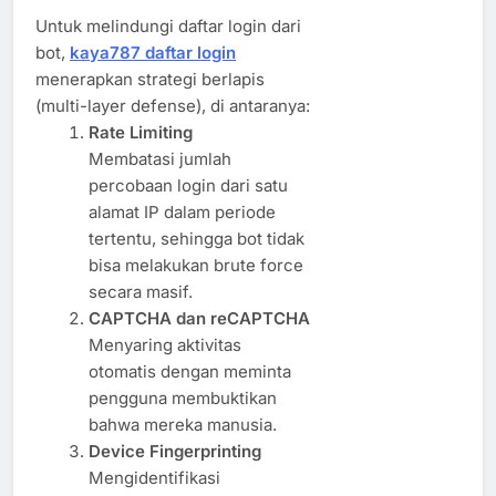
Untuk melindungi daftar login dari
bot,
kaya787 daftar login
menerapkan strategi berlapis
(multi-layer defense), di antaranya:
Rate Limiting
Membatasi jumlah
percobaan login dari satu
alamat IP dalam periode
tertentu, sehingga bot tidak
bisa melakukan brute force
secara masif.
CAPTCHA dan reCAPTCHA
Menyaring aktivitas
otomatis dengan meminta
pengguna membuktikan
bahwa mereka manusia.
Device Fingerprinting
Mengidentifikasi