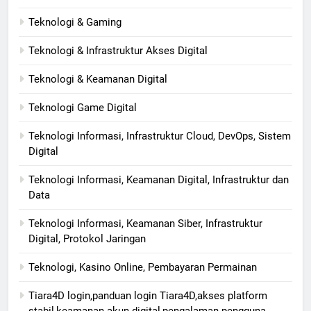
Teknologi & Gaming
Teknologi & Infrastruktur Akses Digital
Teknologi & Keamanan Digital
Teknologi Game Digital
Teknologi Informasi, Infrastruktur Cloud, DevOps, Sistem
Digital
Teknologi Informasi, Keamanan Digital, Infrastruktur dan
Data
Teknologi Informasi, Keamanan Siber, Infrastruktur
Digital, Protokol Jaringan
Teknologi, Kasino Online, Pembayaran Permainan
Tiara4D login,panduan login Tiara4D,akses platform