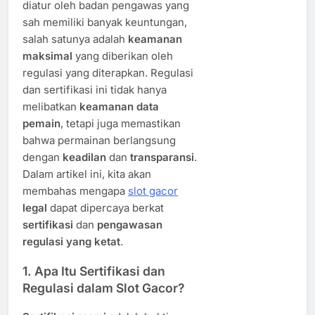
diatur oleh badan pengawas yang
sah memiliki banyak keuntungan,
salah satunya adalah
keamanan
maksimal
yang diberikan oleh
regulasi yang diterapkan. Regulasi
dan sertifikasi ini tidak hanya
melibatkan
keamanan data
pemain
, tetapi juga memastikan
bahwa permainan berlangsung
dengan
keadilan
dan
transparansi
.
Dalam artikel ini, kita akan
membahas mengapa
slot gacor
legal
dapat dipercaya berkat
sertifikasi
dan
pengawasan
regulasi yang ketat
.
1. Apa Itu Sertifikasi dan
Regulasi dalam Slot Gacor?