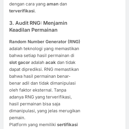
dengan cara yang
aman
dan
terverifikasi
.
3. Audit RNG: Menjamin
Keadilan Permainan
Random Number Generator (RNG)
adalah teknologi yang memastikan
bahwa setiap hasil permainan di
slot gacor
adalah
acak
dan tidak
dapat diprediksi. RNG memastikan
bahwa hasil permainan benar-
benar adil dan tidak dimanipulasi
oleh faktor eksternal. Tanpa
adanya RNG yang terverifikasi,
hasil permainan bisa saja
dimanipulasi, yang jelas merugikan
pemain.
Platform yang memiliki
sertifikasi