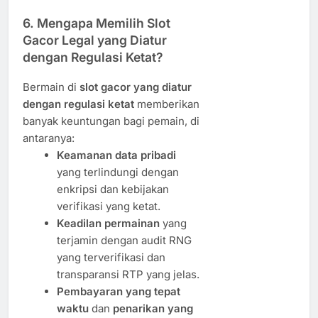
6. Mengapa Memilih Slot
Gacor Legal yang Diatur
dengan Regulasi Ketat?
Bermain di
slot gacor yang diatur
dengan regulasi ketat
memberikan
banyak keuntungan bagi pemain, di
antaranya:
Keamanan data pribadi
yang terlindungi dengan
enkripsi dan kebijakan
verifikasi yang ketat.
Keadilan permainan
yang
terjamin dengan audit RNG
yang terverifikasi dan
transparansi RTP yang jelas.
Pembayaran yang tepat
waktu
dan
penarikan yang