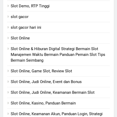
Slot Demo, RTP Tinggi
slot gacor
slot gacor hari ini
Slot Online
Slot Online & Hiburan Digital Strategi Bermain Slot
Manajemen Waktu Bermain Panduan Pemain Slot Tips
Bermain Seimbang
Slot Online, Game Slot, Review Slot
Slot Online, Judi Online, Event dan Bonus
Slot Online, Judi Online, Keamanan Bermain Slot
Slot Online, Kasino, Panduan Bermain
Slot Online, Keamanan Akun, Panduan Login, Strategi