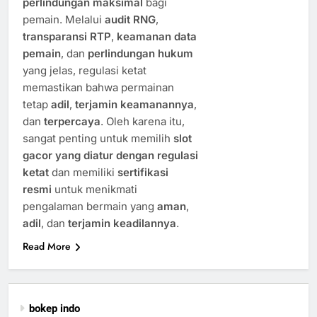
perlindungan maksimal
bagi
pemain. Melalui
audit RNG
,
transparansi RTP
,
keamanan data
pemain
, dan
perlindungan hukum
yang jelas, regulasi ketat
memastikan bahwa permainan
tetap
adil
,
terjamin keamanannya
,
dan
terpercaya
. Oleh karena itu,
sangat penting untuk memilih
slot
gacor yang diatur dengan regulasi
ketat
dan memiliki
sertifikasi
resmi
untuk menikmati
pengalaman bermain yang
aman
,
adil
, dan
terjamin keadilannya
.
Read More
bokep indo