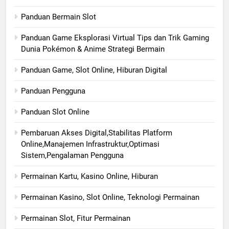
Panduan Bermain Slot
Panduan Game Eksplorasi Virtual Tips dan Trik Gaming
Dunia Pokémon & Anime Strategi Bermain
Panduan Game, Slot Online, Hiburan Digital
Panduan Pengguna
Panduan Slot Online
Pembaruan Akses Digital,Stabilitas Platform
Online,Manajemen Infrastruktur,Optimasi
Sistem,Pengalaman Pengguna
Permainan Kartu, Kasino Online, Hiburan
Permainan Kasino, Slot Online, Teknologi Permainan
Permainan Slot, Fitur Permainan