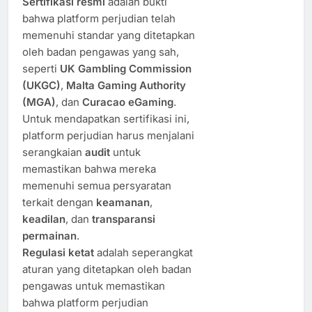
Sertifikasi resmi
adalah bukti
bahwa platform perjudian telah
memenuhi standar yang ditetapkan
oleh badan pengawas yang sah,
seperti
UK Gambling Commission
(UKGC)
,
Malta Gaming Authority
(MGA)
, dan
Curacao eGaming
.
Untuk mendapatkan sertifikasi ini,
platform perjudian harus menjalani
serangkaian
audit
untuk
memastikan bahwa mereka
memenuhi semua persyaratan
terkait dengan
keamanan
,
keadilan
, dan
transparansi
permainan
.
Regulasi ketat
adalah seperangkat
aturan yang ditetapkan oleh badan
pengawas untuk memastikan
bahwa platform perjudian