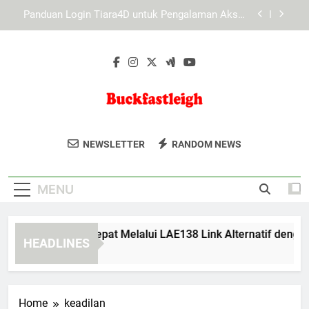
Skip
Dunia Virtual dan Masa Depan Gamer di Era
to
Teknologi
content
Teknologi Metaverse dan Potensinya dalam Dunia
Gaming
Panduan Akses Cepat Melalui LAE138 Link
Alternatif dengan Aman dan Praktis
Panduan Login Tiara4D untuk Pengalaman Akses
Platform yang Lebih Stabil
Buckfastleigh
Buckfastleigh Menyediakan Informasi
Dunia Virtual dan Masa Depan Gamer di Era
NEWSLETTER
RANDOM NEWS
Teknologi
Lengkap Tentang Komunitas Dan
Teknologi Metaverse dan Potensinya dalam Dunia
Kegiatan Lokal Di Area Buckfastleigh.
Gaming
MENU
nduan Akses Cepat Melalui LAE138 Link Alternatif dengan Am
HEADLINES
Months Ago
Home
keadilan