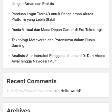
dengan Aman dan Praktis
Panduan Login Tiara4D untuk Pengalaman Akses
Platform yang Lebih Stabil
Dunia Virtual dan Masa Depan Gamer di Era Teknologi
Teknologi Metaverse dan Potensinya dalam Dunia
Gaming
Analisis Alur Interaksi Pengguna di Lebah4D: Dari Akses
Awal hingga Navigasi Fitur
Recent Comments
A WordPress Commenter
on
Hello world!
Archives