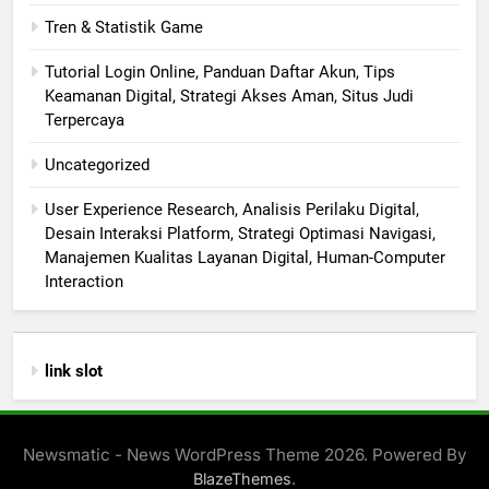
Tren & Statistik Game
Tutorial Login Online, Panduan Daftar Akun, Tips
Keamanan Digital, Strategi Akses Aman, Situs Judi
Terpercaya
Uncategorized
User Experience Research, Analisis Perilaku Digital,
Desain Interaksi Platform, Strategi Optimasi Navigasi,
Manajemen Kualitas Layanan Digital, Human-Computer
Interaction
link slot
Newsmatic - News WordPress Theme 2026. Powered By
.
BlazeThemes