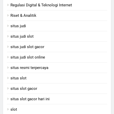
Regulasi Digital & Teknologi Internet
Riset & Analitik
situs judi
situs judi slot
situs judi slot gacor
situs judi slot online
situs resmi terpercaya
situs slot
situs slot gacor
situs slot gacor hari ini
slot