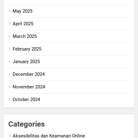
May 2025
April 2025
March 2025
February 2025
January 2025
December 2024
November 2024
October 2024
Categories
Aksesibilitas dan Keamanan Online