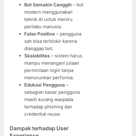
Bot Semakin Canggih
– bot
modern menggunakan
teknik AI untuk meniru
perilaku manusia.
False Positive
– pengguna
sah bisa terblokir karena
dianggap bot.
Skalabilitas
– sistem harus
mampu menangani jutaan
permintaan login tanpa
menurunkan performa.
Edukasi Pengguna
–
sebagian besar pengguna
masih kurang waspada
terhadap phishing dan
credential reuse.
Dampak terhadap User
Experience