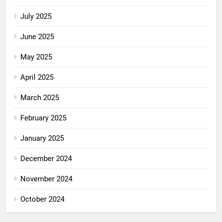
July 2025
June 2025
May 2025
April 2025
March 2025
February 2025
January 2025
December 2024
November 2024
October 2024