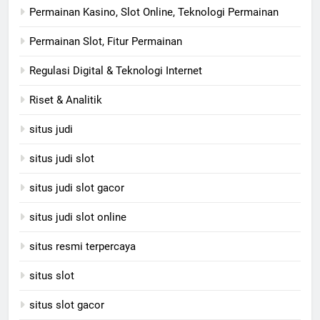
Permainan Kasino, Slot Online, Teknologi Permainan
Permainan Slot, Fitur Permainan
Regulasi Digital & Teknologi Internet
Riset & Analitik
situs judi
situs judi slot
situs judi slot gacor
situs judi slot online
situs resmi terpercaya
situs slot
situs slot gacor