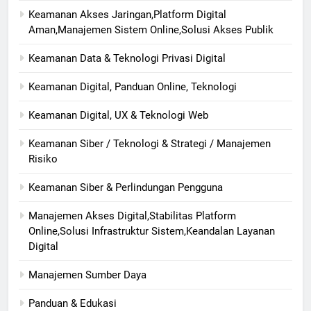
Keamanan Akses Jaringan,Platform Digital
Aman,Manajemen Sistem Online,Solusi Akses Publik
Keamanan Data & Teknologi Privasi Digital
Keamanan Digital, Panduan Online, Teknologi
Keamanan Digital, UX & Teknologi Web
Keamanan Siber / Teknologi & Strategi / Manajemen
Risiko
Keamanan Siber & Perlindungan Pengguna
Manajemen Akses Digital,Stabilitas Platform
Online,Solusi Infrastruktur Sistem,Keandalan Layanan
Digital
Manajemen Sumber Daya
Panduan & Edukasi