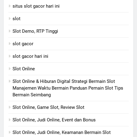
situs slot gacor hari ini
slot
Slot Demo, RTP Tinggi
slot gacor
slot gacor hari ini
Slot Online
Slot Online & Hiburan Digital Strategi Bermain Slot
Manajemen Waktu Bermain Panduan Pemain Slot Tips
Bermain Seimbang
Slot Online, Game Slot, Review Slot
Slot Online, Judi Online, Event dan Bonus
Slot Online, Judi Online, Keamanan Bermain Slot