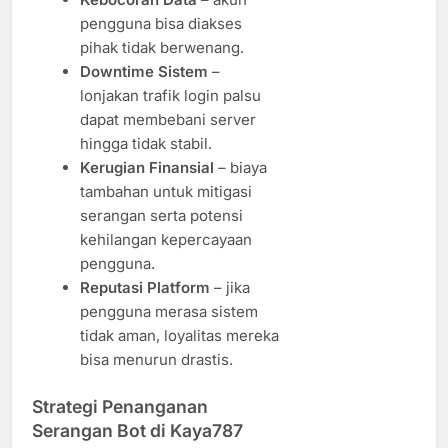
pengguna bisa diakses
pihak tidak berwenang.
Downtime Sistem
–
lonjakan trafik login palsu
dapat membebani server
hingga tidak stabil.
Kerugian Finansial
– biaya
tambahan untuk mitigasi
serangan serta potensi
kehilangan kepercayaan
pengguna.
Reputasi Platform
– jika
pengguna merasa sistem
tidak aman, loyalitas mereka
bisa menurun drastis.
Strategi Penanganan
Serangan Bot di Kaya787