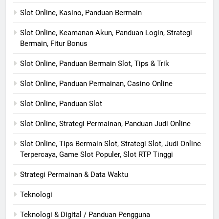
Slot Online, Kasino, Panduan Bermain
Slot Online, Keamanan Akun, Panduan Login, Strategi
Bermain, Fitur Bonus
Slot Online, Panduan Bermain Slot, Tips & Trik
Slot Online, Panduan Permainan, Casino Online
Slot Online, Panduan Slot
Slot Online, Strategi Permainan, Panduan Judi Online
Slot Online, Tips Bermain Slot, Strategi Slot, Judi Online
Terpercaya, Game Slot Populer, Slot RTP Tinggi
Strategi Permainan & Data Waktu
Teknologi
Teknologi & Digital / Panduan Pengguna