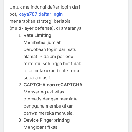
Untuk melindungi daftar login dari
bot,
kaya787 daftar login
menerapkan strategi berlapis
(multi-layer defense), di antaranya:
Rate Limiting
Membatasi jumlah
percobaan login dari satu
alamat IP dalam periode
tertentu, sehingga bot tidak
bisa melakukan brute force
secara masif.
CAPTCHA dan reCAPTCHA
Menyaring aktivitas
otomatis dengan meminta
pengguna membuktikan
bahwa mereka manusia.
Device Fingerprinting
Mengidentifikasi