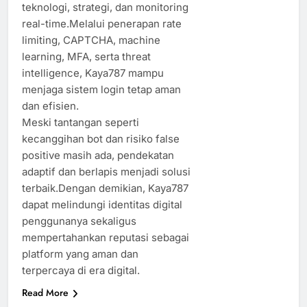
teknologi, strategi, dan monitoring
real-time.Melalui penerapan rate
limiting, CAPTCHA, machine
learning, MFA, serta threat
intelligence, Kaya787 mampu
menjaga sistem login tetap aman
dan efisien.
Meski tantangan seperti
kecanggihan bot dan risiko false
positive masih ada, pendekatan
adaptif dan berlapis menjadi solusi
terbaik.Dengan demikian, Kaya787
dapat melindungi identitas digital
penggunanya sekaligus
mempertahankan reputasi sebagai
platform yang aman dan
terpercaya di era digital.
Read More