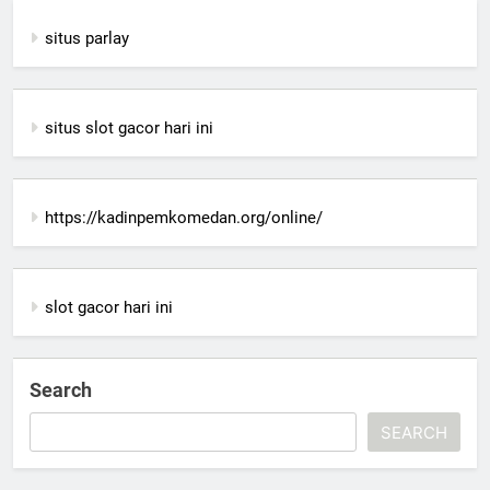
situs parlay
situs slot gacor hari ini
https://kadinpemkomedan.org/online/
slot gacor hari ini
Search
SEARCH