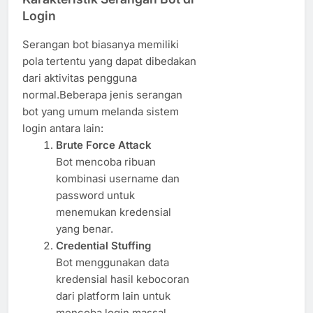
Login
Serangan bot biasanya memiliki
pola tertentu yang dapat dibedakan
dari aktivitas pengguna
normal.Beberapa jenis serangan
bot yang umum melanda sistem
login antara lain:
Brute Force Attack
Bot mencoba ribuan
kombinasi username dan
password untuk
menemukan kredensial
yang benar.
Credential Stuffing
Bot menggunakan data
kredensial hasil kebocoran
dari platform lain untuk
mencoba login massal.