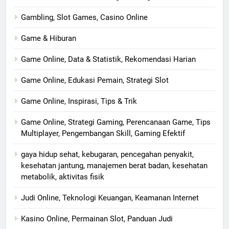
Gambling, Slot Games, Casino Online
Game & Hiburan
Game Online, Data & Statistik, Rekomendasi Harian
Game Online, Edukasi Pemain, Strategi Slot
Game Online, Inspirasi, Tips & Trik
Game Online, Strategi Gaming, Perencanaan Game, Tips
Multiplayer, Pengembangan Skill, Gaming Efektif
gaya hidup sehat, kebugaran, pencegahan penyakit,
kesehatan jantung, manajemen berat badan, kesehatan
metabolik, aktivitas fisik
Judi Online, Teknologi Keuangan, Keamanan Internet
Kasino Online, Permainan Slot, Panduan Judi