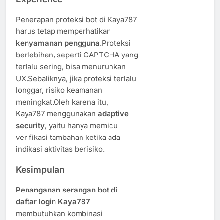
Penerapan proteksi bot di Kaya787
harus tetap memperhatikan
kenyamanan pengguna
.Proteksi
berlebihan, seperti CAPTCHA yang
terlalu sering, bisa menurunkan
UX.Sebaliknya, jika proteksi terlalu
longgar, risiko keamanan
meningkat.Oleh karena itu,
Kaya787 menggunakan
adaptive
security
, yaitu hanya memicu
verifikasi tambahan ketika ada
indikasi aktivitas berisiko.
Kesimpulan
Penanganan serangan bot di
daftar login Kaya787
membutuhkan kombinasi