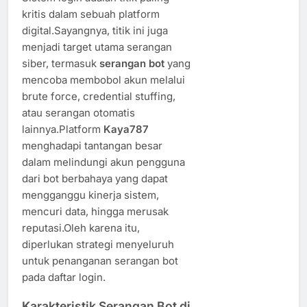
kritis dalam sebuah platform
digital.Sayangnya, titik ini juga
menjadi target utama serangan
siber, termasuk
serangan bot
yang
mencoba membobol akun melalui
brute force, credential stuffing,
atau serangan otomatis
lainnya.Platform
Kaya787
menghadapi tantangan besar
dalam melindungi akun pengguna
dari bot berbahaya yang dapat
mengganggu kinerja sistem,
mencuri data, hingga merusak
reputasi.Oleh karena itu,
diperlukan strategi menyeluruh
untuk penanganan serangan bot
pada daftar login.
Karakteristik Serangan Bot di