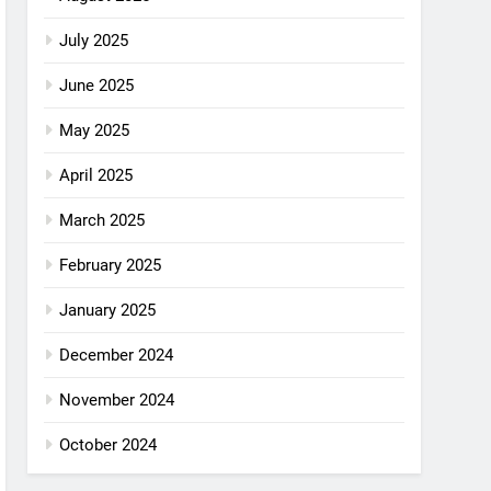
July 2025
June 2025
May 2025
April 2025
March 2025
February 2025
January 2025
December 2024
November 2024
October 2024