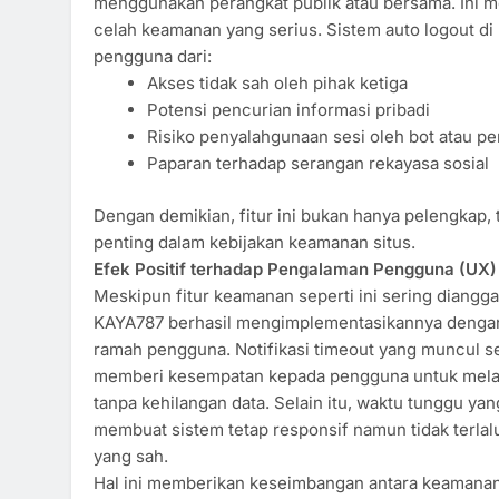
menggunakan perangkat publik atau bersama. Ini m
celah keamanan yang serius. Sistem auto logout d
pengguna dari:
Akses tidak sah oleh pihak ketiga
Potensi pencurian informasi pribadi
Risiko penyalahgunaan sesi oleh bot atau pe
Paparan terhadap serangan rekayasa sosial
Dengan demikian, fitur ini bukan hanya pelengkap,
penting dalam kebijakan keamanan situs.
Efek Positif terhadap Pengalaman Pengguna (UX)
Meskipun fitur keamanan seperti ini sering diang
KAYA787 berhasil mengimplementasikannya denga
ramah pengguna. Notifikasi timeout yang muncul s
memberi kesempatan kepada pengguna untuk melanj
tanpa kehilangan data. Selain itu, waktu tunggu ya
membuat sistem tetap responsif namun tidak terla
yang sah.
Hal ini memberikan keseimbangan antara keamana