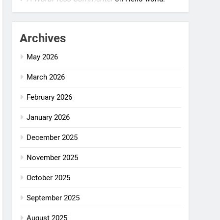
Archives
May 2026
March 2026
February 2026
January 2026
December 2025
November 2025
October 2025
September 2025
August 2025