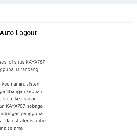
Auto Logout
sesi di situs KAYA787
gguna. Dirancang
ko keamanan, sistem
engembangan sebuah
i sistem keamanan
ut
. KAYA787, sebagai
lindungan pengguna,
t dan strategis untuk
una selama