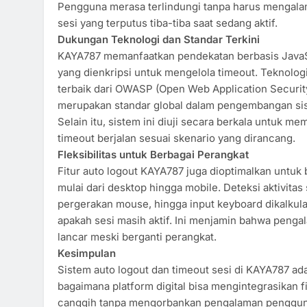
Pengguna merasa terlindungi tanpa harus mengalam
sesi yang terputus tiba-tiba saat sedang aktif.
Dukungan Teknologi dan Standar Terkini
KAYA787 memanfaatkan pendekatan berbasis JavaSc
yang dienkripsi untuk mengelola timeout. Teknologi 
terbaik dari OWASP (Open Web Application Security
merupakan standar global dalam pengembangan s
Selain itu, sistem ini diuji secara berkala untuk m
timeout berjalan sesuai skenario yang dirancang.
Fleksibilitas untuk Berbagai Perangkat
Fitur auto logout KAYA787 juga dioptimalkan untuk 
mulai dari desktop hingga mobile. Deteksi aktivitas 
pergerakan mouse, hingga input keyboard dikalkul
apakah sesi masih aktif. Ini menjamin bahwa peng
lancar meski berganti perangkat.
Kesimpulan
Sistem auto logout dan timeout sesi di KAYA787 ad
bagaimana platform digital bisa mengintegrasikan 
canggih tanpa mengorbankan pengalaman penggu