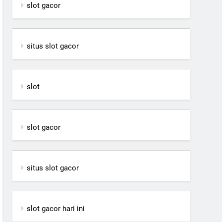
slot gacor
situs slot gacor
slot
slot gacor
situs slot gacor
slot gacor hari ini