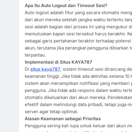
Apa Itu Auto Logout dan Timeout Sesi?
Auto logout adalah fitur yang secara otomatis me
dari akun mereka setelah jangka waktu tertentu tan
sesi adalah bagian dari proses ini yang mengukur du
memutuskan kapan sesi tersebut harus berakhir. Ked
sebagai garis pertahanan terakhir terhadap potens
akun, terutama jika perangkat pengguna dibiarkan t
terpantau.
Implementasi di Situs KAYA787
Di
situs kaya787
, sistem timeout sesi dirancang d
keamanan tinggi. Jika tidak ada aktivitas selama 10 
sistem akan menampilkan notifikasi yang memberi 
pengguna. Jika tidak ada respons dalam waktu ter
otomatis dikeluarkan dari akun mereka. Pendekatan
efektif dalam melindungi data pribadi, tetapi juga
server agar tetap optimal.
Alasan Keamanan sebagai Prioritas
Pengguna sering kali lupa untuk keluar dari akun m