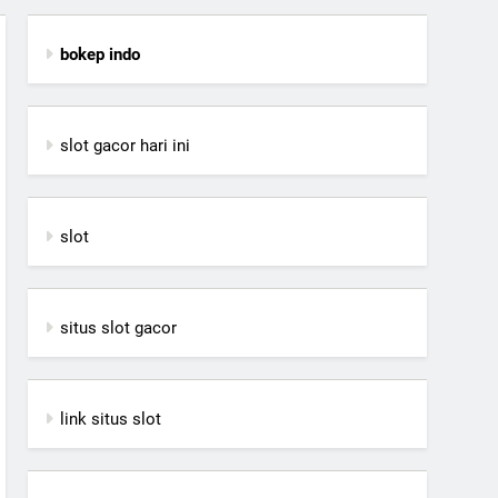
bokep indo
slot gacor hari ini
slot
situs slot gacor
link situs slot