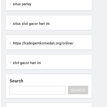
situs parlay
situs slot gacor hari ini
https://kadinpemkomedan.org/online/
slot gacor hari ini
Search
SEARCH